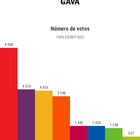
GAVÀ
Número de votos
100
%
ESCRUTADO
8.040
4.524
4.426
3.948
1.445
1.438
1.248
537