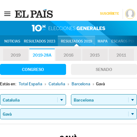
SUSCRÍBETE
10N | Eleccion
NOTICIAS
RESULTADOS 2023
RESULTADOS 2019
MAPA
ESCAÑOS POR 
2019
2019-28A
2016
2015
2011
CONGRESO
SENADO
Estás en:
Total España
»
Cataluña
»
Barcelona
»
Gavà