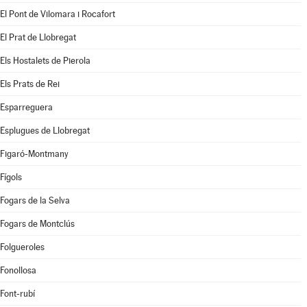
El Pont de Vilomara i Rocafort
El Prat de Llobregat
Els Hostalets de Pierola
Els Prats de Rei
Esparreguera
Esplugues de Llobregat
Figaró-Montmany
Fígols
Fogars de la Selva
Fogars de Montclús
Folgueroles
Fonollosa
Font-rubí