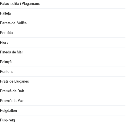
Palau-solità i Plegamans
Pallejà
Parets del Vallès
Perafita
Piera
Pineda de Mar
Polinyà
Pontons
Prats de Lluçanès
Premià de Dalt
Premià de Mar
Puigdàlber
Puig-reig