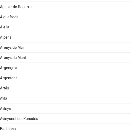
Aguilar de Segarra
Aiguafreda
Alella
Alpens
Arenys de Mar
Arenys de Munt
Argençola
Argentona
Artés
Avià
Avinyó
Avinyonet del Penedès
Badalona