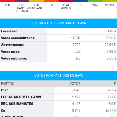
PSC
ECP-
ERC-
Cs
JxCAT-
PP
VOX
PACMA
GUANYEM
SOBIRANISTES
JUNTS
EL CANVI
RESUMEN DEL ESCRUTINIO DE GAVÀ
Escrutado:
100 %
Votos contabilizados:
26.317
77,36 %
Abstenciones:
7.702
22,64 %
Votos nulos:
126
0,48 %
Votos en blanco:
170
0,65 %
VOTOS POR PARTIDOS EN GAVÀ
PARTIDO
VOTOS
%
PSC
8.040
30,7 %
ECP-GUANYEM EL CANVI
4.524
17,27 %
ERC-SOBIRANISTES
4.426
16,9 %
Cs
3.948
15,07 %