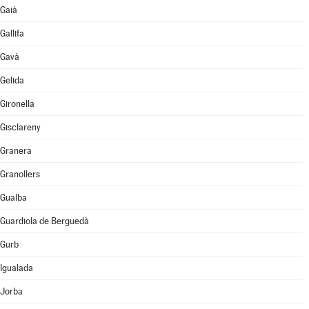
Gaià
Gallifa
Gavà
Gelida
Gironella
Gisclareny
Granera
Granollers
Gualba
Guardiola de Berguedà
Gurb
Igualada
Jorba