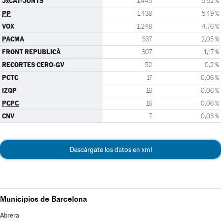
JxCAT-JUNTS
1.445
5,52 %
PP
1.438
5,49 %
VOX
1.248
4,76 %
PACMA
537
2,05 %
FRONT REPUBLICÀ
307
1,17 %
RECORTES CERO-GV
52
0,2 %
PCTC
17
0,06 %
IZQP
16
0,06 %
PCPC
16
0,06 %
CNV
7
0,03 %
Descárgate los datos en xml
Municipios de Barcelona
Abrera