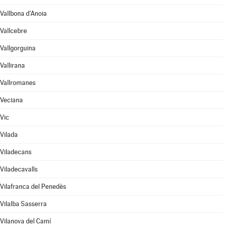
Vallbona d'Anoia
Vallcebre
Vallgorguina
Vallirana
Vallromanes
Veciana
Vic
Vilada
Viladecans
Viladecavalls
Vilafranca del Penedès
Vilalba Sasserra
Vilanova del Camí