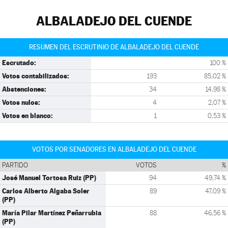
ALBALADEJO DEL CUENDE
RESUMEN DEL ESCRUTINIO DE ALBALADEJO DEL CUENDE
Escrutado:
100 %
Votos contabilizados:
193
85,02 %
Abstenciones:
34
14,98 %
Votos nulos:
4
2,07 %
Votos en blanco:
1
0,53 %
VOTOS POR SENADORES EN ALBALADEJO DEL CUENDE
PARTIDO
VOTOS
%
José Manuel Tortosa Ruiz (PP)
94
49,74 %
Carlos Alberto Algaba Soler
89
47,09 %
(PP)
María Pilar Martínez Peñarrubia
88
46,56 %
(PP)