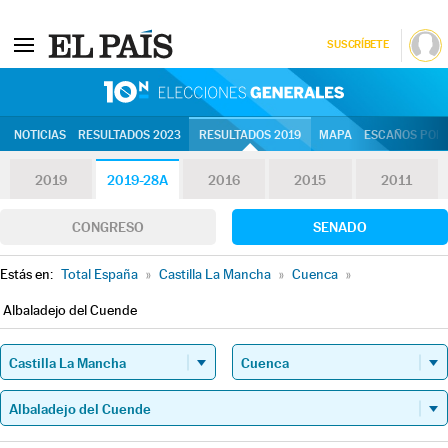
SUSCRÍBETE
10N | Eleccion
NOTICIAS
RESULTADOS 2023
RESULTADOS 2019
MAPA
ESCAÑOS POR 
2019
2019-28A
2016
2015
2011
CONGRESO
SENADO
Estás en:
Total España
»
Castilla La Mancha
»
Cuenca
»
Albaladejo del Cuende