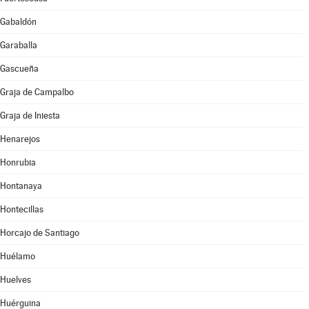
Gabaldón
Garaballa
Gascueña
Graja de Campalbo
Graja de Iniesta
Henarejos
Honrubia
Hontanaya
Hontecillas
Horcajo de Santiago
Huélamo
Huelves
Huérguina