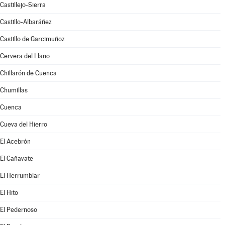
Castillejo-Sierra
Castillo-Albaráñez
Castillo de Garcimuñoz
Cervera del Llano
Chillarón de Cuenca
Chumillas
Cuenca
Cueva del Hierro
El Acebrón
El Cañavate
El Herrumblar
El Hito
El Pedernoso