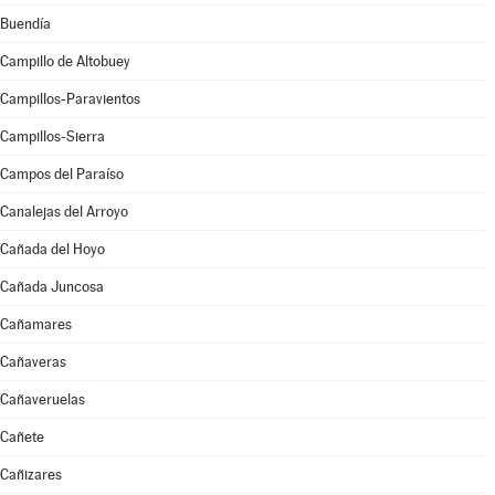
Buendía
Campillo de Altobuey
Campillos-Paravientos
Campillos-Sierra
Campos del Paraíso
Canalejas del Arroyo
Cañada del Hoyo
Cañada Juncosa
Cañamares
Cañaveras
Cañaveruelas
Cañete
Cañizares