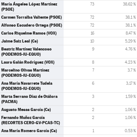
María Ángeles López Martínez
73
38,62 %
(PSOE)
Carmen Torralba Valiente (PSOE)
72
38,1 %
Alfonso Escudero Ortega (PSOE)
72
38,1 %
Carlos Riquelme Ramos (VOX)
16
8,47 %
Jaime Saiz Leal (Cs)
10
5,29 %
Beatriz Martínez Valencoso
9
4,76 %
(PODEMOS-IU-EQUO)
Laura Galán Rodríguez (VOX)
8
4,23 %
Marcelino Olivas Martínez
7
3,7 %
(PODEMOS-IU-EQUO)
Ana María Navarrete Tudela
6
3,17 %
(PODEMOS-IU-EQUO)
Marta Serrano Díaz de Otálora
3
1,59 %
(PACMA)
Augusto Mesas García (Cs)
2
1,06 %
Fernando Muñoz García
2
1,06 %
(RECORTES CERO-GV-PCAS-TC)
Ana María Romero García (Cs)
1
0,53 %