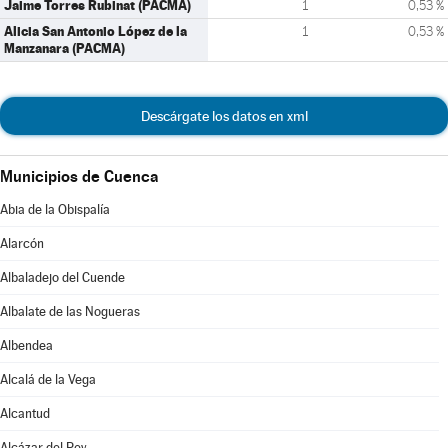
Jaime Torres Rubinat (PACMA)
1
0,53 %
Alicia San Antonio López de la
1
0,53 %
Manzanara (PACMA)
Descárgate los datos en xml
Municipios de Cuenca
Abia de la Obispalía
Alarcón
Albaladejo del Cuende
Albalate de las Nogueras
Albendea
Alcalá de la Vega
Alcantud
Alcázar del Rey