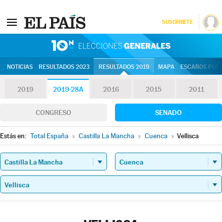
SUSCRÍBETE
10N | Eleccion
NOTICIAS
RESULTADOS 2023
RESULTADOS 2019
MAPA
ESCAÑOS POR 
2019
2019-28A
2016
2015
2011
CONGRESO
SENADO
Estás en:
Total España
»
Castilla La Mancha
»
Cuenca
»
Vellisca