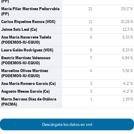
(PP)
María Pilar Martínez Peñarrubia
21
29,17 %
(PP)
Carlos Riquelme Ramos (VOX)
11
15,28 %
Jaime Saiz Leal (Cs)
9
12,5 %
Ana María Navarrete Tudela
6
8,33 %
(PODEMOS-IU-EQUO)
Laura Galán Rodríguez (VOX)
6
8,33 %
Beatriz Martínez Valencoso
5
6,94 %
(PODEMOS-IU-EQUO)
Marcelino Olivas Martínez
4
5,56 %
(PODEMOS-IU-EQUO)
Ana María Romero García (Cs)
3
4,17 %
Augusto Mesas García (Cs)
3
4,17 %
Marta Serrano Díaz de Otálora
1
1,39 %
(PACMA)
Descárgate los datos en xml