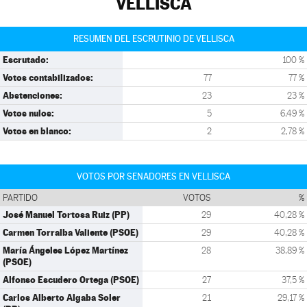
VELLISCA
RESUMEN DEL ESCRUTINIO DE VELLISCA
Escrutado:
100 %
Votos contabilizados:
77
77 %
Abstenciones:
23
23 %
Votos nulos:
5
6,49 %
Votos en blanco:
2
2,78 %
VOTOS POR SENADORES EN VELLISCA
PARTIDO
VOTOS
%
José Manuel Tortosa Ruiz (PP)
29
40,28 %
Carmen Torralba Valiente (PSOE)
29
40,28 %
María Ángeles López Martínez
28
38,89 %
(PSOE)
Alfonso Escudero Ortega (PSOE)
27
37,5 %
Carlos Alberto Algaba Soler
21
29,17 %