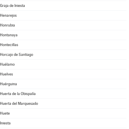
Graja de Iniesta
Henarejos
Honrubia
Hontanaya
Hontecillas
Horcajo de Santiago
Huélamo
Huelves
Huérguina
Huerta de la Obispalía
Huerta del Marquesado
Huete
Iniesta