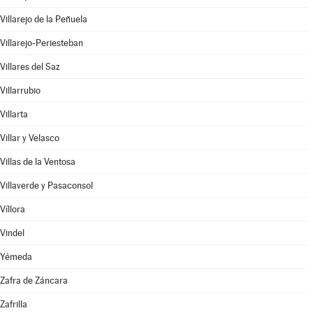
Villarejo de la Peñuela
Villarejo-Periesteban
Villares del Saz
Villarrubio
Villarta
Villar y Velasco
Villas de la Ventosa
Villaverde y Pasaconsol
Víllora
Vindel
Yémeda
Zafra de Záncara
Zafrilla