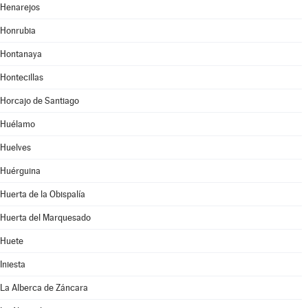
Henarejos
Honrubia
Hontanaya
Hontecillas
Horcajo de Santiago
Huélamo
Huelves
Huérguina
Huerta de la Obispalía
Huerta del Marquesado
Huete
Iniesta
La Alberca de Záncara