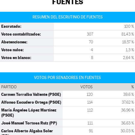
FUENTES
RESUMEN DEL ESCRUTINIO DE FUENTES
Escrutado:
100 %
Votos contabilizados:
307
81,43 %
Abstenciones:
70
18,57 %
Votos nulos:
4
1,3 %
Votos en blanco:
8
2,64 %
VOTOS POR SENADORES EN FUENTES
PARTIDO
VOTOS
%
Carmen Torralba Valiente (PSOE)
120
39,6 %
Alfonso Escudero Ortega (PSOE)
114
37,62 %
María Ángeles López Martínez
112
36,96 %
(PSOE)
José Manuel Tortosa Ruiz (PP)
111
36,63 %
Carlos Alberto Algaba Soler
91
30,03 %