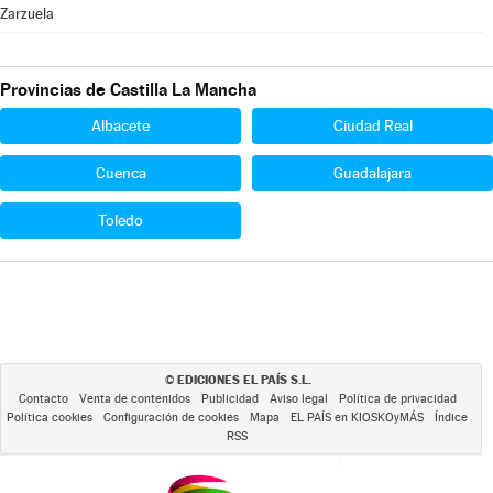
Zarzuela
Provincias de Castilla La Mancha
Albacete
Ciudad Real
Cuenca
Guadalajara
Toledo
EDICIONES EL PAÍS S.L.
©
Contacto
Venta de contenidos
Publicidad
Aviso legal
Política de privacidad
Política cookies
Configuración de cookies
Mapa
EL PAÍS en KIOSKOyMÁS
Índice
RSS