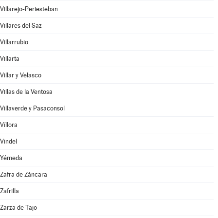
Villarejo-Periesteban
Villares del Saz
Villarrubio
Villarta
Villar y Velasco
Villas de la Ventosa
Villaverde y Pasaconsol
Víllora
Vindel
Yémeda
Zafra de Záncara
Zafrilla
Zarza de Tajo