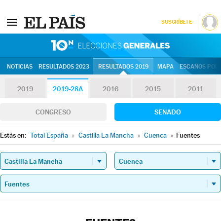
SUSCRÍBETE
10N | Eleccion
NOTICIAS
RESULTADOS 2023
RESULTADOS 2019
MAPA
ESCAÑOS POR 
2019
2019-28A
2016
2015
2011
CONGRESO
SENADO
Estás en:
Total España
»
Castilla La Mancha
»
Cuenca
»
Fuentes