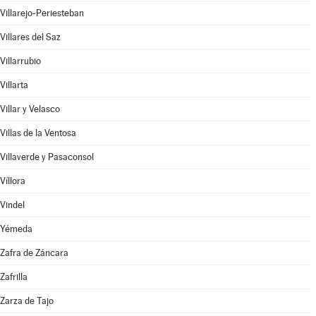
Villarejo-Periesteban
Villares del Saz
Villarrubio
Villarta
Villar y Velasco
Villas de la Ventosa
Villaverde y Pasaconsol
Víllora
Vindel
Yémeda
Zafra de Záncara
Zafrilla
Zarza de Tajo