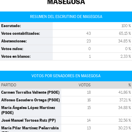
MASEGOSA
RESUMEN DEL ESCRUTINIO DE MASEGOSA
Escrutado:
100 %
Votos contabilizados:
43
65,15 %
Abstenciones:
23
34,85 %
Votos nulos:
0
0 %
Votos en blanco:
1
2,33 %
VOTOS POR SENADORES EN MASEGOSA
PARTIDO
VOTOS
%
Carmen Torralba Valiente (PSOE)
18
41,86 %
Alfonso Escudero Ortega (PSOE)
16
37,21 %
María Ángeles López Martínez
15
34,88 %
(PSOE)
José Manuel Tortosa Ruiz (PP)
14
32,56 %
María Pilar Martínez Peñarrubia
13
30,23 %