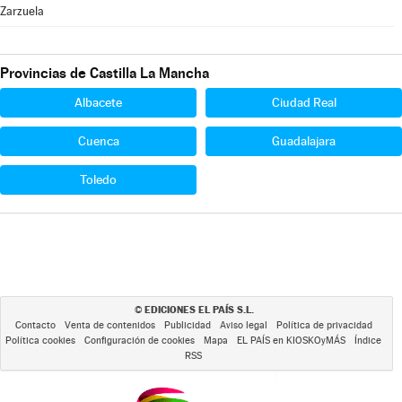
Zarzuela
Provincias de Castilla La Mancha
Albacete
Ciudad Real
Cuenca
Guadalajara
Toledo
EDICIONES EL PAÍS S.L.
©
Contacto
Venta de contenidos
Publicidad
Aviso legal
Política de privacidad
Política cookies
Configuración de cookies
Mapa
EL PAÍS en KIOSKOyMÁS
Índice
RSS