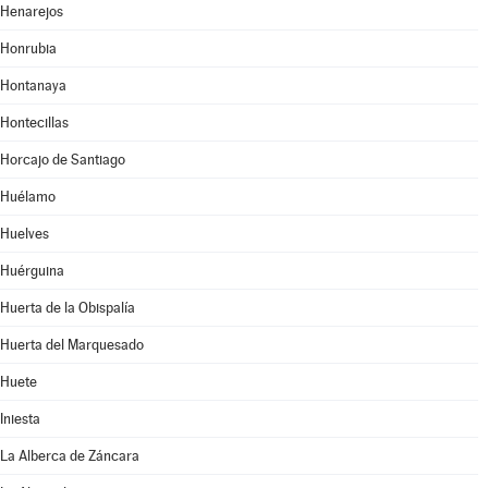
Henarejos
Honrubia
Hontanaya
Hontecillas
Horcajo de Santiago
Huélamo
Huelves
Huérguina
Huerta de la Obispalía
Huerta del Marquesado
Huete
Iniesta
La Alberca de Záncara