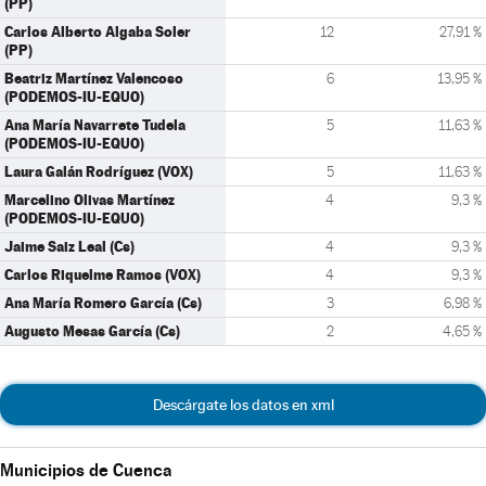
(PP)
Carlos Alberto Algaba Soler
12
27,91 %
(PP)
Beatriz Martínez Valencoso
6
13,95 %
(PODEMOS-IU-EQUO)
Ana María Navarrete Tudela
5
11,63 %
(PODEMOS-IU-EQUO)
Laura Galán Rodríguez (VOX)
5
11,63 %
Marcelino Olivas Martínez
4
9,3 %
(PODEMOS-IU-EQUO)
Jaime Saiz Leal (Cs)
4
9,3 %
Carlos Riquelme Ramos (VOX)
4
9,3 %
Ana María Romero García (Cs)
3
6,98 %
Augusto Mesas García (Cs)
2
4,65 %
Descárgate los datos en xml
Municipios de Cuenca