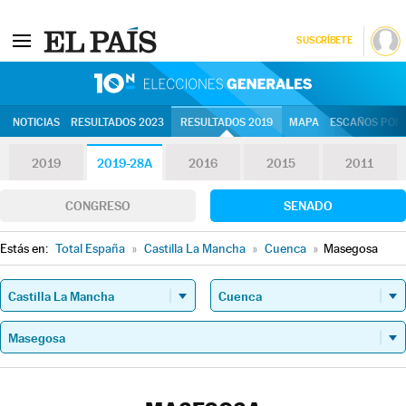
SUSCRÍBETE
10N | Eleccion
NOTICIAS
RESULTADOS 2023
RESULTADOS 2019
MAPA
ESCAÑOS POR 
2019
2019-28A
2016
2015
2011
CONGRESO
SENADO
Estás en:
Total España
»
Castilla La Mancha
»
Cuenca
»
Masegosa