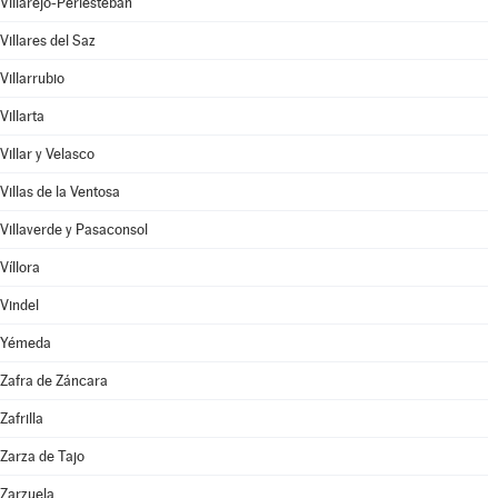
Villarejo-Periesteban
Villares del Saz
Villarrubio
Villarta
Villar y Velasco
Villas de la Ventosa
Villaverde y Pasaconsol
Víllora
Vindel
Yémeda
Zafra de Záncara
Zafrilla
Zarza de Tajo
Zarzuela