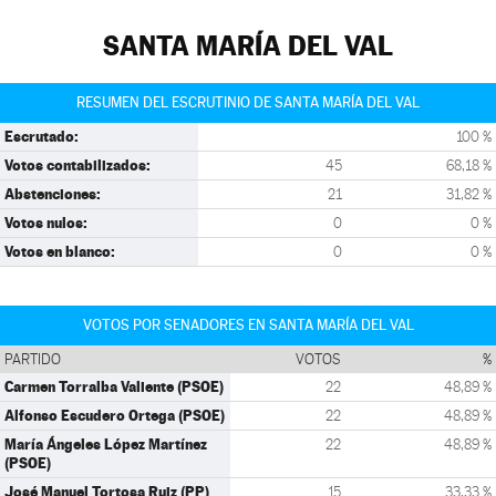
SANTA MARÍA DEL VAL
RESUMEN DEL ESCRUTINIO DE SANTA MARÍA DEL VAL
Escrutado:
100 %
Votos contabilizados:
45
68,18 %
Abstenciones:
21
31,82 %
Votos nulos:
0
0 %
Votos en blanco:
0
0 %
VOTOS POR SENADORES EN SANTA MARÍA DEL VAL
PARTIDO
VOTOS
%
Carmen Torralba Valiente (PSOE)
22
48,89 %
Alfonso Escudero Ortega (PSOE)
22
48,89 %
María Ángeles López Martínez
22
48,89 %
(PSOE)
José Manuel Tortosa Ruiz (PP)
15
33,33 %