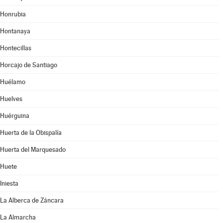
Honrubia
Hontanaya
Hontecillas
Horcajo de Santiago
Huélamo
Huelves
Huérguina
Huerta de la Obispalía
Huerta del Marquesado
Huete
Iniesta
La Alberca de Záncara
La Almarcha