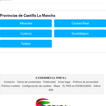
Provincias de Castilla La Mancha
Albacete
Ciudad Real
Cuenca
Guadalajara
Toledo
EDICIONES EL PAÍS S.L.
©
Contacto
Venta de contenidos
Publicidad
Aviso legal
Política de privacidad
Política cookies
Configuración de cookies
Mapa
EL PAÍS en KIOSKOyMÁS
Índice
RSS