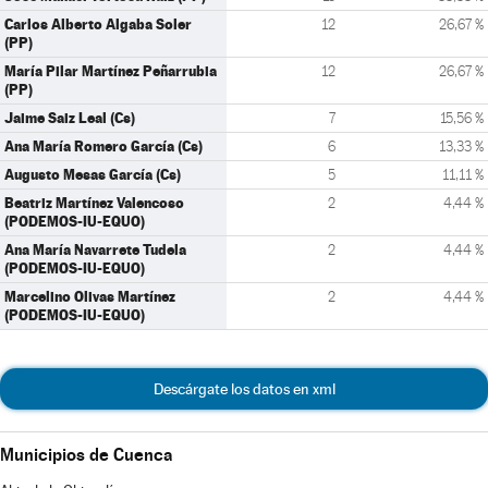
Carlos Alberto Algaba Soler
12
26,67 %
(PP)
María Pilar Martínez Peñarrubia
12
26,67 %
(PP)
Jaime Saiz Leal (Cs)
7
15,56 %
Ana María Romero García (Cs)
6
13,33 %
Augusto Mesas García (Cs)
5
11,11 %
Beatriz Martínez Valencoso
2
4,44 %
(PODEMOS-IU-EQUO)
Ana María Navarrete Tudela
2
4,44 %
(PODEMOS-IU-EQUO)
Marcelino Olivas Martínez
2
4,44 %
(PODEMOS-IU-EQUO)
Descárgate los datos en xml
Municipios de Cuenca