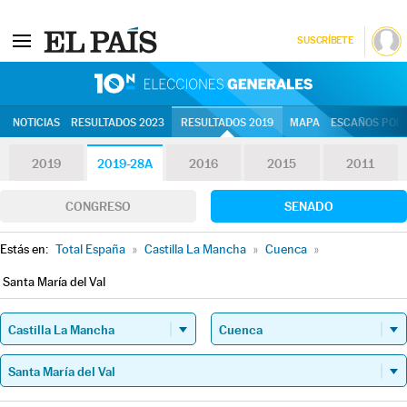
SUSCRÍBETE
10N | Eleccion
NOTICIAS
RESULTADOS 2023
RESULTADOS 2019
MAPA
ESCAÑOS POR 
2019
2019-28A
2016
2015
2011
CONGRESO
SENADO
Estás en:
Total España
»
Castilla La Mancha
»
Cuenca
»
Santa María del Val