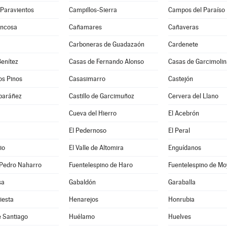
-Paravientos
Campillos-Sierra
Campos del Paraíso
uncosa
Cañamares
Cañaveras
Carboneras de Guadazaón
Cardenete
enítez
Casas de Fernando Alonso
Casas de Garcimolin
os Pinos
Casasimarro
Castejón
lbaráñez
Castillo de Garcimuñoz
Cervera del Llano
Cueva del Hierro
El Acebrón
El Pedernoso
El Peral
io
El Valle de Altomira
Enguídanos
 Pedro Naharro
Fuentelespino de Haro
Fuentelespino de Mo
sa
Gabaldón
Garaballa
iesta
Henarejos
Honrubia
e Santiago
Huélamo
Huelves