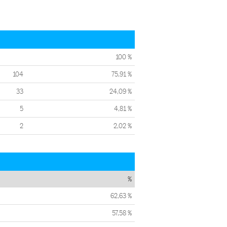
100 %
104
75,91 %
33
24,09 %
5
4,81 %
2
2,02 %
%
62,63 %
57,58 %