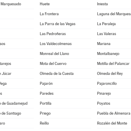
l Marquesado
Huete
Iniesta
La Frontera
Laguna del Marques
La Parra de las Vegas
La Peraleja
Las Pedroñeras
Las Valeras
sos
Los Valdecolmenas
Mariana
Monreal del Llano
Montalbanejo
tarejos
Mota del Cuervo
Motilla del Palancar
e Júcar
Olmeda de la Cuesta
Olmeda del Rey
Vega
Pajarón
Pajaroncillo
os
Paredes
Pinarejo
io de Guadamejud
Portilla
Poyatos
 de Santiago
Priego
Puebla de Almenara
aro
Reíllo
Rozalén del Monte