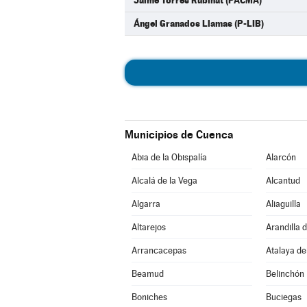
Jaime Torres Rubinat (PACMA)
Ángel Granados Llamas (P-LIB)
Municipios de Cuenca
Abia de la Obispalía
Alarcón
Alcalá de la Vega
Alcantud
Algarra
Aliaguilla
Altarejos
Arandilla 
Arrancacepas
Atalaya de
Beamud
Belinchón
Boniches
Buciegas