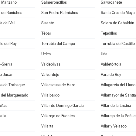
el Manzano
Salmeroncillos
Salvacañete
n de Boniches
San Pedro Palmiches
Santa Cruz de Moya
a del Val
Sisante
Solera de Gabaldón
Tébar
Tejadillos
llo del Rey
Torrubia del Campo
Torrubia del Castillo
Uclés
Uña
-Sierra
Valdeolivas
Valdetórtola
e Júcar
Valverdejo
Vara de Rey
os de Trabaque
Villaescusa de Haro
Villagarcía del Llano
o del Marquesado
Villalpardo
Villamayor de Santi
Cañas
Villar de Domingo García
Villar de la Encina
lalla
Villarejo de Fuentes
Villarejo de la Peñue
Villarta
Villar y Velasco