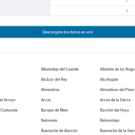
1
1
Descárgate los datos en xml
Albaladejo del Cuende
Albalate de las Nog
Alcázar del Rey
Alcohujate
Almendros
Almodóvar del Pinar
del Arroyo
Arcas
Arcos de la Sierra
l Cañavate
Barajas de Melo
Barchín del Hoyo
Belmonte
Belmontejo
Buenache de Alarcón
Buenache de la Sier