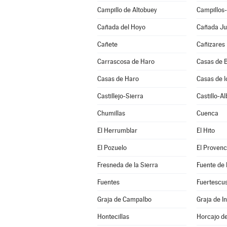
Campillo de Altobuey
Campillos
Cañada del Hoyo
Cañada J
Cañete
Cañizares
Carrascosa de Haro
Casas de B
Casas de Haro
Casas de l
Castillejo-Sierra
Castillo-A
Chumillas
Cuenca
El Herrumblar
El Hito
El Pozuelo
El Provenc
Fresneda de la Sierra
Fuente de
Fuentes
Fuertescu
Graja de Campalbo
Graja de In
Hontecillas
Horcajo d