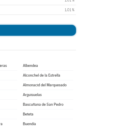
1,01 %
1,01 %
ueras
Albendea
Alconchel de la Estrella
Almonacid del Marquesado
Arguisuelas
Bascuñana de San Pedro
Beteta
ra
Buendía