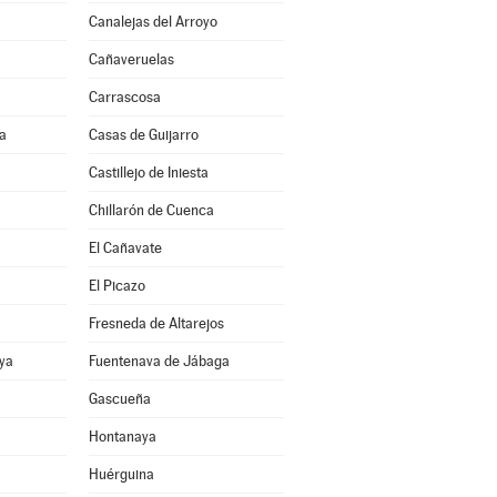
Canalejas del Arroyo
Cañaveruelas
Carrascosa
a
Casas de Guijarro
Castillejo de Iniesta
Chillarón de Cuenca
El Cañavate
El Picazo
Fresneda de Altarejos
ya
Fuentenava de Jábaga
Gascueña
Hontanaya
Huérguina