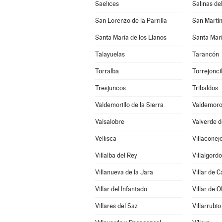
Saelices
Salinas d
San Lorenzo de la Parrilla
San Martí
Santa María de los Llanos
Santa Marí
Talayuelas
Tarancón
Torralba
Torrejonci
Tresjuncos
Tribaldos
Valdemorillo de la Sierra
Valdemoro
Valsalobre
Valverde d
Vellisca
Villaconej
Villalba del Rey
Villalgord
Villanueva de la Jara
Villar de 
Villar del Infantado
Villar de O
Villares del Saz
Villarrubio