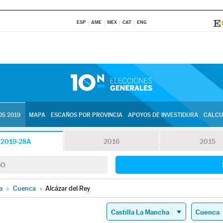
ESP
AME
MEX
CAT
ENG
S 2019
MAPA
ESCAÑOS POR PROVINCIA
APOYOS DE INVESTIDURA
CALCU
2019-28A
2016
2015
SO
a
»
Cuenca
»
Alcázar del Rey