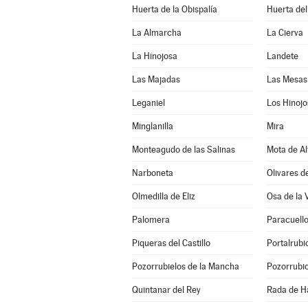
Huerta de la Obispalía
Huerta de
La Almarcha
La Cierva
La Hinojosa
Landete
Las Majadas
Las Mesas
Leganiel
Los Hinojo
Minglanilla
Mira
Monteagudo de las Salinas
Mota de Al
Narboneta
Olivares d
Olmedilla de Eliz
Osa de la 
Palomera
Paracuell
Piqueras del Castillo
Portalrub
Pozorrubielos de la Mancha
Pozorrubio
Quintanar del Rey
Rada de H