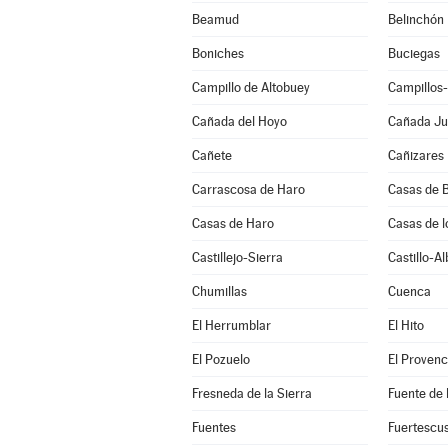
Beamud
Belinchón
Boniches
Buciegas
Campillo de Altobuey
Campillos
Cañada del Hoyo
Cañada J
Cañete
Cañizares
Carrascosa de Haro
Casas de B
Casas de Haro
Casas de l
Castillejo-Sierra
Castillo-A
Chumillas
Cuenca
El Herrumblar
El Hito
El Pozuelo
El Provenc
Fresneda de la Sierra
Fuente de
Fuentes
Fuertescu