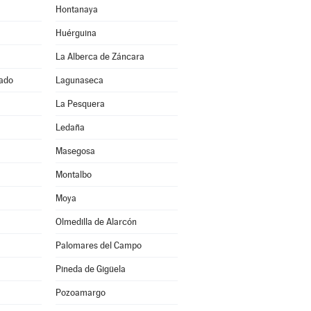
Hontanaya
Huérguina
La Alberca de Záncara
ado
Lagunaseca
La Pesquera
Ledaña
Masegosa
Montalbo
Moya
Olmedilla de Alarcón
Palomares del Campo
Pineda de Gigüela
Pozoamargo