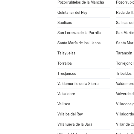
Pozorrubielos de la Mancha
Pozorrubio
Quintanar del Rey
Rada de H
Saelices
Salinas d
San Lorenzo de la Parrilla
San Martí
Santa María de los Llanos
Santa Marí
Talayuelas
Tarancón
Torralba
Torrejonci
Tresjuncos
Tribaldos
Valdemorillo de la Sierra
Valdemoro
Valsalobre
Valverde d
Vellisca
Villaconej
Villalba del Rey
Villalgord
Villanueva de la Jara
Villar de 