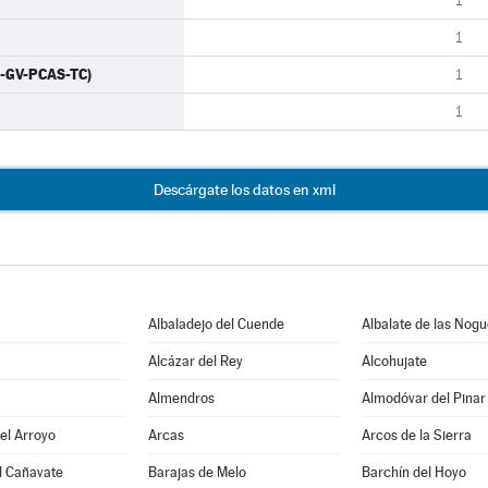
1
1
-GV-PCAS-TC)
1
1
Descárgate los datos en xml
Albaladejo del Cuende
Albalate de las Nog
Alcázar del Rey
Alcohujate
Almendros
Almodóvar del Pinar
del Arroyo
Arcas
Arcos de la Sierra
l Cañavate
Barajas de Melo
Barchín del Hoyo