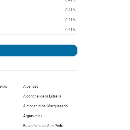
0,41 %
0,41 %
0,41 %
0,41 %
ueras
Albendea
Alconchel de la Estrella
Almonacid del Marquesado
Arguisuelas
Bascuñana de San Pedro