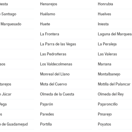
iesta
Henarejos
Honrubia
e Santiago
Huélamo
Huelves
l Marquesado
Huete
Iniesta
La Frontera
Laguna del Marques
La Parra de las Vegas
La Peraleja
Las Pedroñeras
Las Valeras
sos
Los Valdecolmenas
Mariana
Monreal del Llano
Montalbanejo
tarejos
Mota del Cuervo
Motilla del Palancar
e Júcar
Olmeda de la Cuesta
Olmeda del Rey
Vega
Pajarón
Pajaroncillo
os
Paredes
Pinarejo
io de Guadamejud
Portilla
Poyatos