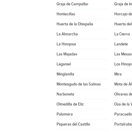
Graja de Campalbo
Graja de In
Hontecillas
Horcajo d
Huerta de la Obispalía
Huerta de
La Almarcha
La Cierva
La Hinojosa
Landete
Las Majadas
Las Mesas
Leganiel
Los Hinojo
Minglanilla
Mira
Monteagudo de las Salinas
Mota de Al
Narboneta
Olivares d
Olmedilla de Eliz
Osa de la 
Palomera
Paracuell
Piqueras del Castillo
Portalrub