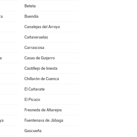
Beteta
ra
Buendía
Canalejas del Arroyo
Cañaveruelas
Carrascosa
a
Casas de Guijarro
Castillejo de Iniesta
Chillarón de Cuenca
El Cañavate
El Picazo
Fresneda de Altarejos
ya
Fuentenava de Jábaga
Gascueña