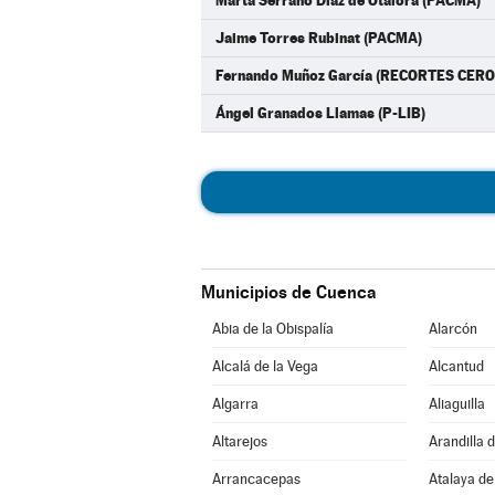
Marta Serrano Díaz de Otálora (PACMA)
Jaime Torres Rubinat (PACMA)
Fernando Muñoz García (RECORTES CERO
Ángel Granados Llamas (P-LIB)
Municipios de Cuenca
Abia de la Obispalía
Alarcón
Alcalá de la Vega
Alcantud
Algarra
Aliaguilla
Altarejos
Arandilla 
Arrancacepas
Atalaya de