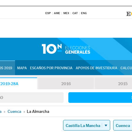
ESP
AME
MEX
CAT
ENG
S 2019
MAPA
ESCAÑOS POR PROVINCIA
APOYOS DE INVESTIDURA
CALCU
2019-28A
2016
2015
SO
a
»
Cuenca
»
La Almarcha