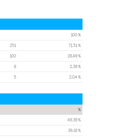
100 %
251
71,51 %
100
28,49 %
6
2,39 %
5
2,04 %
%
49,39 %
39,18 %