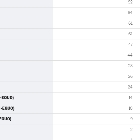
92
64
61
61
47
44
28
26
24
U-EQUO)
14
U-EQUO)
10
-EQUO)
9
2