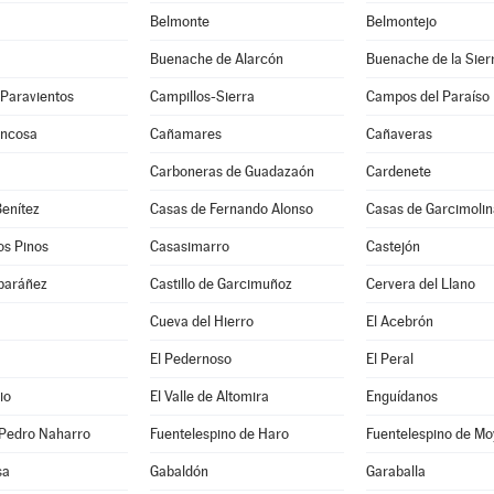
Belmonte
Belmontejo
Buenache de Alarcón
Buenache de la Sier
-Paravientos
Campillos-Sierra
Campos del Paraíso
uncosa
Cañamares
Cañaveras
Carboneras de Guadazaón
Cardenete
enítez
Casas de Fernando Alonso
Casas de Garcimolin
os Pinos
Casasimarro
Castejón
lbaráñez
Castillo de Garcimuñoz
Cervera del Llano
Cueva del Hierro
El Acebrón
El Pedernoso
El Peral
io
El Valle de Altomira
Enguídanos
 Pedro Naharro
Fuentelespino de Haro
Fuentelespino de Mo
sa
Gabaldón
Garaballa