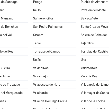
 de Santiago
Priego
Puebla de Almenara
aro
Reíllo
Rozalén del Monte
el Manzano
Salmeroncillos
Salvacañete
n de Boniches
San Pedro Palmiches
Santa Cruz de Moya
a del Val
Sisante
Solera de Gabaldón
Tébar
Tejadillos
llo del Rey
Torrubia del Campo
Torrubia del Castillo
Uclés
Uña
-Sierra
Valdeolivas
Valdetórtola
e Júcar
Valverdejo
Vara de Rey
os de Trabaque
Villaescusa de Haro
Villagarcía del Llano
o del Marquesado
Villalpardo
Villamayor de Santi
Cañas
Villar de Domingo García
Villar de la Encina