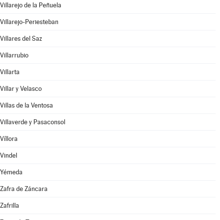
Villarejo de la Peñuela
Villarejo-Periesteban
Villares del Saz
Villarrubio
Villarta
Villar y Velasco
Villas de la Ventosa
Villaverde y Pasaconsol
Víllora
Vindel
Yémeda
Zafra de Záncara
Zafrilla