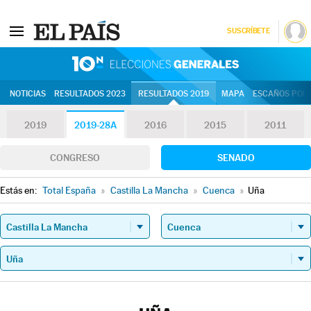
SUSCRÍBETE
10N | Eleccion
NOTICIAS
RESULTADOS 2023
RESULTADOS 2019
MAPA
ESCAÑOS POR 
2019
2019-28A
2016
2015
2011
CONGRESO
SENADO
Estás en:
Total España
»
Castilla La Mancha
»
Cuenca
»
Uña