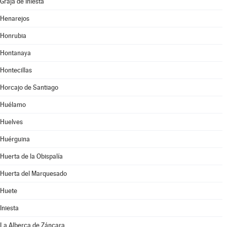
Graja de Iniesta
Henarejos
Honrubia
Hontanaya
Hontecillas
Horcajo de Santiago
Huélamo
Huelves
Huérguina
Huerta de la Obispalía
Huerta del Marquesado
Huete
Iniesta
La Alberca de Záncara