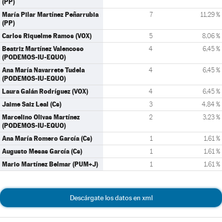
(PP)
María Pilar Martínez Peñarrubia
7
11,29 %
(PP)
Carlos Riquelme Ramos (VOX)
5
8,06 %
Beatriz Martínez Valencoso
4
6,45 %
(PODEMOS-IU-EQUO)
Ana María Navarrete Tudela
4
6,45 %
(PODEMOS-IU-EQUO)
Laura Galán Rodríguez (VOX)
4
6,45 %
Jaime Saiz Leal (Cs)
3
4,84 %
Marcelino Olivas Martínez
2
3,23 %
(PODEMOS-IU-EQUO)
Ana María Romero García (Cs)
1
1,61 %
Augusto Mesas García (Cs)
1
1,61 %
Mario Martínez Belmar (PUM+J)
1
1,61 %
Descárgate los datos en xml