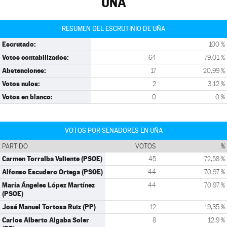
UÑA
RESUMEN DEL ESCRUTINIO DE UÑA
Escrutado:
100 %
Votos contabilizados:
64
79,01 %
Abstenciones:
17
20,99 %
Votos nulos:
2
3,12 %
Votos en blanco:
0
0 %
VOTOS POR SENADORES EN UÑA
PARTIDO
VOTOS
%
Carmen Torralba Valiente (PSOE)
45
72,58 %
Alfonso Escudero Ortega (PSOE)
44
70,97 %
María Ángeles López Martínez
44
70,97 %
(PSOE)
José Manuel Tortosa Ruiz (PP)
12
19,35 %
Carlos Alberto Algaba Soler
8
12,9 %