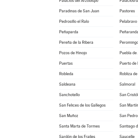
Palacios del Arzobispo
Palaciosru
Paradinas de San Juan
Pastores
Pedrosillo el Ralo
Pelabravo
Peñaparda
Peñaranda
Pereña de la Ribera
Peroming
Pozos de Hinojo
Puebla de
Puertas
Puerto de 
Robleda
Robliza de
Saldeana
Salmoral
Sanchotello
San Cristó
San Felices de los Gallegos
San Martín
San Muñoz
San Pedro 
Santa Marta de Tormes
Santiago d
Sardón de los Frailes
Saucelle