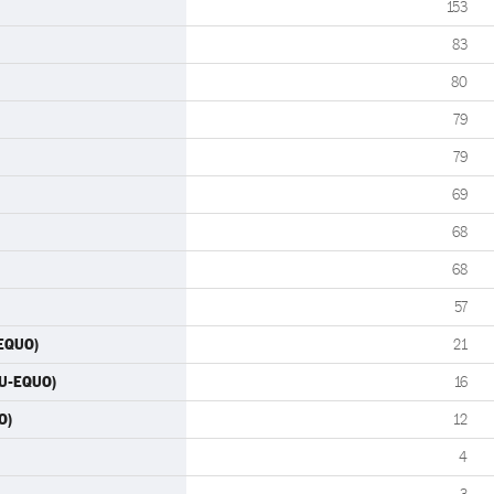
153
83
80
79
79
69
68
68
57
-EQUO)
21
IU-EQUO)
16
O)
12
4