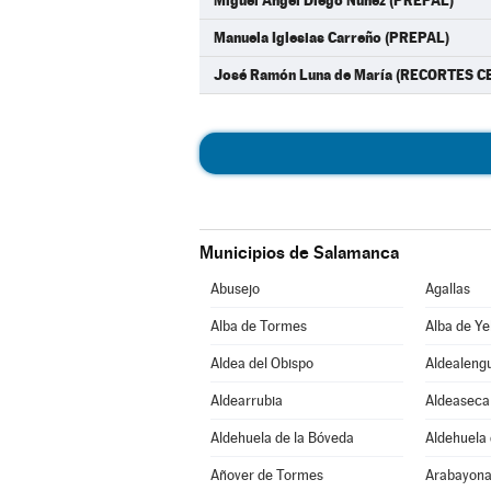
Miguel Ángel Diego Núñez (PREPAL)
Manuela Iglesias Carreño (PREPAL)
José Ramón Luna de María (RECORTES C
Municipios de Salamanca
Abusejo
Agallas
Alba de Tormes
Alba de Ye
Aldea del Obispo
Aldealeng
Aldearrubia
Aldeaseca
Aldehuela de la Bóveda
Aldehuela 
Añover de Tormes
Arabayona