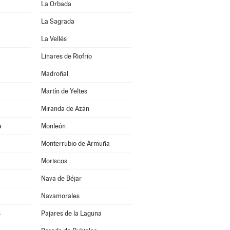
La Orbada
La Sagrada
La Vellés
Linares de Riofrío
Madroñal
Martín de Yeltes
Miranda de Azán
a
Monleón
Monterrubio de Armuña
Moriscos
Nava de Béjar
Navamorales
s
Pajares de la Laguna