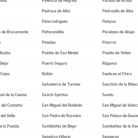
bios
Palencia de Negrilla
Parada de Arriba
Pedraza de Alba
Pedrosillo de Alba
Pelarrodríguez
Pelayos
 de Bracamonte
Peñarandilla
Peralejos de Abajo
o
Pinedas
Pizarral
 Azaba
Puebla de San Medel
Puebla de Yeltes
Béjar
Puerto Seguro
Rágama
 Cojos
Rollán
Saelices el Chico
Salvatierra de Tormes
Sanchón de la Riber
bal de la Cuesta
Sancti-Spíritus
Sando
 del Castañar
San Miguel del Robledo
San Miguel de Valer
del Valle
San Pedro de Rozados
San Pelayo de Guar
e la Puebla
Santibáñez de Béjar
Santibáñez de la Sie
Sepulcro-Hilario
Sequeros