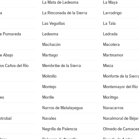
La Mata de Ledesma
La Maya
da
La Rinconada de la Sierra
Larrodrigo
Las Veguillas
La Tala
de Pumareda
Ledesma
Ledrada
Machacón
Macotera
e Abajo
Martiago
Martinamor
los Caños del Río
Membribe de la Sierra
Mieza
Molinillo
Monforte de la Sierr
Montejo
Montemayor del Río
es
Morille
Moríñigo
Narros de Matalayegua
Navacarros
otrobal
Navales
Navalmoral de Béjar
Negrilla de Palencia
Olmedo de Camace