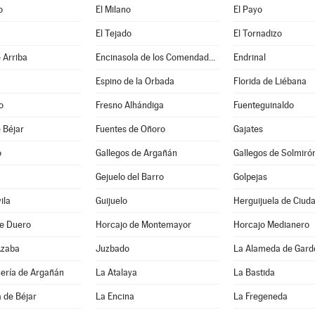
o
El Milano
El Payo
El Tejado
El Tornadizo
 Arriba
Encinasola de los Comendadores
Endrinal
Espino de la Orbada
Florida de Liébana
o
Fresno Alhándiga
Fuenteguinaldo
 Béjar
Fuentes de Oñoro
Gajates
o
Gallegos de Argañán
Gallegos de Solmiró
Gejuelo del Barro
Golpejas
ila
Guijuelo
Herguijuela de Ciud
de Duero
Horcajo de Montemayor
Horcajo Medianero
Azaba
Juzbado
La Alameda de Gard
uería de Argañán
La Atalaya
La Bastida
 de Béjar
La Encina
La Fregeneda