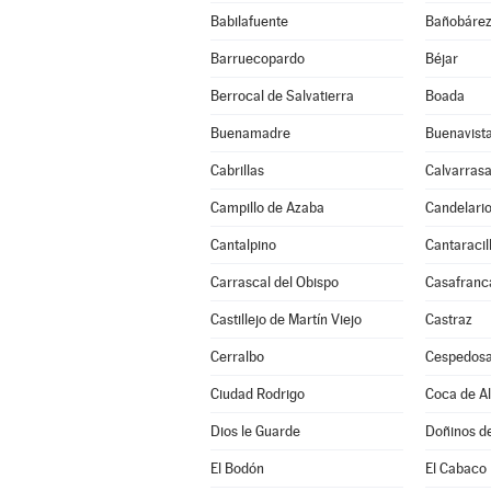
Babilafuente
Bañobáre
Barruecopardo
Béjar
Berrocal de Salvatierra
Boada
Buenamadre
Buenavist
Cabrillas
Calvarrasa
Campillo de Azaba
Candelari
Cantalpino
Cantaracil
Carrascal del Obispo
Casafranc
Castillejo de Martín Viejo
Castraz
Cerralbo
Cespedosa
Ciudad Rodrigo
Coca de A
Dios le Guarde
Doñinos d
El Bodón
El Cabaco