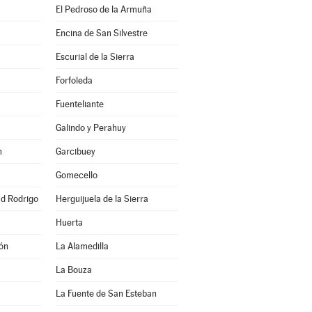
El Pedroso de la Armuña
Encina de San Silvestre
Escurial de la Sierra
Forfoleda
Fuenteliante
Galindo y Perahuy
n
Garcibuey
Gomecello
ad Rodrigo
Herguijuela de la Sierra
Huerta
ón
La Alamedilla
La Bouza
La Fuente de San Esteban