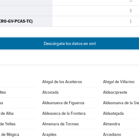
3
3
ERO-GV-PCAS-TC)
1
Descárgate los datos en xml
Ahigal de los Aceiteros
Ahigal de Villarino
ltes
Alconada
Aldeacipreste
ua
Aldeanueva de Figueroa
Aldeanueva de la Si
 de Alba
Aldeaseca de la Frontera
Aldeatejada
de Yeltes
Almenara de Tormes
Almendra
 de Mógica
Arapiles
Arcediano