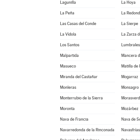
Lagunilla
La Hoya
La Peña
La Redon
Las Casas del Conde
La Sierpe
La Vídola
La Zarza 
Los Santos
Lumbrales
Malpartida
Mancera d
Masueco
Matilla de 
Miranda del Castañar
Mogarraz
Monleras
Monsagro
Monterrubio de la Sierra
Morasverd
Moronta
Mozárbez
Nava de Francia
Nava de S
Navarredonda de la Rinconada
Navasfrías