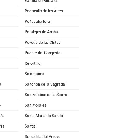
Parada de Rubiales
Pedrosillo de los Aires
Peñacaballera
Peralejos de Arriba
Poveda de las Cintas
Puente del Congosto
Retortillo
Salamanca
a
Sanchón de la Sagrada
San Esteban de la Sierra
o
San Morales
eña
Santa María de Sando
rra
Santiz
Serradilla del Arroyo