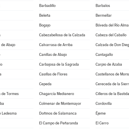
z
Barbadillo
Barbalos
Beleña
Bermellar
Bogajo
Bóveda del Río Alma
a
Cabezabellosa de la Calzada
Cabeza del Caballo
 de Abajo
Calvarrasa de Arriba
Calzada de Don Die
o
Canillas de Abajo
Cantagallo
lo
Carbajosa de la Sagrada
Carpio de Azaba
a
Casillas de Flores
Castellanos de Mori
Cepeda
Cereceda de la Sier
 de Tormes
Chagarcía Medianero
Cilleros de la Bastid
lba
Colmenar de Montemayor
Cordovilla
e Ledesma
Doñinos de Salamanca
Éjeme
El Campo de Peñaranda
El Cerro