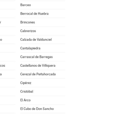
Barceo
Berrocal de Huebra
r
Brincones
Cabrerizos
go
Calzada de Valdunciel
Cantalapiedra
Carrascal de Barregas
scos
Castellanos de Villiquera
ra
Cerezal de Peñahorcada
a
Cipérez
Cristóbal
El Arco
El Cubo de Don Sancho