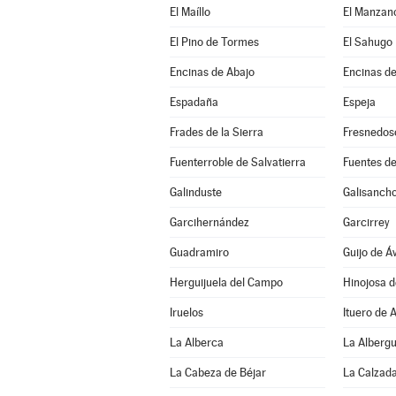
El Maíllo
El Manzan
El Pino de Tormes
El Sahugo
Encinas de Abajo
Encinas de
Espadaña
Espeja
Frades de la Sierra
Fresnedos
Fuenterroble de Salvatierra
Fuentes de
Galinduste
Galisanch
Garcihernández
Garcirrey
Guadramiro
Guijo de Áv
Herguijuela del Campo
Hinojosa 
Iruelos
Ituero de 
La Alberca
La Alberg
La Cabeza de Béjar
La Calzada