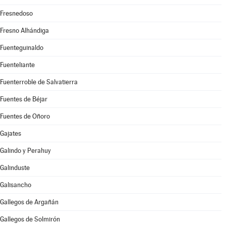
Fresnedoso
Fresno Alhándiga
Fuenteguinaldo
Fuenteliante
Fuenterroble de Salvatierra
Fuentes de Béjar
Fuentes de Oñoro
Gajates
Galindo y Perahuy
Galinduste
Galisancho
Gallegos de Argañán
Gallegos de Solmirón