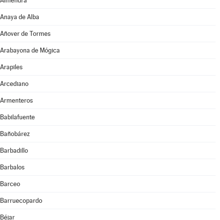
Almendra
Anaya de Alba
Añover de Tormes
Arabayona de Mógica
Arapiles
Arcediano
Armenteros
Babilafuente
Bañobárez
Barbadillo
Barbalos
Barceo
Barruecopardo
Béjar