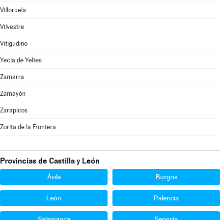
Villoruela
Vilvestre
Vitigudino
Yecla de Yeltes
Zamarra
Zamayón
Zarapicos
Zorita de la Frontera
Provincias de Castilla y León
Ávila
Burgos
León
Palencia
Salamanca
Segovia