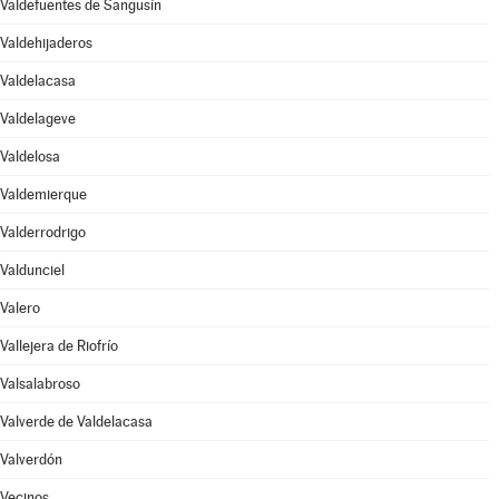
Valdefuentes de Sangusín
Valdehijaderos
Valdelacasa
Valdelageve
Valdelosa
Valdemierque
Valderrodrigo
Valdunciel
Valero
Vallejera de Riofrío
Valsalabroso
Valverde de Valdelacasa
Valverdón
Vecinos