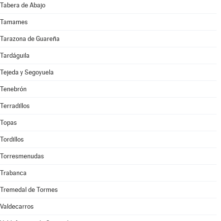
Tabera de Abajo
Tamames
Tarazona de Guareña
Tardáguila
Tejeda y Segoyuela
Tenebrón
Terradillos
Topas
Tordillos
Torresmenudas
Trabanca
Tremedal de Tormes
Valdecarros