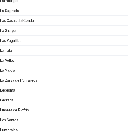
Larrodrigo
La Sagrada
Las Casas del Conde
La Sierpe
Las Veguillas
La Tala
La Vellés
La Vídola
La Zarza de Pumareda
Ledesma
Ledrada
Linares de Riofrío
Los Santos
Lumbrales