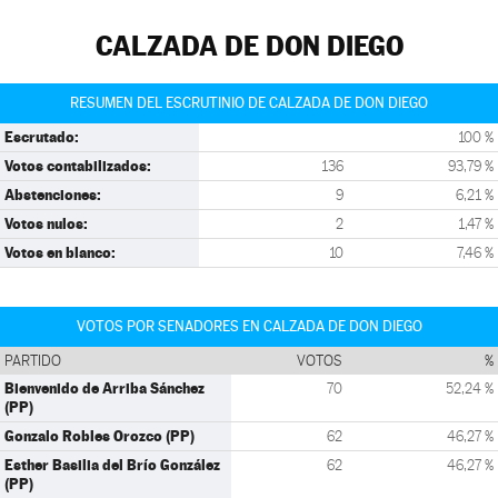
CALZADA DE DON DIEGO
RESUMEN DEL ESCRUTINIO DE CALZADA DE DON DIEGO
Escrutado:
100 %
Votos contabilizados:
136
93,79 %
Abstenciones:
9
6,21 %
Votos nulos:
2
1,47 %
Votos en blanco:
10
7,46 %
VOTOS POR SENADORES EN CALZADA DE DON DIEGO
PARTIDO
VOTOS
%
Bienvenido de Arriba Sánchez
70
52,24 %
(PP)
Gonzalo Robles Orozco (PP)
62
46,27 %
Esther Basilia del Brío González
62
46,27 %
(PP)