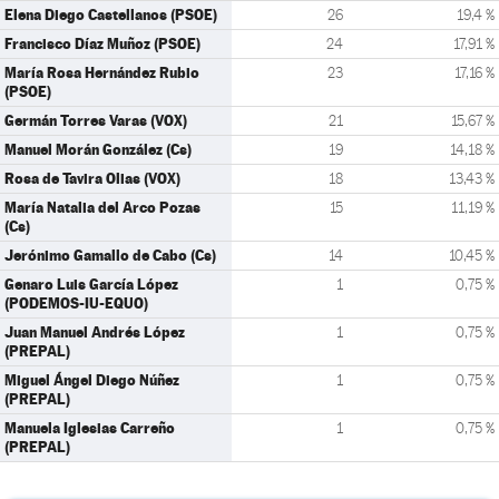
Elena Diego Castellanos (PSOE)
26
19,4 %
Francisco Díaz Muñoz (PSOE)
24
17,91 %
María Rosa Hernández Rubio
23
17,16 %
(PSOE)
Germán Torres Varas (VOX)
21
15,67 %
Manuel Morán González (Cs)
19
14,18 %
Rosa de Tavira Olias (VOX)
18
13,43 %
María Natalia del Arco Pozas
15
11,19 %
(Cs)
Jerónimo Gamallo de Cabo (Cs)
14
10,45 %
Genaro Luis García López
1
0,75 %
(PODEMOS-IU-EQUO)
Juan Manuel Andrés López
1
0,75 %
(PREPAL)
Miguel Ángel Diego Núñez
1
0,75 %
(PREPAL)
Manuela Iglesias Carreño
1
0,75 %
(PREPAL)