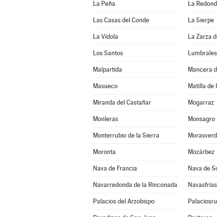
La Peña
La Redon
Las Casas del Conde
La Sierpe
La Vídola
La Zarza 
Los Santos
Lumbrales
Malpartida
Mancera d
Masueco
Matilla de 
Miranda del Castañar
Mogarraz
Monleras
Monsagro
Monterrubio de la Sierra
Morasverd
Moronta
Mozárbez
Nava de Francia
Nava de S
Navarredonda de la Rinconada
Navasfrías
Palacios del Arzobispo
Palaciosru