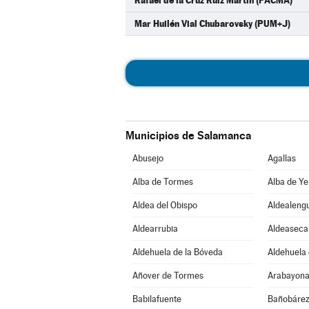
Rafael de la Cruz Ruiz Martín (PACMA)
Mar Huilén Vial Chubarovsky (PUM+J)
Municipios de Salamanca
Abusejo
Agallas
Alba de Tormes
Alba de Ye
Aldea del Obispo
Aldealeng
Aldearrubia
Aldeaseca
Aldehuela de la Bóveda
Aldehuela 
Añover de Tormes
Arabayona
Babilafuente
Bañobáre