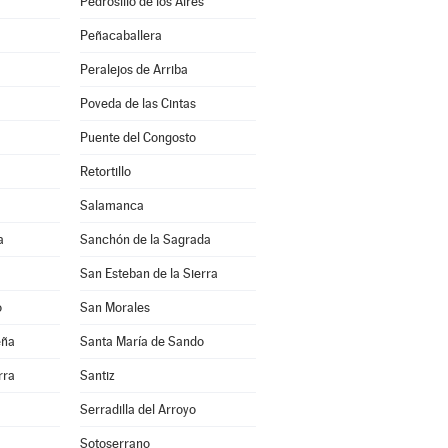
Pedrosillo de los Aires
Peñacaballera
Peralejos de Arriba
Poveda de las Cintas
Puente del Congosto
Retortillo
Salamanca
a
Sanchón de la Sagrada
San Esteban de la Sierra
o
San Morales
eña
Santa María de Sando
rra
Santiz
Serradilla del Arroyo
Sotoserrano