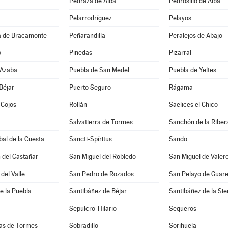
Pedraza de Alba
Pedrosillo de Alba
Pelarrodríguez
Pelayos
 de Bracamonte
Peñarandilla
Peralejos de Abajo
o
Pinedas
Pizarral
 Azaba
Puebla de San Medel
Puebla de Yeltes
Béjar
Puerto Seguro
Rágama
 Cojos
Rollán
Saelices el Chico
Salvatierra de Tormes
Sanchón de la Riber
bal de la Cuesta
Sancti-Spíritus
Sando
 del Castañar
San Miguel del Robledo
San Miguel de Valer
del Valle
San Pedro de Rozados
San Pelayo de Guar
e la Puebla
Santibáñez de Béjar
Santibáñez de la Sie
Sepulcro-Hilario
Sequeros
ias de Tormes
Sobradillo
Sorihuela