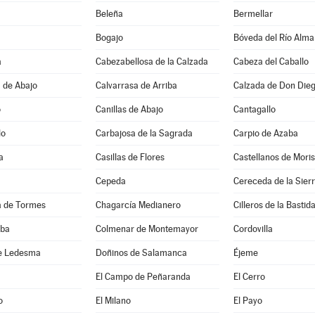
Beleña
Bermellar
Bogajo
Bóveda del Río Alma
a
Cabezabellosa de la Calzada
Cabeza del Caballo
 de Abajo
Calvarrasa de Arriba
Calzada de Don Die
o
Canillas de Abajo
Cantagallo
lo
Carbajosa de la Sagrada
Carpio de Azaba
a
Casillas de Flores
Castellanos de Mori
Cepeda
Cereceda de la Sier
 de Tormes
Chagarcía Medianero
Cilleros de la Bastid
lba
Colmenar de Montemayor
Cordovilla
e Ledesma
Doñinos de Salamanca
Éjeme
El Campo de Peñaranda
El Cerro
o
El Milano
El Payo