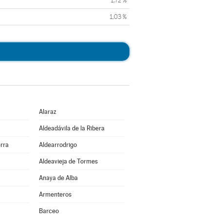
1,72 %
1,03 %
Alaraz
Aldeadávila de la Ribera
erra
Aldearrodrigo
Aldeavieja de Tormes
Anaya de Alba
Armenteros
Barceo