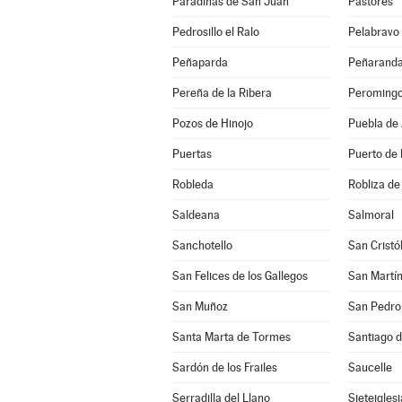
Paradinas de San Juan
Pastores
Pedrosillo el Ralo
Pelabravo
Peñaparda
Peñaranda
Pereña de la Ribera
Peroming
Pozos de Hinojo
Puebla de
Puertas
Puerto de 
Robleda
Robliza de
Saldeana
Salmoral
Sanchotello
San Cristó
San Felices de los Gallegos
San Martín
San Muñoz
San Pedro 
Santa Marta de Tormes
Santiago d
Sardón de los Frailes
Saucelle
Serradilla del Llano
Sieteigles