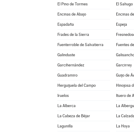
El Pino de Tormes
El Sahugo
Encinas de Abajo
Encinas de
Espadaña
Espeja
Frades de la Sierra
Fresnedos
Fuenterroble de Salvatierra
Fuentes de
Galinduste
Galisanch
Garcihernández
Garcirrey
Guadramiro
Guijo de Áv
Herguijuela del Campo
Hinojosa 
Iruelos
Ituero de 
La Alberca
La Alberg
La Cabeza de Béjar
La Calzada
Lagunilla
La Hoya