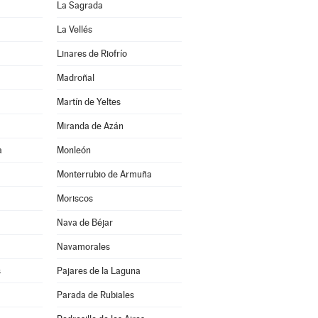
La Sagrada
La Vellés
Linares de Riofrío
Madroñal
Martín de Yeltes
Miranda de Azán
a
Monleón
Monterrubio de Armuña
Moriscos
Nava de Béjar
Navamorales
s
Pajares de la Laguna
Parada de Rubiales