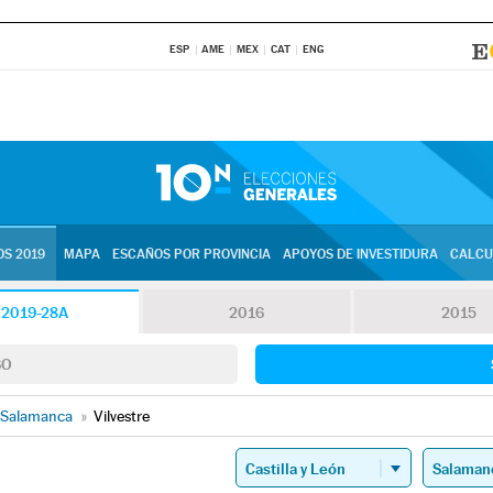
ESP
AME
MEX
CAT
ENG
S 2019
MAPA
ESCAÑOS POR PROVINCIA
APOYOS DE INVESTIDURA
CALCU
2019-28A
2016
2015
SO
Salamanca
»
Vilvestre