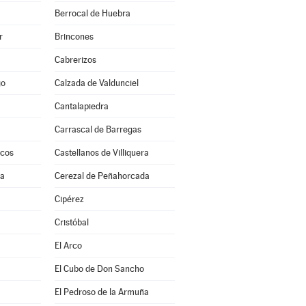
Berrocal de Huebra
r
Brincones
Cabrerizos
go
Calzada de Valdunciel
Cantalapiedra
Carrascal de Barregas
scos
Castellanos de Villiquera
ra
Cerezal de Peñahorcada
a
Cipérez
Cristóbal
El Arco
El Cubo de Don Sancho
El Pedroso de la Armuña