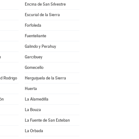
Encina de San Silvestre
Escurial de la Sierra
Forfoleda
Fuenteliante
Galindo y Perahuy
n
Garcibuey
Gomecello
ad Rodrigo
Herguijuela de la Sierra
Huerta
ón
La Alamedilla
La Bouza
La Fuente de San Esteban
La Orbada