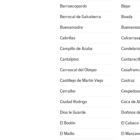
Barruecopardo
Béjar
Berrocal de Salvatierra
Boada
Buenamadre
Buenavist
Cabrillas
Calvarrasa
Campillo de Azaba
Candelari
Cantalpino
Cantaracil
Carrascal del Obispo
Casafranc
Castillejo de Martín Viejo
Castraz
Cerralbo
Cespedosa
Ciudad Rodrigo
Coca de A
Dios le Guarde
Doñinos d
El Bodón
El Cabaco
El Maíllo
El Manzan