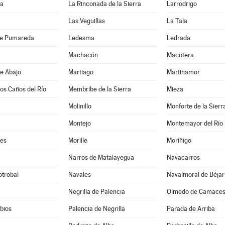
da
La Rinconada de la Sierra
Larrodrigo
Las Veguillas
La Tala
de Pumareda
Ledesma
Ledrada
Machacón
Macotera
e Abajo
Martiago
Martinamor
los Caños del Río
Membribe de la Sierra
Mieza
Molinillo
Monforte de la Sierr
Montejo
Montemayor del Río
es
Morille
Moríñigo
Narros de Matalayegua
Navacarros
otrobal
Navales
Navalmoral de Béjar
Negrilla de Palencia
Olmedo de Camace
bios
Palencia de Negrilla
Parada de Arriba