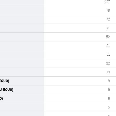
127
79
72
71
52
51
51
22
19
-EQUO)
9
IU-EQUO)
9
O)
6
5