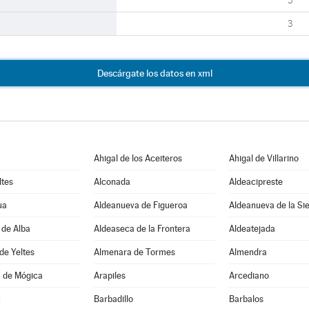
5
3
Descárgate los datos en xml
Ahigal de los Aceiteros
Ahigal de Villarino
ltes
Alconada
Aldeacipreste
ua
Aldeanueva de Figueroa
Aldeanueva de la Si
 de Alba
Aldeaseca de la Frontera
Aldeatejada
de Yeltes
Almenara de Tormes
Almendra
 de Mógica
Arapiles
Arcediano
z
Barbadillo
Barbalos