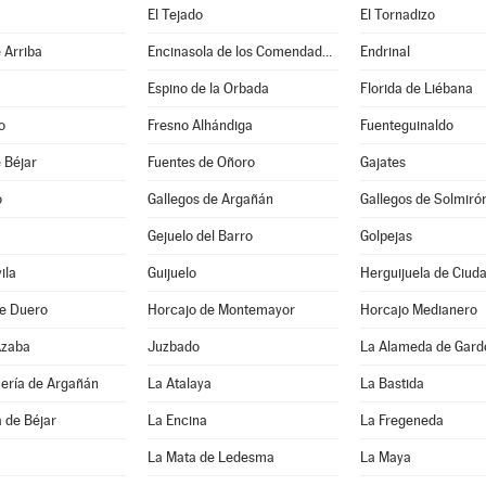
El Tejado
El Tornadizo
 Arriba
Encinasola de los Comendadores
Endrinal
Espino de la Orbada
Florida de Liébana
o
Fresno Alhándiga
Fuenteguinaldo
 Béjar
Fuentes de Oñoro
Gajates
o
Gallegos de Argañán
Gallegos de Solmiró
Gejuelo del Barro
Golpejas
ila
Guijuelo
Herguijuela de Ciud
de Duero
Horcajo de Montemayor
Horcajo Medianero
Azaba
Juzbado
La Alameda de Gard
uería de Argañán
La Atalaya
La Bastida
 de Béjar
La Encina
La Fregeneda
La Mata de Ledesma
La Maya