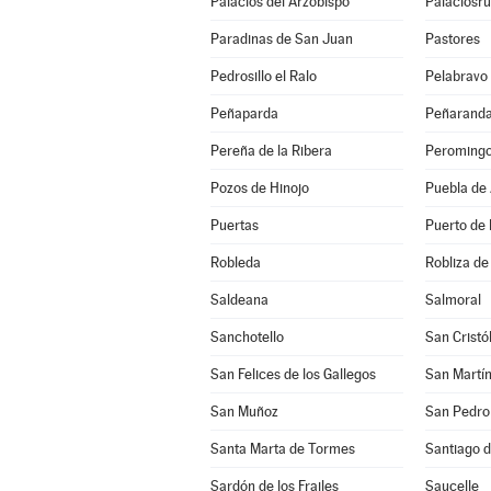
Palacios del Arzobispo
Palaciosru
Paradinas de San Juan
Pastores
Pedrosillo el Ralo
Pelabravo
Peñaparda
Peñaranda
Pereña de la Ribera
Peroming
Pozos de Hinojo
Puebla de
Puertas
Puerto de 
Robleda
Robliza de
Saldeana
Salmoral
Sanchotello
San Cristó
San Felices de los Gallegos
San Martín
San Muñoz
San Pedro 
Santa Marta de Tormes
Santiago d
Sardón de los Frailes
Saucelle