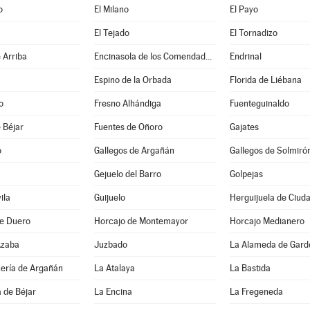
o
El Milano
El Payo
El Tejado
El Tornadizo
 Arriba
Encinasola de los Comendadores
Endrinal
Espino de la Orbada
Florida de Liébana
o
Fresno Alhándiga
Fuenteguinaldo
 Béjar
Fuentes de Oñoro
Gajates
o
Gallegos de Argañán
Gallegos de Solmiró
Gejuelo del Barro
Golpejas
ila
Guijuelo
Herguijuela de Ciud
de Duero
Horcajo de Montemayor
Horcajo Medianero
Azaba
Juzbado
La Alameda de Gard
uería de Argañán
La Atalaya
La Bastida
 de Béjar
La Encina
La Fregeneda