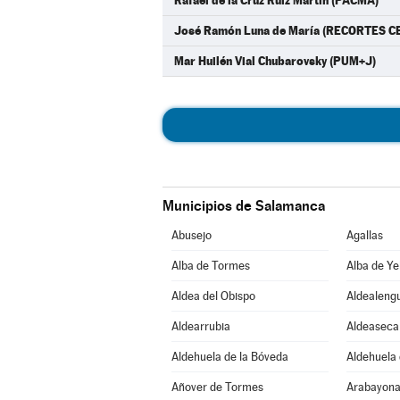
Rafael de la Cruz Ruiz Martín (PACMA)
José Ramón Luna de María (RECORTES C
Mar Huilén Vial Chubarovsky (PUM+J)
Municipios de Salamanca
Abusejo
Agallas
Alba de Tormes
Alba de Ye
Aldea del Obispo
Aldealeng
Aldearrubia
Aldeaseca
Aldehuela de la Bóveda
Aldehuela 
Añover de Tormes
Arabayona