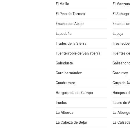
El Maíllo
El Manzan
El Pino de Tormes
El Sahugo
Encinas de Abajo
Encinas de
Espadaña
Espeja
Frades de la Sierra
Fresnedos
Fuenterroble de Salvatierra
Fuentes de
Galinduste
Galisanch
Garcihernández
Garcirrey
Guadramiro
Guijo de Áv
Herguijuela del Campo
Hinojosa 
Iruelos
Ituero de 
La Alberca
La Alberg
La Cabeza de Béjar
La Calzada