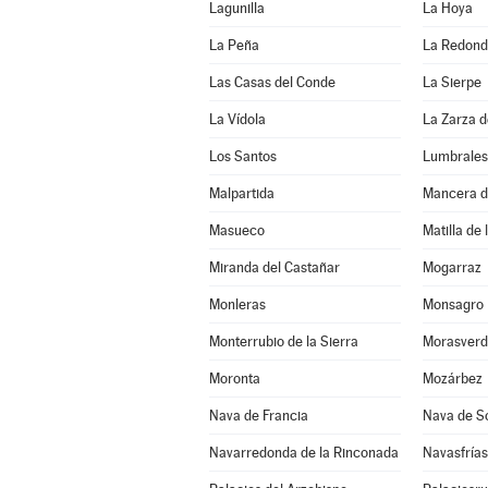
Lagunilla
La Hoya
La Peña
La Redon
Las Casas del Conde
La Sierpe
La Vídola
La Zarza 
Los Santos
Lumbrales
Malpartida
Mancera d
Masueco
Matilla de 
Miranda del Castañar
Mogarraz
Monleras
Monsagro
Monterrubio de la Sierra
Morasverd
Moronta
Mozárbez
Nava de Francia
Nava de S
Navarredonda de la Rinconada
Navasfrías