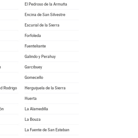
El Pedroso de la Armuña
Encina de San Silvestre
Escurial de la Sierra
Forfoleda
Fuenteliante
Galindo y Perahuy
n
Garcibuey
Gomecello
ad Rodrigo
Herguijuela de la Sierra
Huerta
ón
La Alamedilla
La Bouza
La Fuente de San Esteban