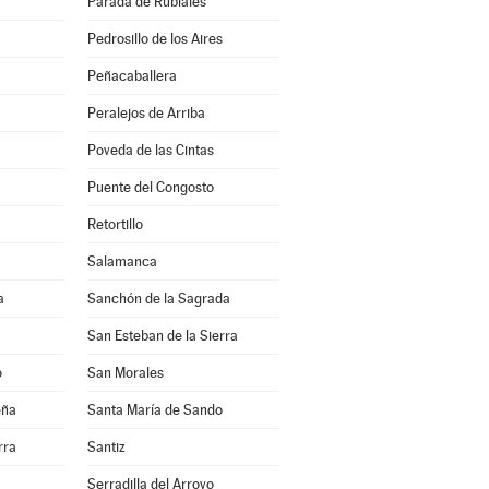
Parada de Rubiales
Pedrosillo de los Aires
Peñacaballera
Peralejos de Arriba
Poveda de las Cintas
Puente del Congosto
Retortillo
Salamanca
a
Sanchón de la Sagrada
San Esteban de la Sierra
o
San Morales
eña
Santa María de Sando
rra
Santiz
Serradilla del Arroyo