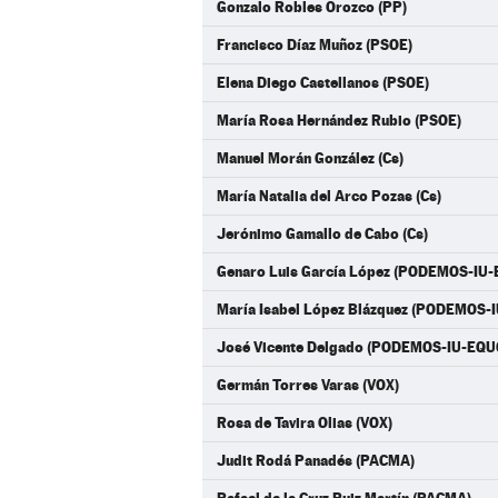
Gonzalo Robles Orozco (PP)
Francisco Díaz Muñoz (PSOE)
Elena Diego Castellanos (PSOE)
María Rosa Hernández Rubio (PSOE)
Manuel Morán González (Cs)
María Natalia del Arco Pozas (Cs)
Jerónimo Gamallo de Cabo (Cs)
Genaro Luis García López (PODEMOS-IU
María Isabel López Blázquez (PODEMOS-
José Vicente Delgado (PODEMOS-IU-EQU
Germán Torres Varas (VOX)
Rosa de Tavira Olias (VOX)
Judit Rodá Panadés (PACMA)