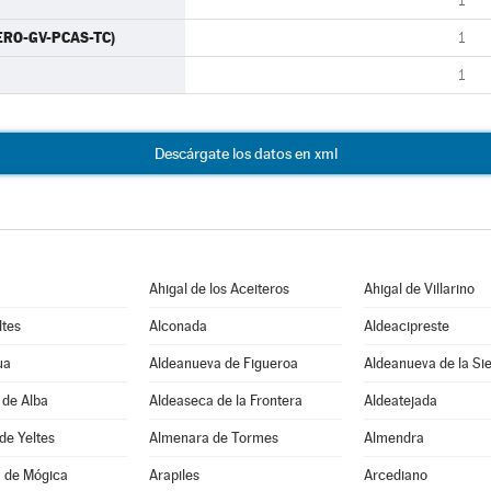
1
ERO-GV-PCAS-TC)
1
1
Descárgate los datos en xml
Ahigal de los Aceiteros
Ahigal de Villarino
ltes
Alconada
Aldeacipreste
ua
Aldeanueva de Figueroa
Aldeanueva de la Si
 de Alba
Aldeaseca de la Frontera
Aldeatejada
de Yeltes
Almenara de Tormes
Almendra
 de Mógica
Arapiles
Arcediano