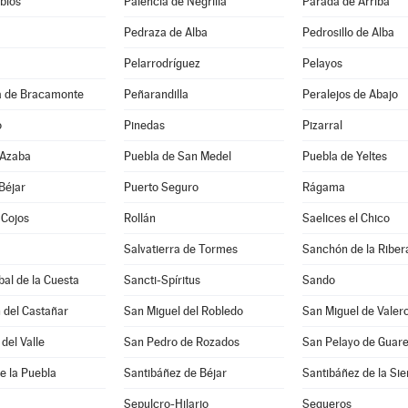
bios
Palencia de Negrilla
Parada de Arriba
Pedraza de Alba
Pedrosillo de Alba
Pelarrodríguez
Pelayos
 de Bracamonte
Peñarandilla
Peralejos de Abajo
o
Pinedas
Pizarral
 Azaba
Puebla de San Medel
Puebla de Yeltes
Béjar
Puerto Seguro
Rágama
 Cojos
Rollán
Saelices el Chico
Salvatierra de Tormes
Sanchón de la Riber
bal de la Cuesta
Sancti-Spíritus
Sando
 del Castañar
San Miguel del Robledo
San Miguel de Valer
del Valle
San Pedro de Rozados
San Pelayo de Guar
e la Puebla
Santibáñez de Béjar
Santibáñez de la Sie
Sepulcro-Hilario
Sequeros