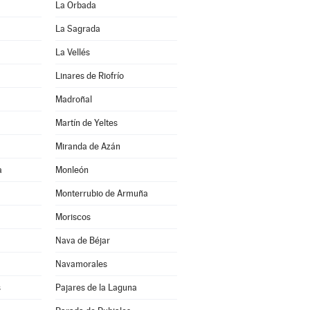
La Orbada
La Sagrada
La Vellés
Linares de Riofrío
Madroñal
Martín de Yeltes
Miranda de Azán
a
Monleón
Monterrubio de Armuña
Moriscos
Nava de Béjar
Navamorales
s
Pajares de la Laguna