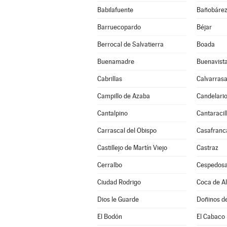
Babilafuente
Bañobáre
Barruecopardo
Béjar
Berrocal de Salvatierra
Boada
Buenamadre
Buenavist
Cabrillas
Calvarrasa
Campillo de Azaba
Candelari
Cantalpino
Cantaracil
Carrascal del Obispo
Casafranc
Castillejo de Martín Viejo
Castraz
Cerralbo
Cespedosa
Ciudad Rodrigo
Coca de A
Dios le Guarde
Doñinos d
El Bodón
El Cabaco