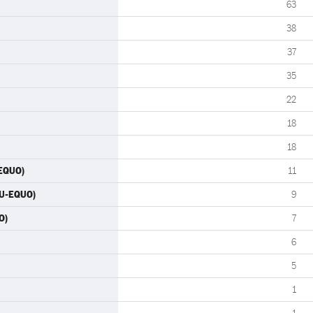
63
38
37
35
22
18
18
-EQUO)
11
IU-EQUO)
9
O)
7
6
5
1