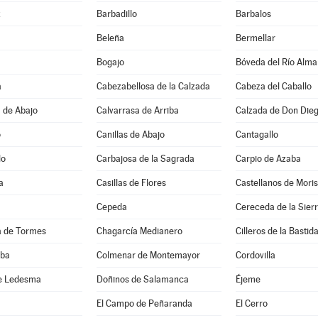
z
Barbadillo
Barbalos
Beleña
Bermellar
Bogajo
Bóveda del Río Alma
a
Cabezabellosa de la Calzada
Cabeza del Caballo
 de Abajo
Calvarrasa de Arriba
Calzada de Don Die
o
Canillas de Abajo
Cantagallo
lo
Carbajosa de la Sagrada
Carpio de Azaba
a
Casillas de Flores
Castellanos de Mori
Cepeda
Cereceda de la Sier
 de Tormes
Chagarcía Medianero
Cilleros de la Bastid
lba
Colmenar de Montemayor
Cordovilla
e Ledesma
Doñinos de Salamanca
Éjeme
El Campo de Peñaranda
El Cerro