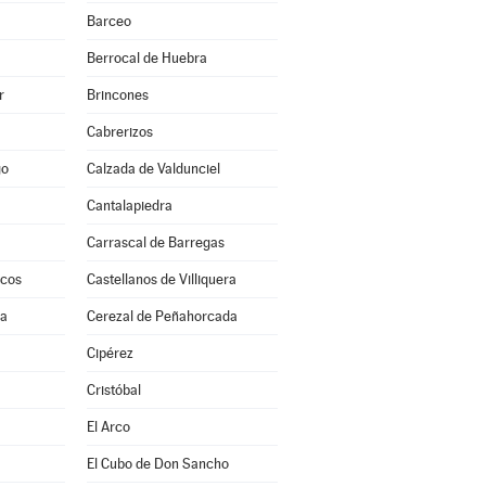
Barceo
Berrocal de Huebra
r
Brincones
Cabrerizos
go
Calzada de Valdunciel
Cantalapiedra
Carrascal de Barregas
scos
Castellanos de Villiquera
ra
Cerezal de Peñahorcada
a
Cipérez
Cristóbal
El Arco
El Cubo de Don Sancho