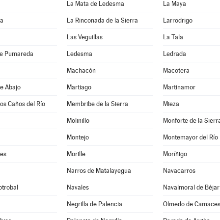
La Mata de Ledesma
La Maya
da
La Rinconada de la Sierra
Larrodrigo
Las Veguillas
La Tala
de Pumareda
Ledesma
Ledrada
Machacón
Macotera
e Abajo
Martiago
Martinamor
los Caños del Río
Membribe de la Sierra
Mieza
Molinillo
Monforte de la Sierr
Montejo
Montemayor del Río
es
Morille
Moríñigo
Narros de Matalayegua
Navacarros
otrobal
Navales
Navalmoral de Béjar
Negrilla de Palencia
Olmedo de Camace