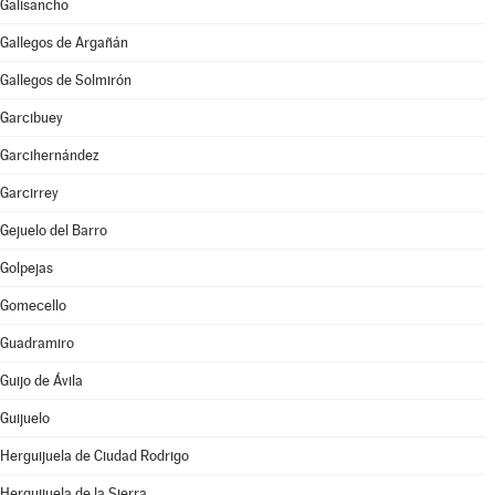
Galisancho
Gallegos de Argañán
Gallegos de Solmirón
Garcibuey
Garcihernández
Garcirrey
Gejuelo del Barro
Golpejas
Gomecello
Guadramiro
Guijo de Ávila
Guijuelo
Herguijuela de Ciudad Rodrigo
Herguijuela de la Sierra