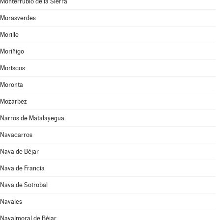
Monterrubio de la Sierra
Morasverdes
Morille
Moríñigo
Moriscos
Moronta
Mozárbez
Narros de Matalayegua
Navacarros
Nava de Béjar
Nava de Francia
Nava de Sotrobal
Navales
Navalmoral de Béjar