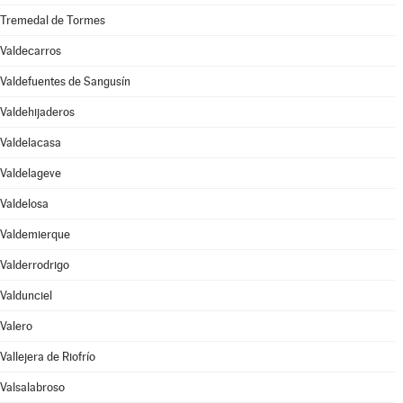
Tremedal de Tormes
Valdecarros
Valdefuentes de Sangusín
Valdehijaderos
Valdelacasa
Valdelageve
Valdelosa
Valdemierque
Valderrodrigo
Valdunciel
Valero
Vallejera de Riofrío
Valsalabroso