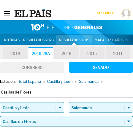
SUSCRÍBETE
10N | Eleccion
NOTICIAS
RESULTADOS 2023
RESULTADOS 2019
MAPA
ESCAÑOS POR 
2019
2019-28A
2016
2015
2011
CONGRESO
SENADO
Estás en:
Total España
»
Castilla y León
»
Salamanca
»
Casillas de Flores