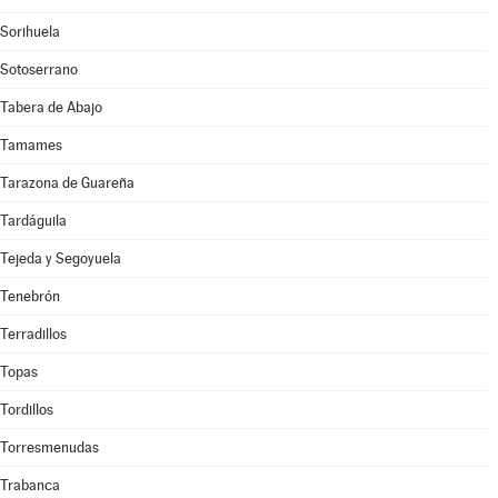
Sorihuela
Sotoserrano
Tabera de Abajo
Tamames
Tarazona de Guareña
Tardáguila
Tejeda y Segoyuela
Tenebrón
Terradillos
Topas
Tordillos
Torresmenudas
Trabanca