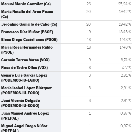
Manuel Morán González (Cs)
26
25,24 %
María Natalia del Arco Pozas
20
19,42 %
(Cs)
Jerónimo Gamallo de Cabo (Cs)
20
19,42 %
Francisco Díaz Muñoz (PSOE)
19
18,45 %
Elena Diego Castellanos (PSOE)
18
17,48 %
María Rosa Hernández Rubio
18
17,48 %
(PSOE)
Germán Torres Varas (VOX)
9
8,74 %
Rosa de Tavira Olias (VOX)
8
7,77 %
Genaro Luis García López
3
2,91 %
(PODEMOS-IU-EQUO)
María Isabel López Blázquez
3
2,91 %
(PODEMOS-IU-EQUO)
José Vicente Delgado
3
2,91 %
(PODEMOS-IU-EQUO)
Juan Manuel Andrés López
1
0,97 %
(PREPAL)
Miguel Ángel Diego Núñez
1
0,97 %
(PREPAL)