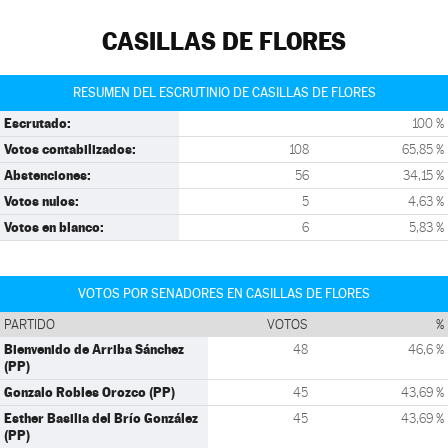
CASILLAS DE FLORES
RESUMEN DEL ESCRUTINIO DE CASILLAS DE FLORES
Escrutado:
100 %
Votos contabilizados:
108
65,85 %
Abstenciones:
56
34,15 %
Votos nulos:
5
4,63 %
Votos en blanco:
6
5,83 %
VOTOS POR SENADORES EN CASILLAS DE FLORES
PARTIDO
VOTOS
%
Bienvenido de Arriba Sánchez
48
46,6 %
(PP)
Gonzalo Robles Orozco (PP)
45
43,69 %
Esther Basilia del Brío González
45
43,69 %
(PP)