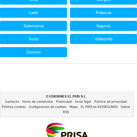
León
Palencia
Salamanca
Segovia
Soria
Valladolid
Zamora
EDICIONES EL PAÍS S.L.
©
Contacto
Venta de contenidos
Publicidad
Aviso legal
Política de privacidad
Política cookies
Configuración de cookies
Mapa
EL PAÍS en KIOSKOyMÁS
Índice
RSS