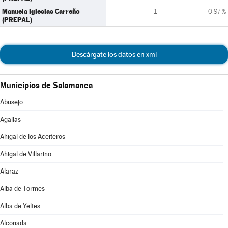
Manuela Iglesias Carreño
1
0,97 %
(PREPAL)
Descárgate los datos en xml
Municipios de Salamanca
Abusejo
Agallas
Ahigal de los Aceiteros
Ahigal de Villarino
Alaraz
Alba de Tormes
Alba de Yeltes
Alconada