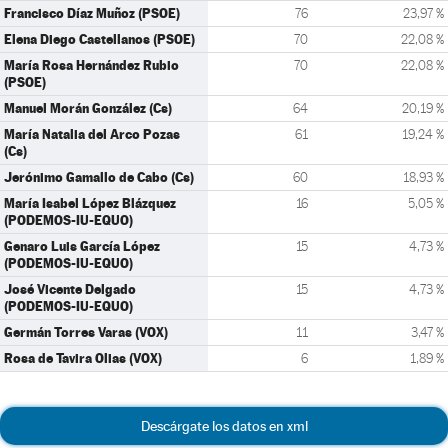
Francisco Díaz Muñoz (PSOE)
76
23,97 %
Elena Diego Castellanos (PSOE)
70
22,08 %
María Rosa Hernández Rubio
70
22,08 %
(PSOE)
Manuel Morán González (Cs)
64
20,19 %
María Natalia del Arco Pozas
61
19,24 %
(Cs)
Jerónimo Gamallo de Cabo (Cs)
60
18,93 %
María Isabel López Blázquez
16
5,05 %
(PODEMOS-IU-EQUO)
Genaro Luis García López
15
4,73 %
(PODEMOS-IU-EQUO)
José Vicente Delgado
15
4,73 %
(PODEMOS-IU-EQUO)
Germán Torres Varas (VOX)
11
3,47 %
Rosa de Tavira Olias (VOX)
6
1,89 %
Descárgate los datos en xml