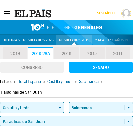
SUSCRÍBETE
10N | Eleccion
NOTICIAS
RESULTADOS 2023
RESULTADOS 2019
MAPA
ESCAÑOS POR 
2019
2019-28A
2016
2015
2011
CONGRESO
SENADO
Estás en:
Total España
»
Castilla y León
»
Salamanca
»
Paradinas de San Juan