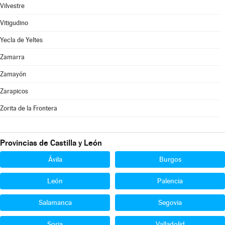
Vilvestre
Vitigudino
Yecla de Yeltes
Zamarra
Zamayón
Zarapicos
Zorita de la Frontera
Provincias de Castilla y León
Ávila
Burgos
León
Palencia
Salamanca
Segovia
Soria
Valladolid