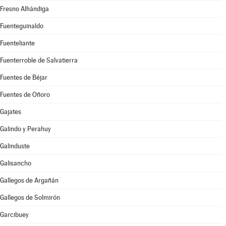
Fresno Alhándiga
Fuenteguinaldo
Fuenteliante
Fuenterroble de Salvatierra
Fuentes de Béjar
Fuentes de Oñoro
Gajates
Galindo y Perahuy
Galinduste
Galisancho
Gallegos de Argañán
Gallegos de Solmirón
Garcibuey