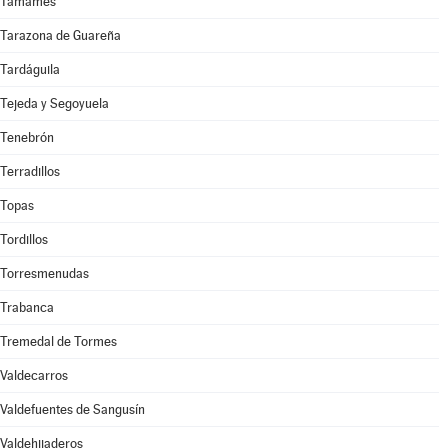
Tamames
Tarazona de Guareña
Tardáguila
Tejeda y Segoyuela
Tenebrón
Terradillos
Topas
Tordillos
Torresmenudas
Trabanca
Tremedal de Tormes
Valdecarros
Valdefuentes de Sangusín
Valdehijaderos