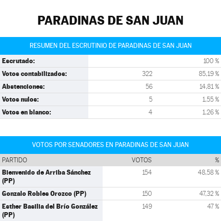
PARADINAS DE SAN JUAN
RESUMEN DEL ESCRUTINIO DE PARADINAS DE SAN JUAN
Escrutado:
100 %
Votos contabilizados:
322
85,19 %
Abstenciones:
56
14,81 %
Votos nulos:
5
1,55 %
Votos en blanco:
4
1,26 %
VOTOS POR SENADORES EN PARADINAS DE SAN JUAN
PARTIDO
VOTOS
%
Bienvenido de Arriba Sánchez
154
48,58 %
(PP)
Gonzalo Robles Orozco (PP)
150
47,32 %
Esther Basilia del Brío González
149
47 %
(PP)