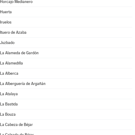
Horcajo Medianero
Huerta
Iruelos
Ituero de Azaba
Juzbado
La Alameda de Gardón
La Alamedilla
La Alberca
La Alberguería de Argañán
La Atalaya
La Bastida
La Bouza
La Cabeza de Béjar
La Calzada de Béjar