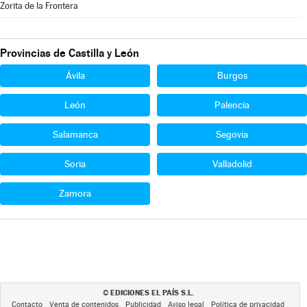
Zorita de la Frontera
Provincias de Castilla y León
Ávila
Burgos
León
Palencia
Salamanca
Segovia
Soria
Valladolid
Zamora
EDICIONES EL PAÍS S.L.
©
Contacto
Venta de contenidos
Publicidad
Aviso legal
Política de privacidad