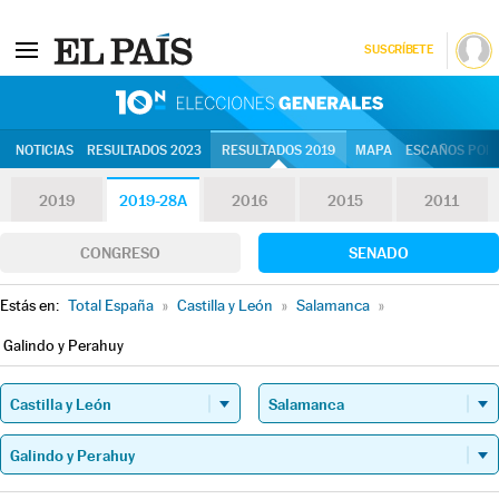
SUSCRÍBETE
10N | Eleccion
NOTICIAS
RESULTADOS 2023
RESULTADOS 2019
MAPA
ESCAÑOS POR 
2019
2019-28A
2016
2015
2011
CONGRESO
SENADO
Estás en:
Total España
»
Castilla y León
»
Salamanca
»
Galindo y Perahuy