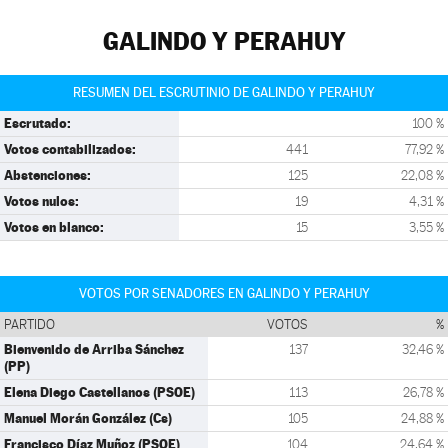
GALINDO Y PERAHUY
RESUMEN DEL ESCRUTINIO DE GALINDO Y PERAHUY
Escrutado:
100 %
Votos contabilizados:
441
77,92 %
Abstenciones:
125
22,08 %
Votos nulos:
19
4,31 %
Votos en blanco:
15
3,55 %
VOTOS POR SENADORES EN GALINDO Y PERAHUY
PARTIDO
VOTOS
%
Bienvenido de Arriba Sánchez
137
32,46 %
(PP)
Elena Diego Castellanos (PSOE)
113
26,78 %
Manuel Morán González (Cs)
105
24,88 %
Francisco Díaz Muñoz (PSOE)
104
24,64 %