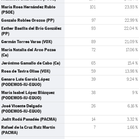
María Rosa Hernández Rubio
101
23,93 %
(PSOE)
Gonzalo Robles Orozco (PP)
97
22,99 %
Esther Basilia del Brío González
93
22,04 %
(PP)
Germán Torres Varas (VOX)
89
21,09 %
María Natalia del Arco Pozas
72
17,06 %
(Cs)
Jerónimo Gamallo de Cabo (Cs)
65
15,4 %
Rosa de Tavira Olias (VOX)
59
13,98 %
Genaro Luis García López
39
9,24 %
(PODEMOS-IU-EQUO)
María Isabel López Blázquez
38
9 %
(PODEMOS-IU-EQUO)
José Vicente Delgado
26
6,16 %
(PODEMOS-IU-EQUO)
Judit Rodá Panadés (PACMA)
14
3,32 %
Rafael de la Cruz Ruiz Martín
7
1,66 %
(PACMA)