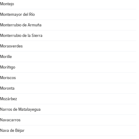
Montejo
Montemayor del Río
Monterrubio de Armuña
Monterrubio de la Sierra
Morasverdes
Morille
Moríñigo
Moriscos
Moronta
Mozárbez
Narros de Matalayegua
Navacarros
Nava de Béjar