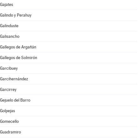
Gajates
Galindo y Perahuy
Galinduste
Galisancho
Gallegos de Argañán
Gallegos de Solmirón
Garcibuey
Garcihernández
Garcirrey
Gejuelo del Barro
Golpejas
Gomecello
Guadramiro