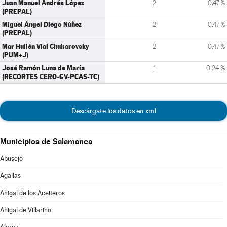
Juan Manuel Andrés López
2
0,47 %
(PREPAL)
Miguel Ángel Diego Núñez
2
0,47 %
(PREPAL)
Mar Huilén Vial Chubarovsky
2
0,47 %
(PUM+J)
José Ramón Luna de María
1
0,24 %
(RECORTES CERO-GV-PCAS-TC)
Descárgate los datos en xml
Municipios de Salamanca
Abusejo
Agallas
Ahigal de los Aceiteros
Ahigal de Villarino