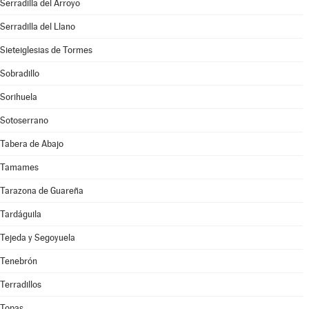
Serradilla del Arroyo
Serradilla del Llano
Sieteiglesias de Tormes
Sobradillo
Sorihuela
Sotoserrano
Tabera de Abajo
Tamames
Tarazona de Guareña
Tardáguila
Tejeda y Segoyuela
Tenebrón
Terradillos
Topas