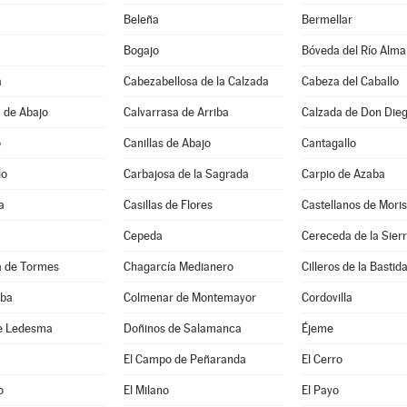
Beleña
Bermellar
Bogajo
Bóveda del Río Alma
a
Cabezabellosa de la Calzada
Cabeza del Caballo
 de Abajo
Calvarrasa de Arriba
Calzada de Don Die
o
Canillas de Abajo
Cantagallo
lo
Carbajosa de la Sagrada
Carpio de Azaba
a
Casillas de Flores
Castellanos de Mori
Cepeda
Cereceda de la Sier
 de Tormes
Chagarcía Medianero
Cilleros de la Bastid
lba
Colmenar de Montemayor
Cordovilla
e Ledesma
Doñinos de Salamanca
Éjeme
El Campo de Peñaranda
El Cerro
o
El Milano
El Payo