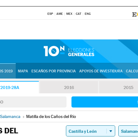
ESP
AME
MEX
CAT
ENG
S 2019
MAPA
ESCAÑOS POR PROVINCIA
APOYOS DE INVESTIDURA
CALCU
2019-28A
2016
2015
SO
Salamanca
»
Matilla de los Caños del Río
S DEL