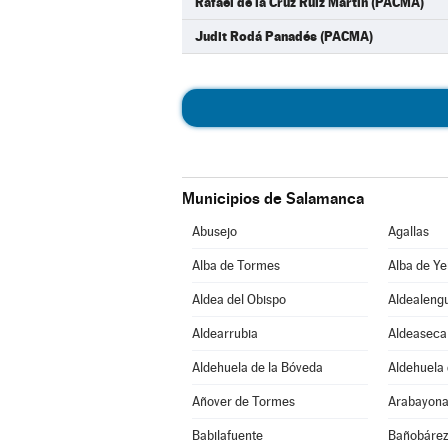
Rafael de la Cruz Ruiz Martín (PACMA)
Judit Rodá Panadés (PACMA)
Municipios de Salamanca
Abusejo
Agallas
Alba de Tormes
Alba de Ye
Aldea del Obispo
Aldealeng
Aldearrubia
Aldeaseca
Aldehuela de la Bóveda
Aldehuela 
Añover de Tormes
Arabayona
Babilafuente
Bañobáre