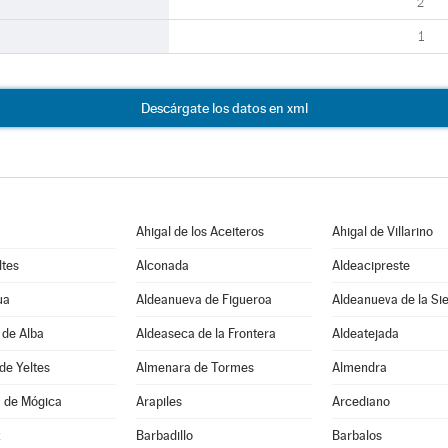
2
1
Descárgate los datos en xml
Ahigal de los Aceiteros
Ahigal de Villarino
ltes
Alconada
Aldeacipreste
ua
Aldeanueva de Figueroa
Aldeanueva de la Si
 de Alba
Aldeaseca de la Frontera
Aldeatejada
de Yeltes
Almenara de Tormes
Almendra
 de Mógica
Arapiles
Arcediano
z
Barbadillo
Barbalos