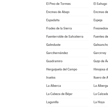
El Pino de Tormes
El Sahugo
Encinas de Abajo
Encinas de
Espadaña
Espeja
Frades de la Sierra
Fresnedos
Fuenterroble de Salvatierra
Fuentes de
Galinduste
Galisanch
Garcihernández
Garcirrey
Guadramiro
Guijo de Áv
Herguijuela del Campo
Hinojosa 
Iruelos
Ituero de 
La Alberca
La Alberg
La Cabeza de Béjar
La Calzada
Lagunilla
La Hoya