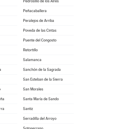
Pedrosillo de los Aires
Peñacaballera
Peralejos de Arriba
Poveda de las Cintas
Puente del Congosto
Retortillo
Salamanca
a
Sanchón de la Sagrada
San Esteban de la Sierra
o
San Morales
eña
Santa María de Sando
rra
Santiz
Serradilla del Arroyo
Sotoserrano