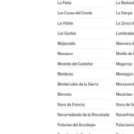
La Peña
La Redon
Las Casas del Conde
La Sierpe
La Vídola
La Zarza 
Los Santos
Lumbrales
Malpartida
Mancera d
Masueco
Matilla de 
Miranda del Castañar
Mogarraz
Monleras
Monsagro
Monterrubio de la Sierra
Morasverd
Moronta
Mozárbez
Nava de Francia
Nava de S
Navarredonda de la Rinconada
Navasfrías
Palacios del Arzobispo
Palaciosru