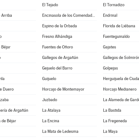
El Tejado
El Tornadizo
 Arriba
Encinasola de los Comendadores
Endrinal
Espino de la Orbada
Florida de Liébana
o
Fresno Alhándiga
Fuenteguinaldo
 Béjar
Fuentes de Oñoro
Gajates
o
Gallegos de Argañán
Gallegos de Solmiró
Gejuelo del Barro
Golpejas
ila
Guijuelo
Herguijuela de Ciud
de Duero
Horcajo de Montemayor
Horcajo Medianero
Azaba
Juzbado
La Alameda de Gard
uería de Argañán
La Atalaya
La Bastida
 de Béjar
La Encina
La Fregeneda
La Mata de Ledesma
La Maya