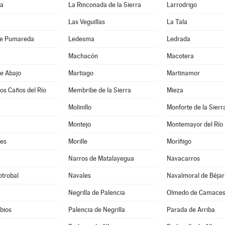
da
La Rinconada de la Sierra
Larrodrigo
Las Veguillas
La Tala
de Pumareda
Ledesma
Ledrada
Machacón
Macotera
e Abajo
Martiago
Martinamor
los Caños del Río
Membribe de la Sierra
Mieza
Molinillo
Monforte de la Sierr
Montejo
Montemayor del Río
es
Morille
Moríñigo
Narros de Matalayegua
Navacarros
otrobal
Navales
Navalmoral de Béjar
Negrilla de Palencia
Olmedo de Camace
bios
Palencia de Negrilla
Parada de Arriba