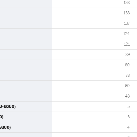
138
138
137
124
121
89
80
78
60
48
IU-EQUO)
5
O)
5
-EQUO)
4