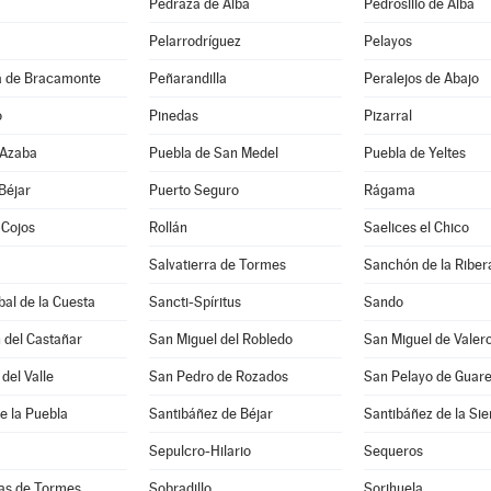
Pedraza de Alba
Pedrosillo de Alba
Pelarrodríguez
Pelayos
 de Bracamonte
Peñarandilla
Peralejos de Abajo
o
Pinedas
Pizarral
 Azaba
Puebla de San Medel
Puebla de Yeltes
Béjar
Puerto Seguro
Rágama
 Cojos
Rollán
Saelices el Chico
Salvatierra de Tormes
Sanchón de la Riber
bal de la Cuesta
Sancti-Spíritus
Sando
 del Castañar
San Miguel del Robledo
San Miguel de Valer
del Valle
San Pedro de Rozados
San Pelayo de Guar
e la Puebla
Santibáñez de Béjar
Santibáñez de la Sie
Sepulcro-Hilario
Sequeros
ias de Tormes
Sobradillo
Sorihuela