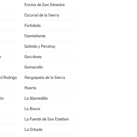
Encina de San Silvestre
Escurial de la Sierra
Forfoleda
Fuenteliante
Galindo y Perahuy
n
Garcibuey
Gomecello
ad Rodrigo
Herguijuela de la Sierra
Huerta
ón
La Alamedilla
La Bouza
La Fuente de San Esteban
La Orbada