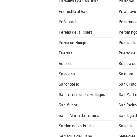
Paradinas de San Juan
Pastores
Pedrosillo el Ralo
Pelabravo
Peñaparda
Peñaranda
Pereña de la Ribera
Peroming
Pozos de Hinojo
Puebla de
Puertas
Puerto de 
Robleda
Robliza de
Saldeana
Salmoral
Sanchotello
San Cristó
San Felices de los Gallegos
San Martín
San Muñoz
San Pedro 
Santa Marta de Tormes
Santiago d
Sardón de los Frailes
Saucelle
Serradilla del Llano
Sieteigles