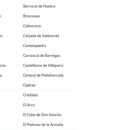
Berrocal de Huebra
r
Brincones
Cabrerizos
go
Calzada de Valdunciel
Cantalapiedra
Carrascal de Barregas
scos
Castellanos de Villiquera
ra
Cerezal de Peñahorcada
a
Cipérez
Cristóbal
El Arco
El Cubo de Don Sancho
El Pedroso de la Armuña