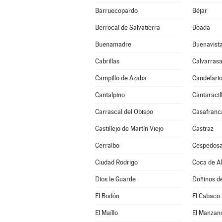
Barruecopardo
Béjar
Berrocal de Salvatierra
Boada
Buenamadre
Buenavist
Cabrillas
Calvarrasa
Campillo de Azaba
Candelari
Cantalpino
Cantaracil
Carrascal del Obispo
Casafranc
Castillejo de Martín Viejo
Castraz
Cerralbo
Cespedosa
Ciudad Rodrigo
Coca de A
Dios le Guarde
Doñinos d
El Bodón
El Cabaco
El Maíllo
El Manzan