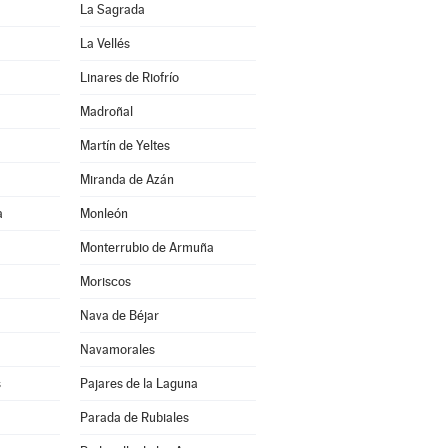
La Sagrada
La Vellés
Linares de Riofrío
Madroñal
Martín de Yeltes
Miranda de Azán
a
Monleón
Monterrubio de Armuña
Moriscos
Nava de Béjar
Navamorales
s
Pajares de la Laguna
Parada de Rubiales