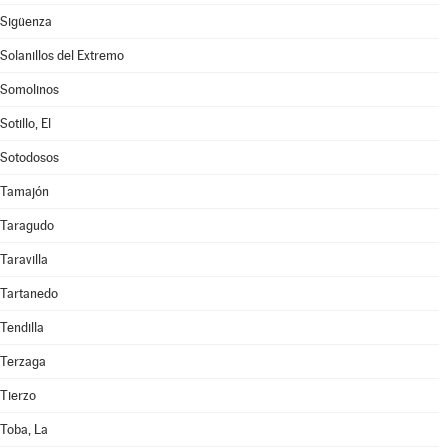
Sigüenza
Solanillos del Extremo
Somolinos
Sotillo, El
Sotodosos
Tamajón
Taragudo
Taravilla
Tartanedo
Tendilla
Terzaga
Tierzo
Toba, La