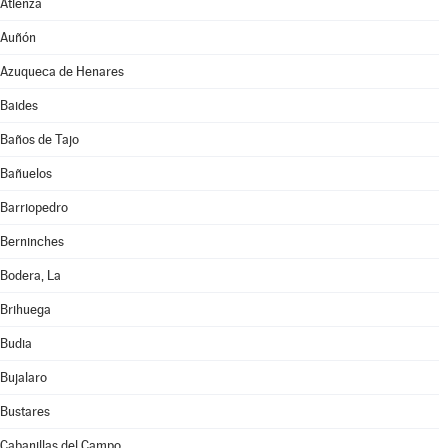
Atienza
Auñón
Azuqueca de Henares
Baides
Baños de Tajo
Bañuelos
Barriopedro
Berninches
Bodera, La
Brihuega
Budia
Bujalaro
Bustares
Cabanillas del Campo