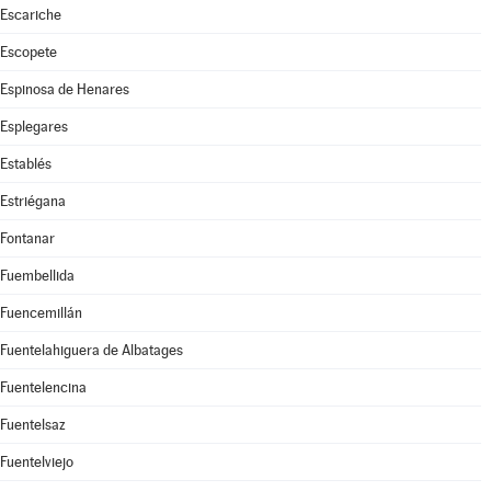
Escariche
Escopete
Espinosa de Henares
Esplegares
Establés
Estriégana
Fontanar
Fuembellida
Fuencemillán
Fuentelahiguera de Albatages
Fuentelencina
Fuentelsaz
Fuentelviejo