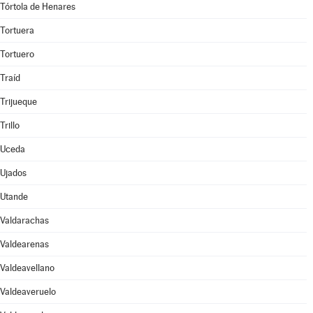
Tórtola de Henares
Tortuera
Tortuero
Traíd
Trijueque
Trillo
Uceda
Ujados
Utande
Valdarachas
Valdearenas
Valdeavellano
Valdeaveruelo