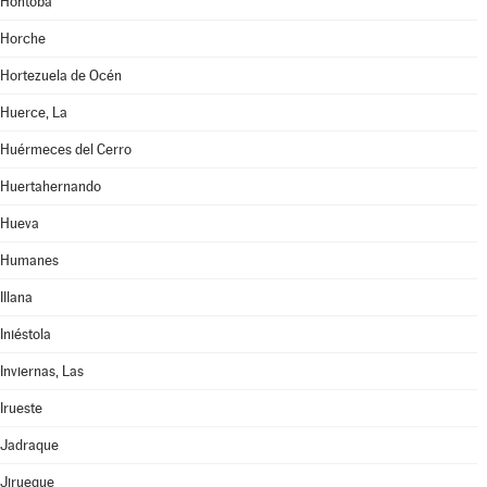
Hontoba
Horche
Hortezuela de Océn
Huerce, La
Huérmeces del Cerro
Huertahernando
Hueva
Humanes
Illana
Iniéstola
Inviernas, Las
Irueste
Jadraque
Jirueque