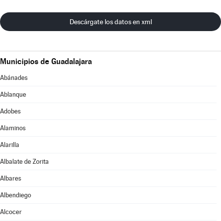
Descárgate los datos en xml
Municipios de Guadalajara
Abánades
Ablanque
Adobes
Alaminos
Alarilla
Albalate de Zorita
Albares
Albendiego
Alcocer