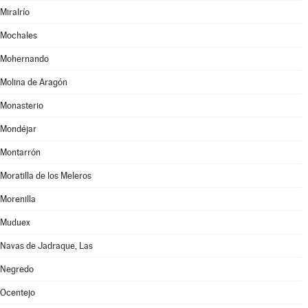
Miralrío
Mochales
Mohernando
Molina de Aragón
Monasterio
Mondéjar
Montarrón
Moratilla de los Meleros
Morenilla
Muduex
Navas de Jadraque, Las
Negredo
Ocentejo