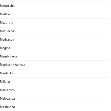
Matarrubia
Matillas
Mazarete
Mazuecos
Medranda
Megina
Membrillera
Miedes de Atienza
Mierla, La
Millana
Milmarcos
Miñosa, La
Mirabueno