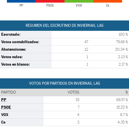
PP
PSOE
VOX
Cs
RESUMEN DEL ESCRUTINIO DE INVIERNAS, LAS
Escrutado:
100 %
Votos contabilizados:
47
79,66 %
Abstenciones:
12
20,34 %
Votos nulos:
1
2,13 %
Votos en blanco:
1
2,17 %
VOTOS POR PARTIDOS EN INVIERNAS, LAS
PARTIDO
VOTOS
%
PP
32
69,57 %
PSOE
7
15,22 %
VOX
4
8,7 %
Cs
2
4,35 %