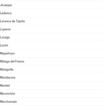
Jirueque
Ledanca
Loranca de Tajuña
Lupiana
Luzaga
Luzón
Majaelrayo
Málaga del Fresno
Malaguilla
Mandayona
Mantiel
Maranchón
Marchamalo