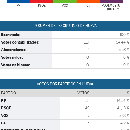
PP
PSOE
VOX
Cs
PODEMOS-IU-
EQUO CLM
RESUMEN DEL ESCRUTINIO DE HUEVA
Escrutado:
100 %
Votos contabilizados:
119
94,44 %
Abstenciones:
7
5,56 %
Votos nulos:
0
0 %
Votos en blanco:
0
0 %
VOTOS POR PARTIDOS EN HUEVA
PARTIDO
VOTOS
%
PP
53
44,54 %
PSOE
49
41,18 %
VOX
7
5,88 %
Cs
5
4,2 %