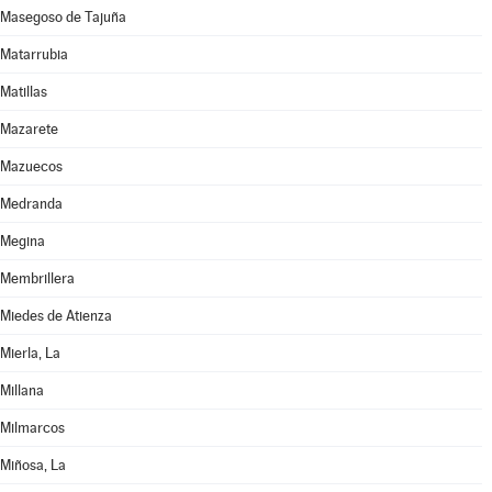
Masegoso de Tajuña
Matarrubia
Matillas
Mazarete
Mazuecos
Medranda
Megina
Membrillera
Miedes de Atienza
Mierla, La
Millana
Milmarcos
Miñosa, La