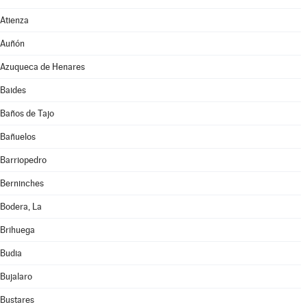
Atienza
Auñón
Azuqueca de Henares
Baides
Baños de Tajo
Bañuelos
Barriopedro
Berninches
Bodera, La
Brihuega
Budia
Bujalaro
Bustares