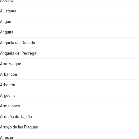
Alovera
Alustante
Angón
Anguita
Anquela del Ducado
Anquela del Pedregal
Aranzueque
Arbancón
Arbeteta
Argecilla
Armallones
Armuña de Tajuña
Arroyo de las Fraguas
Atanzón