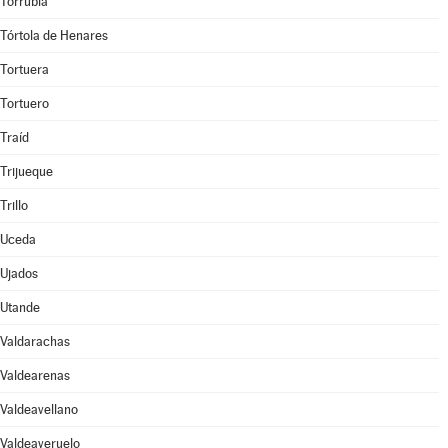
Torrubia
Tórtola de Henares
Tortuera
Tortuero
Traíd
Trijueque
Trillo
Uceda
Ujados
Utande
Valdarachas
Valdearenas
Valdeavellano
Valdeaveruelo