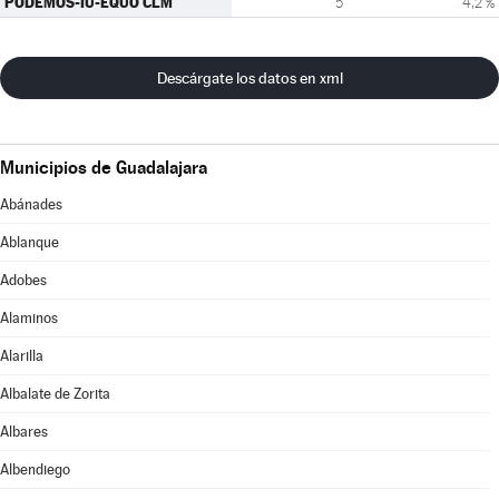
PODEMOS-IU-EQUO CLM
5
4,2 %
Descárgate los datos en xml
Municipios de Guadalajara
Abánades
Ablanque
Adobes
Alaminos
Alarilla
Albalate de Zorita
Albares
Albendiego