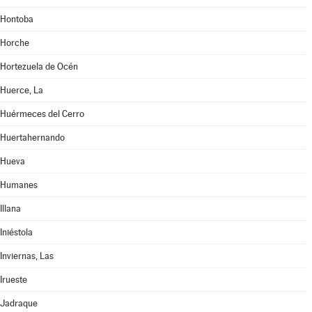
Hontoba
Horche
Hortezuela de Océn
Huerce, La
Huérmeces del Cerro
Huertahernando
Hueva
Humanes
Illana
Iniéstola
Inviernas, Las
Irueste
Jadraque