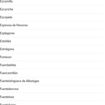
Escamilla
Escariche
Escopete
Espinosa de Henares
Esplegares
Establés
Estriégana
Fontanar
Fuembellida
Fuencemillán
Fuentelahiguera de Albatages
Fuentelencina
Fuentelsaz
Fuentelviejo