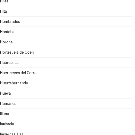
Hijes
Hita
Hombrados
Hontoba
Horche
Hortezuela de Océn
Huerce, La
Huérmeces del Cerro
Huertahernando
Hueva
Humanes
Illana
Iniéstola
Inviernas, Las