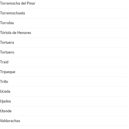
Torremocha del Pinar
Torremochuela
Torrubia
Tórtola de Henares
Tortuera
Tortuero
Traíd
Trijueque
Trillo
Uceda
Ujados
Utande
Valdarachas