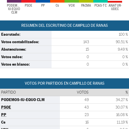
PODEMOS-
PSOE
PP
Cs
VOX
PACMA
PCAS-TC
ANATUR-
IU-EQUO
UDEC
CLM
RESUMEN DEL ESCRUTINIO DE CAMPILLO DE RANAS
Escrutado:
100 %
Votos contabilizados:
143
90,51 %
Abstenciones:
15
9,49 %
Votos nulos:
0
0 %
Votos en blanco:
0
0 %
VOTOS POR PARTIDOS EN CAMPILLO DE RANAS
PARTIDO
VOTOS
%
PODEMOS-IU-EQUO CLM
49
34,27 %
PSOE
43
30,07 %
PP
23
16,08 %
Cs
16
11,19 %