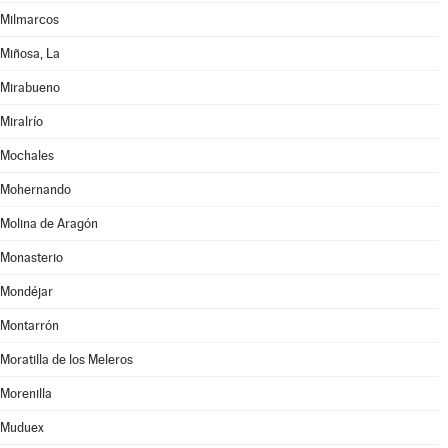
Milmarcos
Miñosa, La
Mirabueno
Miralrío
Mochales
Mohernando
Molina de Aragón
Monasterio
Mondéjar
Montarrón
Moratilla de los Meleros
Morenilla
Muduex