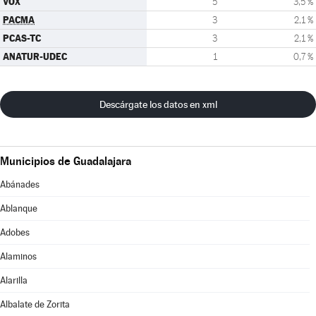
VOX
5
3,5 %
PACMA
3
2,1 %
PCAS-TC
3
2,1 %
ANATUR-UDEC
1
0,7 %
Descárgate los datos en xml
Municipios de Guadalajara
Abánades
Ablanque
Adobes
Alaminos
Alarilla
Albalate de Zorita