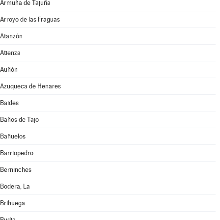
Armuña de Tajuña
Arroyo de las Fraguas
Atanzón
Atienza
Auñón
Azuqueca de Henares
Baides
Baños de Tajo
Bañuelos
Barriopedro
Berninches
Bodera, La
Brihuega
Budia