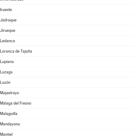
Irueste
Jadraque
Jirueque
Ledanca
Loranca de Tajuña
Lupiana
Luzaga
Luzón
Majaelrayo
Málaga del Fresno
Malaguilla
Mandayona
Mantiel