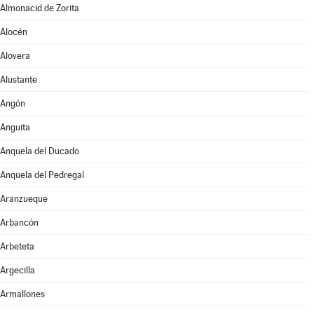
Almonacid de Zorita
Alocén
Alovera
Alustante
Angón
Anguita
Anquela del Ducado
Anquela del Pedregal
Aranzueque
Arbancón
Arbeteta
Argecilla
Armallones