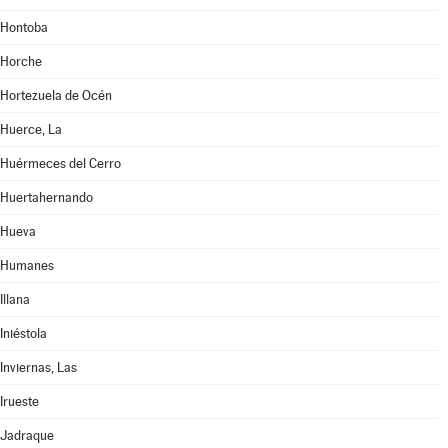
Hontoba
Horche
Hortezuela de Océn
Huerce, La
Huérmeces del Cerro
Huertahernando
Hueva
Humanes
Illana
Iniéstola
Inviernas, Las
Irueste
Jadraque