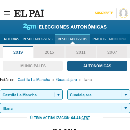
SUSCRÍBETE
26M | Elec
NOTICIAS
RESULTADOS 2023
RESULTADOS 2019
PACTOS
MUNICIPALE
2019
2015
2011
2007
MUNICIPALES
AUTONÓMICAS
Estás en:
Castilla La Mancha
»
Guadalajara
»
Illana
04.48
ÚLTIMA ACTUALIZACIÓN:
CEST