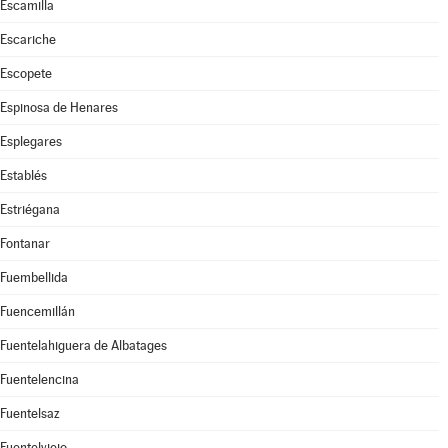
Escamilla
Escariche
Escopete
Espinosa de Henares
Esplegares
Establés
Estriégana
Fontanar
Fuembellida
Fuencemillán
Fuentelahiguera de Albatages
Fuentelencina
Fuentelsaz
Fuentelviejo