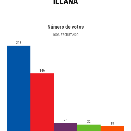
ILLANA
Número de votos
100
%
ESCRUTADO
213
146
26
22
18