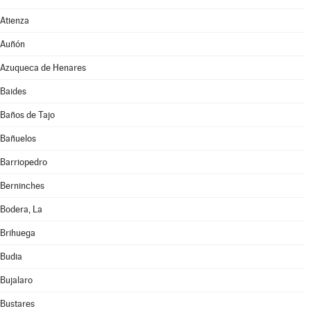
Atienza
Auñón
Azuqueca de Henares
Baides
Baños de Tajo
Bañuelos
Barriopedro
Berninches
Bodera, La
Brihuega
Budia
Bujalaro
Bustares