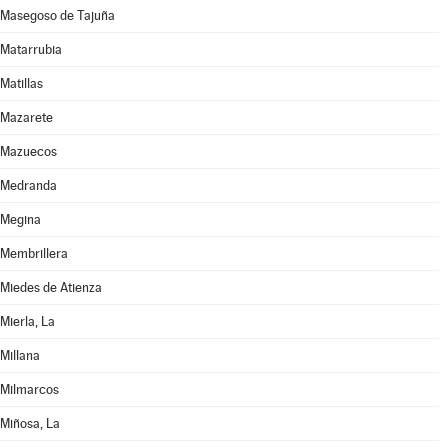
Masegoso de Tajuña
Matarrubia
Matillas
Mazarete
Mazuecos
Medranda
Megina
Membrillera
Miedes de Atienza
Mierla, La
Millana
Milmarcos
Miñosa, La