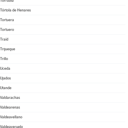
Torrubia
Tórtola de Henares
Tortuera
Tortuero
Traíd
Trijueque
Trillo
Uceda
Ujados
Utande
Valdarachas
Valdearenas
Valdeavellano
Valdeaveruelo