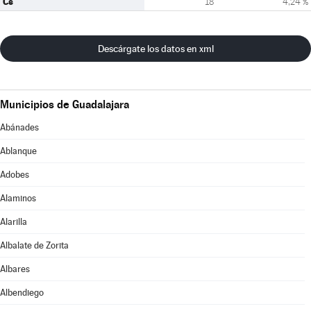
Cs
18
4,24 %
Descárgate los datos en xml
Municipios de Guadalajara
Abánades
Ablanque
Adobes
Alaminos
Alarilla
Albalate de Zorita
Albares
Albendiego