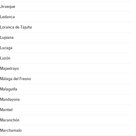
Jirueque
Ledanca
Loranca de Tajuña
Lupiana
Luzaga
Luzón
Majaelrayo
Málaga del Fresno
Malaguilla
Mandayona
Mantiel
Maranchón
Marchamalo