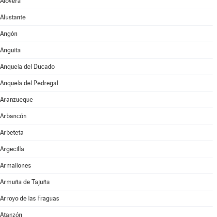
Alovera
Alustante
Angón
Anguita
Anquela del Ducado
Anquela del Pedregal
Aranzueque
Arbancón
Arbeteta
Argecilla
Armallones
Armuña de Tajuña
Arroyo de las Fraguas
Atanzón