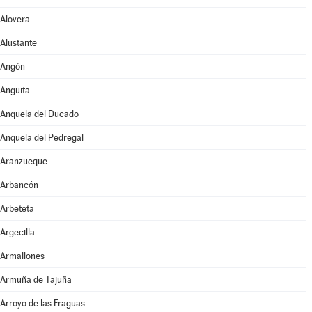
Alovera
Alustante
Angón
Anguita
Anquela del Ducado
Anquela del Pedregal
Aranzueque
Arbancón
Arbeteta
Argecilla
Armallones
Armuña de Tajuña
Arroyo de las Fraguas