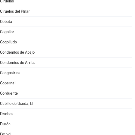
Ciruelas
Ciruelos del Pinar
Cobeta
Cogollor
Cogolludo
Condemios de Abajo
Condemios de Arriba
Congostrina
Copernal
Corduente
Cubillo de Uceda, El
Driebes
Durón
Embid