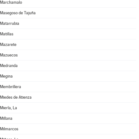
Marchamalo
Masegoso de Tajuña
Matarrubia
Matillas
Mazarete
Mazuecos
Medranda
Megina
Membrillera
Miedes de Atienza
Mierla, La
Millana
Milmarcos