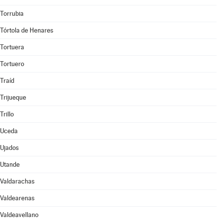
Torrubia
Tórtola de Henares
Tortuera
Tortuero
Traíd
Trijueque
Trillo
Uceda
Ujados
Utande
Valdarachas
Valdearenas
Valdeavellano