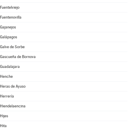
Fuentelviejo
Fuentenovilla
Gajanejos
Galápagos
Galve de Sorbe
Gascueña de Bornova
Guadalajara
Henche
Heras de Ayuso
Herrería
Hiendelaencina
Hijes
Hita