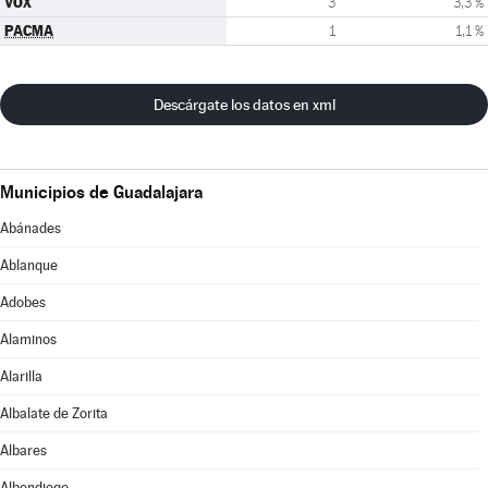
VOX
3
3,3 %
PACMA
1
1,1 %
Descárgate los datos en xml
Municipios de Guadalajara
Abánades
Ablanque
Adobes
Alaminos
Alarilla
Albalate de Zorita
Albares
Albendiego