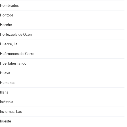
Hombrados
Hontoba
Horche
Hortezuela de Océn
Huerce, La
Huérmeces del Cerro
Huertahernando
Hueva
Humanes
Illana
Iniéstola
Inviernas, Las
Irueste