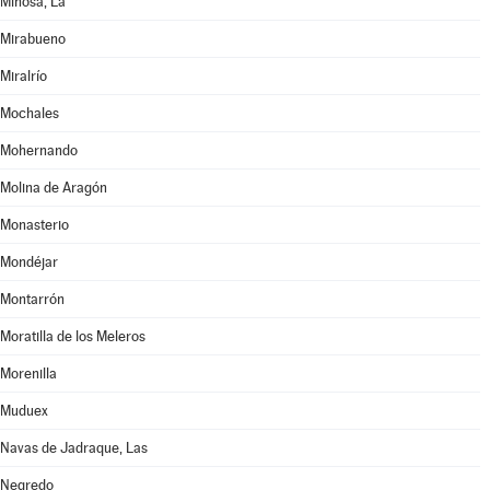
Miñosa, La
Mirabueno
Miralrío
Mochales
Mohernando
Molina de Aragón
Monasterio
Mondéjar
Montarrón
Moratilla de los Meleros
Morenilla
Muduex
Navas de Jadraque, Las
Negredo