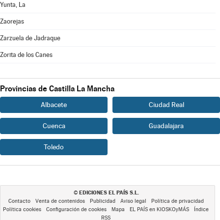
Yunta, La
Zaorejas
Zarzuela de Jadraque
Zorita de los Canes
Provincias de Castilla La Mancha
Albacete
Ciudad Real
Cuenca
Guadalajara
Toledo
EDICIONES EL PAÍS S.L.
©
Contacto
Venta de contenidos
Publicidad
Aviso legal
Política de privacidad
Política cookies
Configuración de cookies
Mapa
EL PAÍS en KIOSKOyMÁS
Índice
RSS