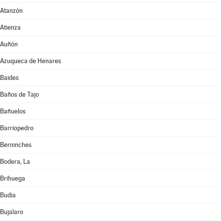
Atanzón
Atienza
Auñón
Azuqueca de Henares
Baides
Baños de Tajo
Bañuelos
Barriopedro
Berninches
Bodera, La
Brihuega
Budia
Bujalaro