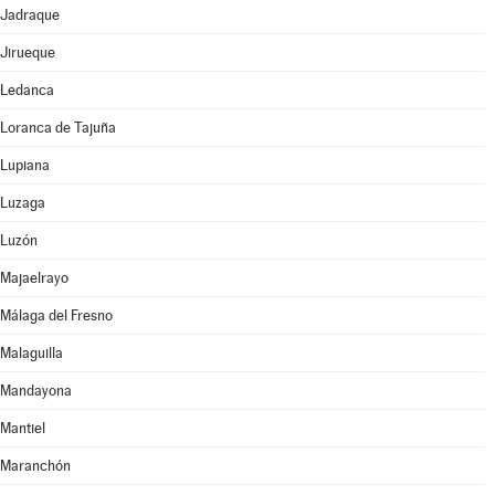
Jadraque
Jirueque
Ledanca
Loranca de Tajuña
Lupiana
Luzaga
Luzón
Majaelrayo
Málaga del Fresno
Malaguilla
Mandayona
Mantiel
Maranchón