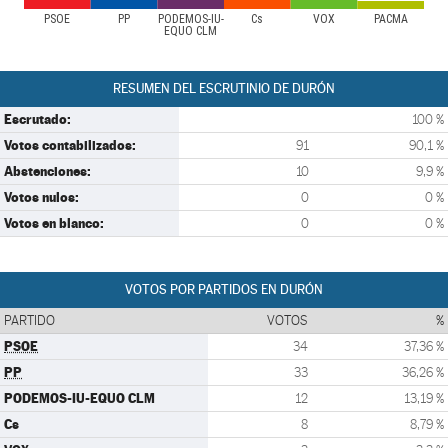
PSOE
PP
PODEMOS-IU-
Cs
VOX
PACMA
EQUO CLM
RESUMEN DEL ESCRUTINIO DE DURÓN
Escrutado:
100 %
Votos contabilizados:
91
90,1 %
Abstenciones:
10
9,9 %
Votos nulos:
0
0 %
Votos en blanco:
0
0 %
VOTOS POR PARTIDOS EN DURÓN
PARTIDO
VOTOS
%
PSOE
34
37,36 %
PP
33
36,26 %
PODEMOS-IU-EQUO CLM
12
13,19 %
Cs
8
8,79 %