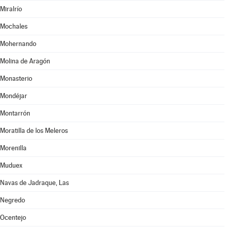
Miralrío
Mochales
Mohernando
Molina de Aragón
Monasterio
Mondéjar
Montarrón
Moratilla de los Meleros
Morenilla
Muduex
Navas de Jadraque, Las
Negredo
Ocentejo