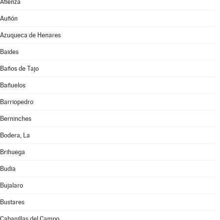
Atienza
Auñón
Azuqueca de Henares
Baides
Baños de Tajo
Bañuelos
Barriopedro
Berninches
Bodera, La
Brihuega
Budia
Bujalaro
Bustares
Cabanillas del Campo