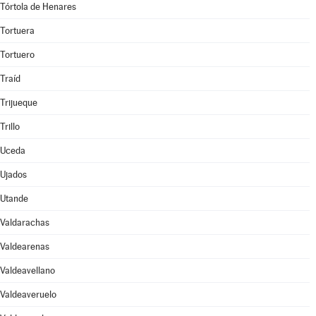
Tórtola de Henares
Tortuera
Tortuero
Traíd
Trijueque
Trillo
Uceda
Ujados
Utande
Valdarachas
Valdearenas
Valdeavellano
Valdeaveruelo