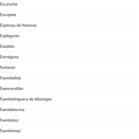
Escariche
Escopete
Espinosa de Henares
Esplegares
Establés
Estriégana
Fontanar
Fuembellida
Fuencemillán
Fuentelahiguera de Albatages
Fuentelencina
Fuentelsaz
Fuentelviejo