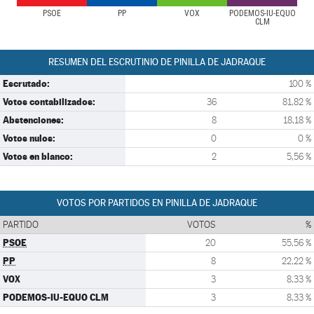
PSOE
PP
VOX
PODEMOS-IU-EQUO
CLM
RESUMEN DEL ESCRUTINIO DE PINILLA DE JADRAQUE
Escrutado:
100 %
Votos contabilizados:
36
81,82 %
Abstenciones:
8
18,18 %
Votos nulos:
0
0 %
Votos en blanco:
2
5,56 %
VOTOS POR PARTIDOS EN PINILLA DE JADRAQUE
PARTIDO
VOTOS
%
PSOE
20
55,56 %
PP
8
22,22 %
VOX
3
8,33 %
PODEMOS-IU-EQUO CLM
3
8,33 %