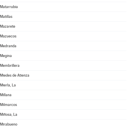
Matarrubia
Matillas
Mazarete
Mazuecos
Medranda
Megina
Membrillera
Miedes de Atienza
Mierla, La
Millana
Milmarcos
Miñosa, La
Mirabueno