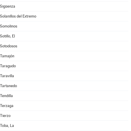
Sigüenza
Solanillos del Extremo
Somolinos
Sotillo, El
Sotodosos
Tamajón
Taragudo
Taravilla
Tartanedo
Tendilla
Terzaga
Tierzo
Toba, La