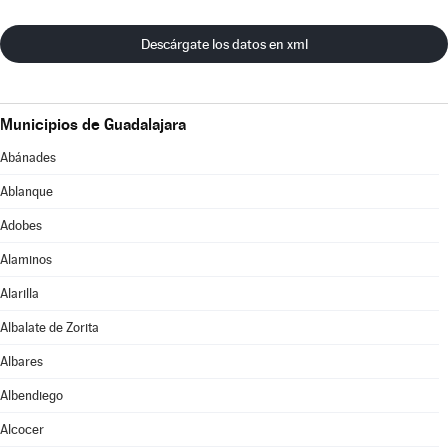
Descárgate los datos en xml
Municipios de Guadalajara
Abánades
Ablanque
Adobes
Alaminos
Alarilla
Albalate de Zorita
Albares
Albendiego
Alcocer