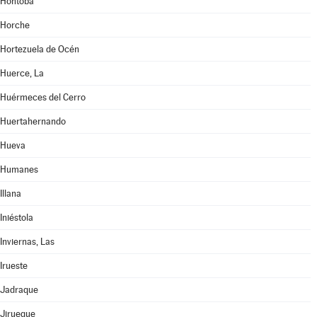
Hontoba
Horche
Hortezuela de Océn
Huerce, La
Huérmeces del Cerro
Huertahernando
Hueva
Humanes
Illana
Iniéstola
Inviernas, Las
Irueste
Jadraque
Jirueque