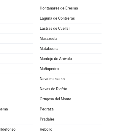
Hontanares de Eresma
Laguna de Contreras
Lastras de Cuéllar
Marazuela
Matabuena
Montejo de Arévalo
Muñopedro
Navalmanzano
Navas de Riofrío
Ortigosa del Monte
resma
Pedraza
Pradales
 Ildefonso
Rebollo