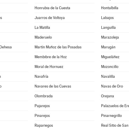
Honrubia de la Cuesta
Hontalbilla
os
Juarros de Voltoya
Labajos
La Matilla
Languilla
Maderuelo
Marazoleja
 Dehesa
Martín Muñoz de las Posadas
Marugán
Membibre de la Hoz
Migueláñez
Moral de Hornuez
Mozoncillo
n
Navafría
Navalilla
o
Navares de las Cuevas
Navas de Oro
Olombrada
Orejana
Pajarejos
Palazuelos de E
Pinarejos
Pinarnegrillo
Rapariegos
Real Sitio de San