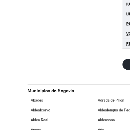
I
U
P
V
F
Municipios de Segovia
Abades
Adrada de Pirón
Aldealcorvo
Aldealengua de Pe
Aldea Real
Aldeasoña
Anaya
Añe