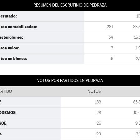
RESUMEN DEL ESCRUTINIO DE PEDRAZA
scrutado:
1
tos contabilizados:
281
83,
bstenciones:
54
16,
tos nulos:
3
1,
tos en blanco:
6
2,
VOTOS POR PARTIDOS EN PEDRAZA
ARTIDO
VOTOS
P
183
65,
ODEMOS
28
10,
SOE
26
9,
s
20
7,