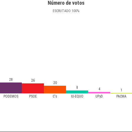
Número de votos
ESCRUTADO
100
%
28
26
20
8
4
1
PODEMOS
PSOE
C's
IU-EQUO
UPyD
PACMA