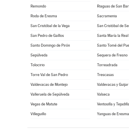
Remondo
Riaguas de San Ba
Roda de Eresma
Sacramenia
San Cristóbal de la Vega
San Cristóbal de Se
San Pedro de Gaíllos
Santa María la Real
Santo Domingo de Pirón
Santo Tomé del Pue
Sepúlveda
Sequera de Fresno
Tolocirio
Torreadrada
Torre Val de San Pedro
Trescasas
Valdevacas de Montejo
Valdevacas y Guijar
Valleruela de Sepúlveda
Valseca
Vegas de Matute
Ventosilla y Tejadill
Villeguillo
Yanguas de Eresm