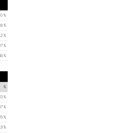
00 %
88 %
12 %
07 %
16 %
%
83 %
07 %
35 %
19 %