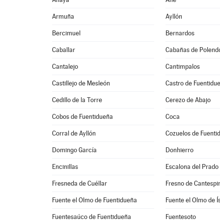
Armuña
Ayllón
Bercimuel
Bernardos
Caballar
Cabañas de Polend
Cantalejo
Cantimpalos
Castillejo de Mesleón
Castro de Fuentidu
Cedillo de la Torre
Cerezo de Abajo
Cobos de Fuentidueña
Coca
Corral de Ayllón
Cozuelos de Fuenti
Domingo García
Donhierro
Encinillas
Escalona del Prado
Fresneda de Cuéllar
Fresno de Cantespi
Fuente el Olmo de Fuentidueña
Fuente el Olmo de Í
Fuentesaúco de Fuentidueña
Fuentesoto