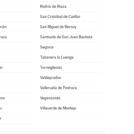
Riofrío de Riaza
San Cristóbal de Cuéllar
rián
San Miguel de Bernuy
raza
Santiuste de San Juan Bautista
Segovia
Tabanera la Luenga
ar
Torreiglesias
Valdeprados
Valleruela de Pedraza
ano
Veganzones
ar
Villaverde de Montejo
r