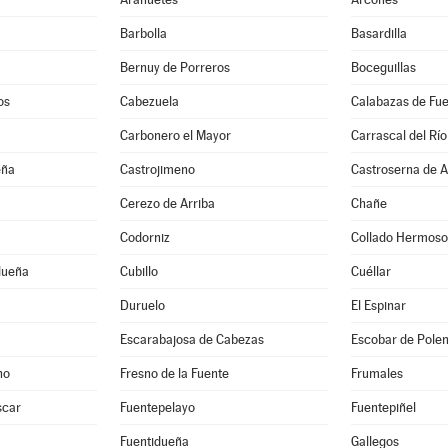
Barbolla
Basardilla
Bernuy de Porreros
Boceguillas
os
Cabezuela
Calabazas de Fu
Carbonero el Mayor
Carrascal del Río
eña
Castrojimeno
Castroserna de A
Cerezo de Arriba
Chañe
Codorniz
Collado Hermoso
dueña
Cubillo
Cuéllar
Duruelo
El Espinar
Escarabajosa de Cabezas
Escobar de Pole
no
Fresno de la Fuente
Frumales
scar
Fuentepelayo
Fuentepiñel
Fuentidueña
Gallegos