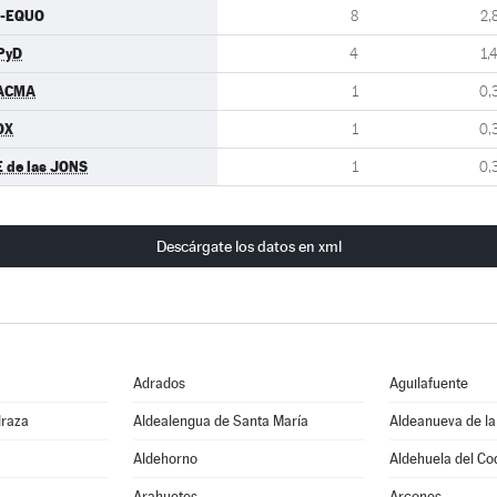
U-EQUO
8
2,
PyD
4
1,
ACMA
1
0,
OX
1
0,
E de las JONS
1
0,
Descárgate los datos en xml
Adrados
Aguilafuente
draza
Aldealengua de Santa María
Aldeanueva de la
Aldehorno
Aldehuela del Co
Arahuetes
Arcones