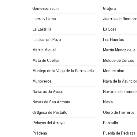
Gomezserracín
Grajera
Ituero y Lama
Juarros de Riomor
La Lastrilla
La Losa
Lastras del Pozo
Los Huertos
Martín Miguel
Martín Muñoz de la
Mata de Cuéllar
Melque de Cercos
Montejo de la Vega de la Serrezuela
Monterrubio
Muñoveros
Nava de la Asunció
Navares de Ayuso
Navares de Enmedi
Navas de San Antonio
Nieva
Ortigosa de Pestaño
Otero de Herreros
Pelayos del Arroyo
Perosillo
Prádena
Puebla de Pedraza