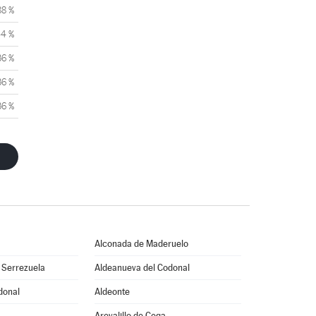
88 %
44 %
36 %
36 %
36 %
Alconada de Maderuelo
 Serrezuela
Aldeanueva del Codonal
donal
Aldeonte
Arevalillo de Cega