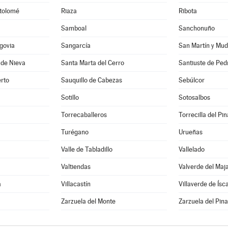
rtolomé
Riaza
Ribota
Samboal
Sanchonuño
govia
Sangarcía
San Martín y Mud
 de Nieva
Santa Marta del Cerro
Santiuste de Ped
rto
Sauquillo de Cabezas
Sebúlcor
Sotillo
Sotosalbos
Torrecaballeros
Torrecilla del Pin
Turégano
Urueñas
Valle de Tabladillo
Vallelado
Valtiendas
Valverde del Maj
a
Villacastín
Villaverde de Ísc
a
Zarzuela del Monte
Zarzuela del Pina