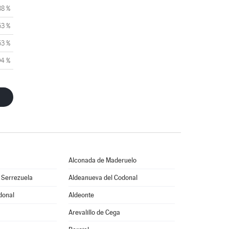
88 %
53 %
53 %
94 %
Alconada de Maderuelo
 Serrezuela
Aldeanueva del Codonal
donal
Aldeonte
Arevalillo de Cega