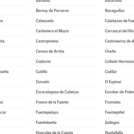
Barbolla
Basardilla
Bernuy de Porreros
Boceguillas
os
Cabezuela
Calabazas de Fu
Carbonero el Mayor
Carrascal del Río
eña
Castrojimeno
Castroserna de A
Cerezo de Arriba
Chañe
Codorniz
Collado Hermoso
dueña
Cubillo
Cuéllar
Duruelo
El Espinar
Escarabajosa de Cabezas
Escobar de Pole
no
Fresno de la Fuente
Frumales
scar
Fuentepelayo
Fuentepiñel
Fuentidueña
Gallegos
Honrubia de la Cuesta
Hontalbilla