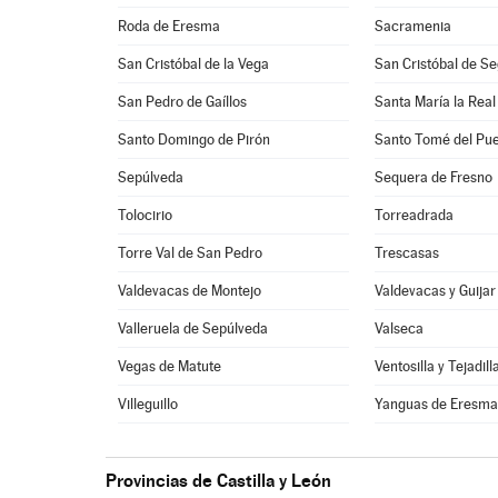
Roda de Eresma
Sacramenia
San Cristóbal de la Vega
San Cristóbal de Se
San Pedro de Gaíllos
Santa María la Real
Santo Domingo de Pirón
Santo Tomé del Pue
Sepúlveda
Sequera de Fresno
Tolocirio
Torreadrada
Torre Val de San Pedro
Trescasas
Valdevacas de Montejo
Valdevacas y Guijar
Valleruela de Sepúlveda
Valseca
Vegas de Matute
Ventosilla y Tejadill
Villeguillo
Yanguas de Eresm
Provincias de Castilla y León