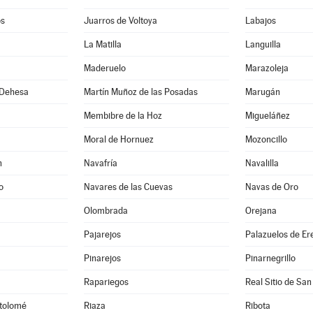
os
Juarros de Voltoya
Labajos
La Matilla
Languilla
Maderuelo
Marazoleja
 Dehesa
Martín Muñoz de las Posadas
Marugán
Membibre de la Hoz
Migueláñez
Moral de Hornuez
Mozoncillo
n
Navafría
Navalilla
o
Navares de las Cuevas
Navas de Oro
Olombrada
Orejana
Pajarejos
Palazuelos de E
Pinarejos
Pinarnegrillo
Rapariegos
Real Sitio de San
rtolomé
Riaza
Ribota