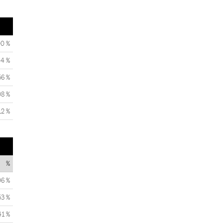
00 %
44 %
56 %
08 %
12 %
%
06 %
53 %
41 %