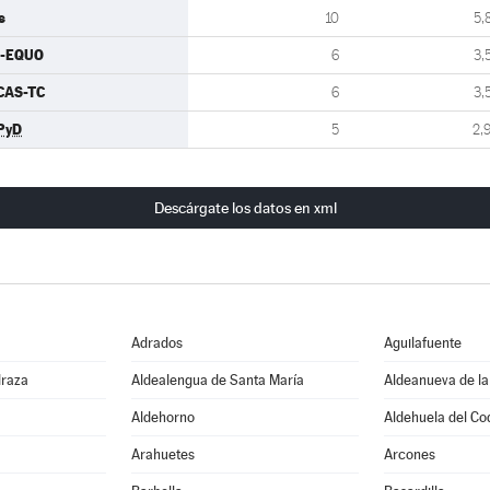
s
10
5,
U-EQUO
6
3,
CAS-TC
6
3,
PyD
5
2,
Descárgate los datos en xml
Adrados
Aguilafuente
draza
Aldealengua de Santa María
Aldeanueva de la
Aldehorno
Aldehuela del Co
Arahuetes
Arcones