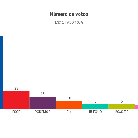
Número de votos
ESCRUTADO
100
%
23
16
10
6
6
PSOE
PODEMOS
C's
IU-EQUO
PCAS-TC