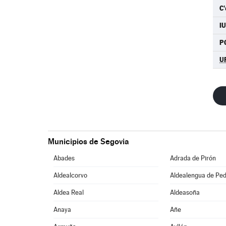
C'
I
P
U
Municipios de Segovia
Abades
Adrada de Pirón
Aldealcorvo
Aldealengua de Pe
Aldea Real
Aldeasoña
Anaya
Añe