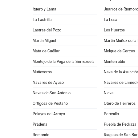
Ituero y Lama
Juarros de Riomor
La Lastrilla
La Losa
Lastras del Pozo
Los Huertos
Martín Miguel
Martín Muñoz de la
Mata de Cuéllar
Melque de Cercos
Montejo de la Vega de la Serrezuela
Monterrubio
Muñoveros
Nava de la Asunció
Navares de Ayuso
Navares de Enmedi
Navas de San Antonio
Nieva
Ortigosa de Pestaño
Otero de Herreros
Pelayos del Arroyo
Perosillo
Prádena
Puebla de Pedraza
Remondo
Riaguas de San Ba