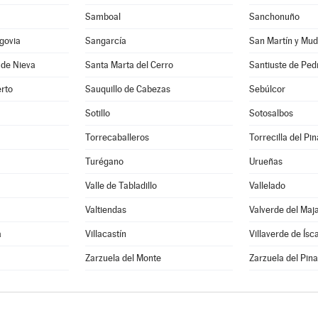
Samboal
Sanchonuño
govia
Sangarcía
San Martín y Mud
 de Nieva
Santa Marta del Cerro
Santiuste de Ped
rto
Sauquillo de Cabezas
Sebúlcor
Sotillo
Sotosalbos
Torrecaballeros
Torrecilla del Pin
Turégano
Urueñas
Valle de Tabladillo
Vallelado
Valtiendas
Valverde del Maj
a
Villacastín
Villaverde de Ísc
a
Zarzuela del Monte
Zarzuela del Pina