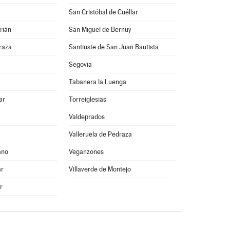
San Cristóbal de Cuéllar
rián
San Miguel de Bernuy
raza
Santiuste de San Juan Bautista
Segovia
Tabanera la Luenga
ar
Torreiglesias
Valdeprados
Valleruela de Pedraza
ano
Veganzones
ar
Villaverde de Montejo
r