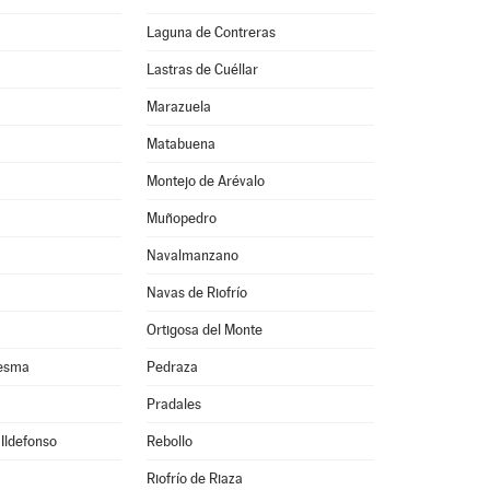
Laguna de Contreras
Lastras de Cuéllar
Marazuela
Matabuena
Montejo de Arévalo
Muñopedro
Navalmanzano
Navas de Riofrío
Ortigosa del Monte
resma
Pedraza
Pradales
 Ildefonso
Rebollo
Riofrío de Riaza