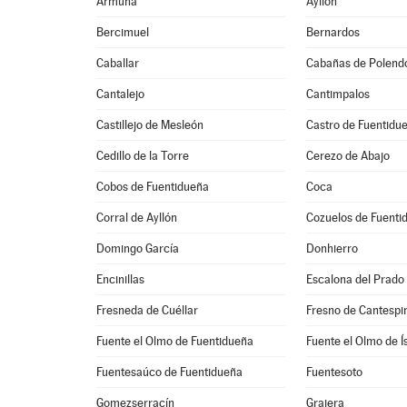
Armuña
Ayllón
Bercimuel
Bernardos
Caballar
Cabañas de Polend
Cantalejo
Cantimpalos
Castillejo de Mesleón
Castro de Fuentidu
Cedillo de la Torre
Cerezo de Abajo
Cobos de Fuentidueña
Coca
Corral de Ayllón
Cozuelos de Fuenti
Domingo García
Donhierro
Encinillas
Escalona del Prado
Fresneda de Cuéllar
Fresno de Cantespi
Fuente el Olmo de Fuentidueña
Fuente el Olmo de Í
Fuentesaúco de Fuentidueña
Fuentesoto
Gomezserracín
Grajera