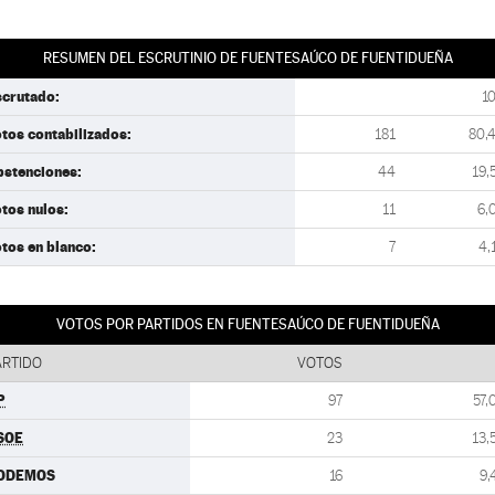
RESUMEN DEL ESCRUTINIO DE FUENTESAÚCO DE FUENTIDUEÑA
scrutado:
1
tos contabilizados:
181
80,
bstenciones:
44
19,
tos nulos:
11
6,
tos en blanco:
7
4,
VOTOS POR PARTIDOS EN FUENTESAÚCO DE FUENTIDUEÑA
ARTIDO
VOTOS
P
97
57,
SOE
23
13,
ODEMOS
16
9,