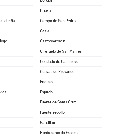
Bercial
Brieva
entidueña
Campo de San Pedro
Casla
bajo
Castroserracín
Cilleruelo de San Mamés
Condado de Castilnovo
Cuevas de Provanco
Encinas
ndos
Espirdo
Fuente de Santa Cruz
Fuenterrebollo
Garcillán
Hontanares de Eresma