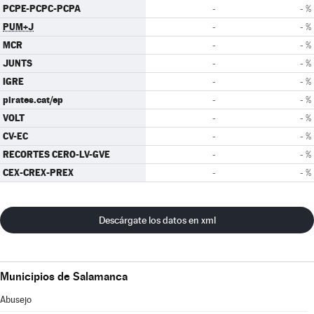
PCPE-PCPC-PCPA
-
- %
PUM+J
-
- %
MCR
-
- %
JUNTS
-
- %
IGRE
-
- %
pirates.cat/ep
-
- %
VOLT
-
- %
CV-EC
-
- %
RECORTES CERO-LV-GVE
-
- %
CEX-CREX-PREX
-
- %
Descárgate los datos en xml
Municipios de Salamanca
Abusejo