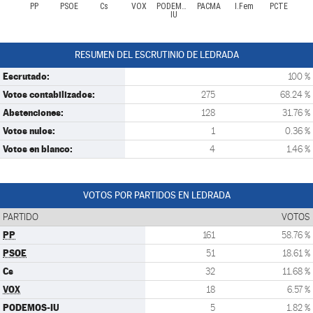
PP
PSOE
Cs
VOX
PODEMOS-
PACMA
I.Fem
PCTE
IU
RESUMEN DEL ESCRUTINIO DE LEDRADA
Escrutado:
100 %
Votos contabilizados:
275
68.24 %
Abstenciones:
128
31.76 %
Votos nulos:
1
0.36 %
Votos en blanco:
4
1.46 %
VOTOS POR PARTIDOS EN LEDRADA
PARTIDO
VOTOS
PP
161
58.76 %
PSOE
51
18.61 %
Cs
32
11.68 %
VOX
18
6.57 %
PODEMOS-IU
5
1.82 %