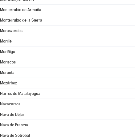
Monterrubio de Armuña
Monterrubio de la Sierra
Morasverdes
Morille
Moríñigo
Moriscos
Moronta
Mozárbez
Narros de Matalayegua
Navacarros
Nava de Béjar
Nava de Francia
Nava de Sotrobal