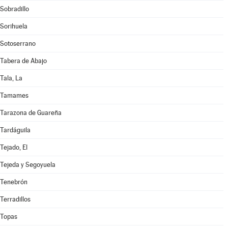
Sobradillo
Sorihuela
Sotoserrano
Tabera de Abajo
Tala, La
Tamames
Tarazona de Guareña
Tardáguila
Tejado, El
Tejeda y Segoyuela
Tenebrón
Terradillos
Topas