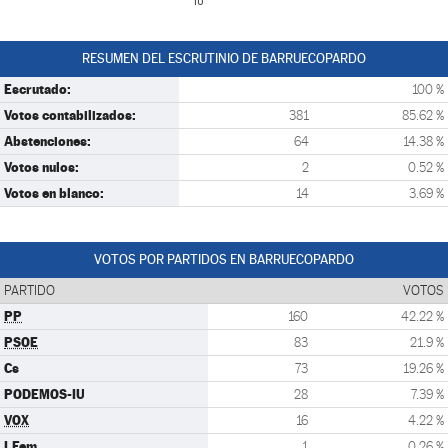
IU
RESUMEN DEL ESCRUTINIO DE BARRUECOPARDO
Escrutado:
100 %
Votos contabilizados:
381
85.62 %
Abstenciones:
64
14.38 %
Votos nulos:
2
0.52 %
Votos en blanco:
14
3.69 %
VOTOS POR PARTIDOS EN BARRUECOPARDO
PARTIDO
VOTOS
PP
160
42.22 %
PSOE
83
21.9 %
Cs
73
19.26 %
PODEMOS-IU
28
7.39 %
VOX
16
4.22 %
I.Fem
1
0.26 %