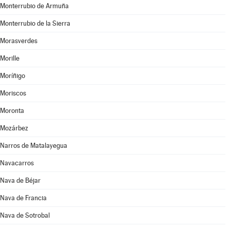
Monterrubio de Armuña
Monterrubio de la Sierra
Morasverdes
Morille
Moríñigo
Moriscos
Moronta
Mozárbez
Narros de Matalayegua
Navacarros
Nava de Béjar
Nava de Francia
Nava de Sotrobal