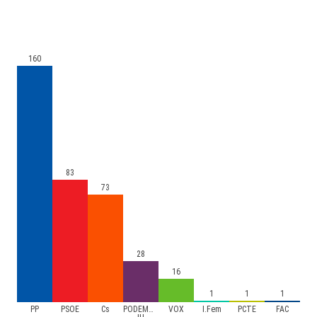
160
83
73
28
16
1
1
1
PP
PSOE
Cs
PODEMOS-
VOX
I.Fem
PCTE
FAC