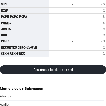
MIEL
-
- %
IZQP
-
- %
PCPE-PCPC-PCPA
-
- %
PUM+J
-
- %
JUNTS
-
- %
IGRE
-
- %
CV-EC
-
- %
RECORTES CERO-LV-GVE
-
- %
CEX-CREX-PREX
-
- %
Descárgate los datos en xml
Municipios de Salamanca
Abusejo
Agallas