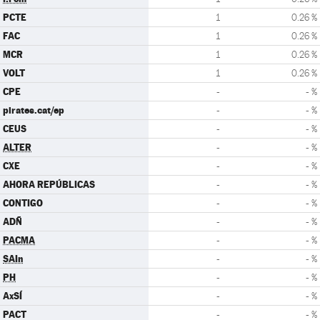
PCTE
1
0.26 %
FAC
1
0.26 %
MCR
1
0.26 %
VOLT
1
0.26 %
CPE
-
- %
pirates.cat/ep
-
- %
CEUS
-
- %
ALTER
-
- %
CXE
-
- %
AHORA REPÚBLICAS
-
- %
CONTIGO
-
- %
ADÑ
-
- %
PACMA
-
- %
SAIn
-
- %
PH
-
- %
AxSÍ
-
- %
PACT
-
- %