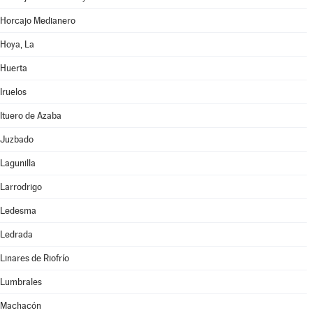
Horcajo Medianero
Hoya, La
Huerta
Iruelos
Ituero de Azaba
Juzbado
Lagunilla
Larrodrigo
Ledesma
Ledrada
Linares de Riofrío
Lumbrales
Machacón