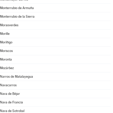
Monterrubio de Armuña
Monterrubio de la Sierra
Morasverdes
Morille
Moríñigo
Moriscos
Moronta
Mozárbez
Narros de Matalayegua
Navacarros
Nava de Béjar
Nava de Francia
Nava de Sotrobal