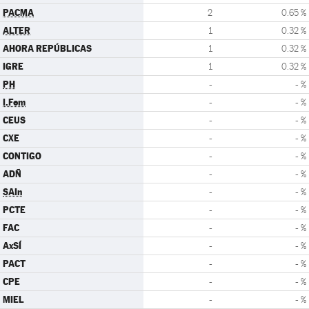
PACMA
2
0.65 %
ALTER
1
0.32 %
AHORA REPÚBLICAS
1
0.32 %
IGRE
1
0.32 %
PH
-
- %
I.Fem
-
- %
CEUS
-
- %
CXE
-
- %
CONTIGO
-
- %
ADÑ
-
- %
SAIn
-
- %
PCTE
-
- %
FAC
-
- %
AxSÍ
-
- %
PACT
-
- %
CPE
-
- %
MIEL
-
- %