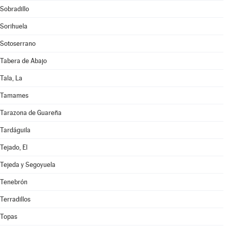
Sobradillo
Sorihuela
Sotoserrano
Tabera de Abajo
Tala, La
Tamames
Tarazona de Guareña
Tardáguila
Tejado, El
Tejeda y Segoyuela
Tenebrón
Terradillos
Topas