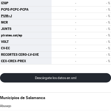
IZQP
-
- %
PCPE-PCPC-PCPA
-
- %
PUM+J
-
- %
MCR
-
- %
JUNTS
-
- %
pirates.cat/ep
-
- %
VOLT
-
- %
CV-EC
-
- %
RECORTES CERO-LV-GVE
-
- %
CEX-CREX-PREX
-
- %
Descárgate los datos en xml
Municipios de Salamanca
Abusejo