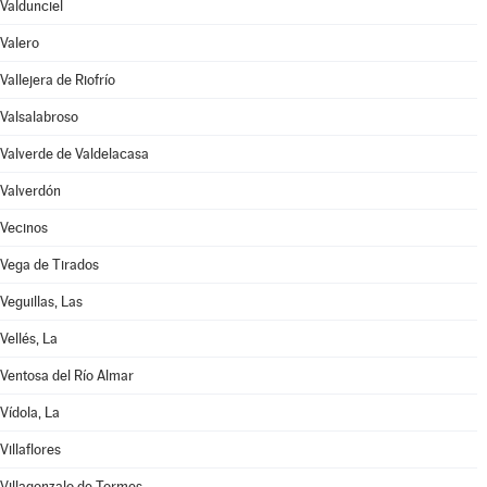
Valdunciel
Valero
Vallejera de Riofrío
Valsalabroso
Valverde de Valdelacasa
Valverdón
Vecinos
Vega de Tirados
Veguillas, Las
Vellés, La
Ventosa del Río Almar
Vídola, La
Villaflores
Villagonzalo de Tormes