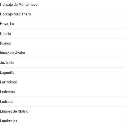
Horcajo de Montemayor
Horcajo Medianero
Hoya, La
Huerta
Iruelos
Ituero de Azaba
Juzbado
Lagunilla
Larrodrigo
Ledesma
Ledrada
Linares de Riofrío
Lumbrales