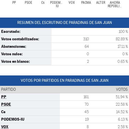
PP
PSOE
Cs
PODEMOS-
VOX
PACMA
ALTER
AHORA
IU
REPÚBLICAS
RESUMEN DEL ESCRUTINIO DE PARADINAS DE SAN JUAN
Escrutado:
100 %
Votos contabilizados:
310
82.89 %
Abstenciones:
64
17.11 %
Votos nulos:
0
0 %
Votos en blanco:
2
0.65 %
VOTOS POR PARTIDOS EN PARADINAS DE SAN JUAN
PARTIDO
VOTOS
PP
161
51.94 %
PSOE
70
22.58 %
Cs
45
14.52 %
PODEMOS-IU
19
6.13 %
VOX
8
2.58 %