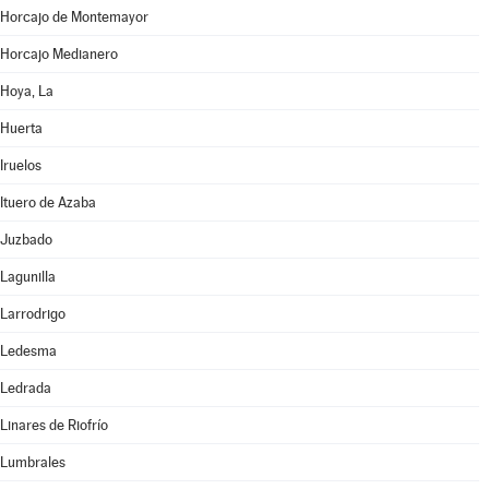
Horcajo de Montemayor
Horcajo Medianero
Hoya, La
Huerta
Iruelos
Ituero de Azaba
Juzbado
Lagunilla
Larrodrigo
Ledesma
Ledrada
Linares de Riofrío
Lumbrales