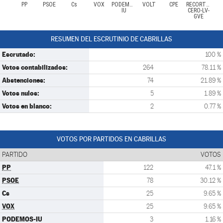
PP
PSOE
Cs
VOX
PODEMOS-
VOLT
CPE
RECORTES
IU
CERO-LV-
GVE
RESUMEN DEL ESCRUTINIO DE CABRILLAS
Escrutado:
100 %
Votos contabilizados:
264
78.11 %
Abstenciones:
74
21.89 %
Votos nulos:
5
1.89 %
Votos en blanco:
2
0.77 %
VOTOS POR PARTIDOS EN CABRILLAS
PARTIDO
VOTOS
PP
122
47.1 %
PSOE
78
30.12 %
Cs
25
9.65 %
VOX
25
9.65 %
PODEMOS-IU
3
1.16 %