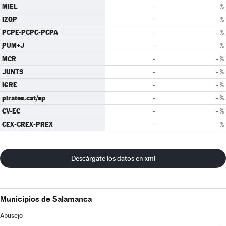
MIEL
-
- %
IZQP
-
- %
PCPE-PCPC-PCPA
-
- %
PUM+J
-
- %
MCR
-
- %
JUNTS
-
- %
IGRE
-
- %
pirates.cat/ep
-
- %
CV-EC
-
- %
CEX-CREX-PREX
-
- %
Descárgate los datos en xml
Municipios de Salamanca
Abusejo