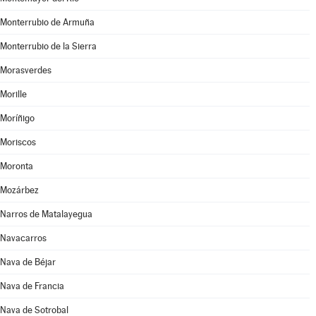
Monterrubio de Armuña
Monterrubio de la Sierra
Morasverdes
Morille
Moríñigo
Moriscos
Moronta
Mozárbez
Narros de Matalayegua
Navacarros
Nava de Béjar
Nava de Francia
Nava de Sotrobal