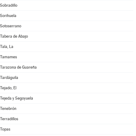
Sobradillo
Sorihuela
Sotoserrano
Tabera de Abajo
Tala, La
Tamames
Tarazona de Guareña
Tardáguila
Tejado, El
Tejeda y Segoyuela
Tenebrón
Terradillos
Topas