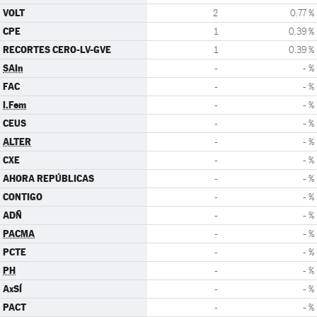
VOLT
2
0.77 %
CPE
1
0.39 %
RECORTES CERO-LV-GVE
1
0.39 %
SAIn
-
- %
FAC
-
- %
I.Fem
-
- %
CEUS
-
- %
ALTER
-
- %
CXE
-
- %
AHORA REPÚBLICAS
-
- %
CONTIGO
-
- %
ADÑ
-
- %
PACMA
-
- %
PCTE
-
- %
PH
-
- %
AxSÍ
-
- %
PACT
-
- %