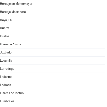
Horcajo de Montemayor
Horcajo Medianero
Hoya, La
Huerta
Iruelos
Ituero de Azaba
Juzbado
Lagunilla
Larrodrigo
Ledesma
Ledrada
Linares de Riofrío
Lumbrales