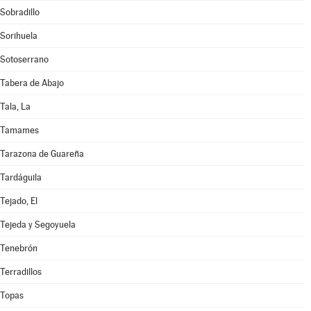
Sobradillo
Sorihuela
Sotoserrano
Tabera de Abajo
Tala, La
Tamames
Tarazona de Guareña
Tardáguila
Tejado, El
Tejeda y Segoyuela
Tenebrón
Terradillos
Topas