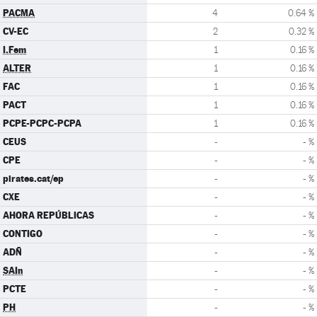
PACMA
4
0.64 %
CV-EC
2
0.32 %
I.Fem
1
0.16 %
ALTER
1
0.16 %
FAC
1
0.16 %
PACT
1
0.16 %
PCPE-PCPC-PCPA
1
0.16 %
CEUS
-
- %
CPE
-
- %
pirates.cat/ep
-
- %
CXE
-
- %
AHORA REPÚBLICAS
-
- %
CONTIGO
-
- %
ADÑ
-
- %
SAIn
-
- %
PCTE
-
- %
PH
-
- %