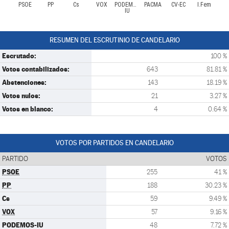
PSOE
PP
Cs
VOX
PODEMOS-
PACMA
CV-EC
I.Fem
IU
RESUMEN DEL ESCRUTINIO DE CANDELARIO
Escrutado:
100 %
Votos contabilizados:
643
81.81 %
Abstenciones:
143
18.19 %
Votos nulos:
21
3.27 %
Votos en blanco:
4
0.64 %
VOTOS POR PARTIDOS EN CANDELARIO
PARTIDO
VOTOS
PSOE
255
41 %
PP
188
30.23 %
Cs
59
9.49 %
VOX
57
9.16 %
PODEMOS-IU
48
7.72 %