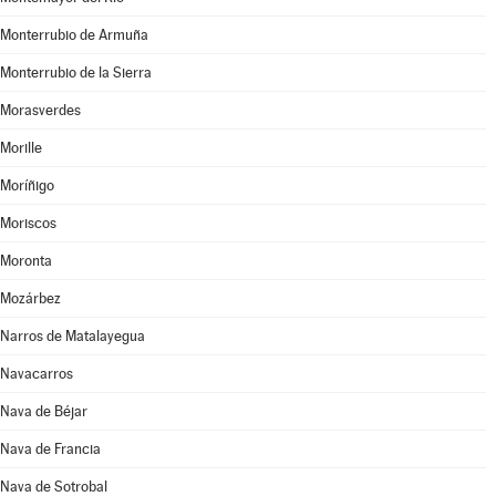
Monterrubio de Armuña
Monterrubio de la Sierra
Morasverdes
Morille
Moríñigo
Moriscos
Moronta
Mozárbez
Narros de Matalayegua
Navacarros
Nava de Béjar
Nava de Francia
Nava de Sotrobal