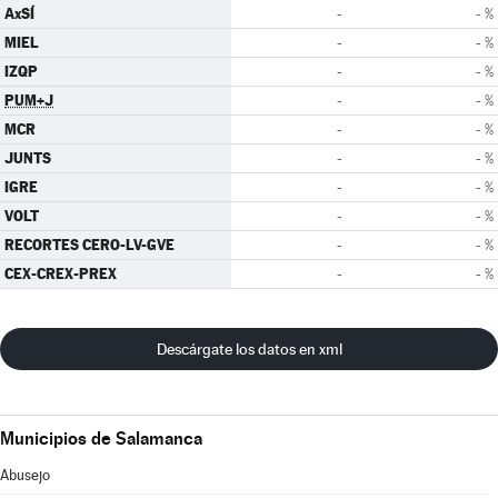
AxSÍ
-
- %
MIEL
-
- %
IZQP
-
- %
PUM+J
-
- %
MCR
-
- %
JUNTS
-
- %
IGRE
-
- %
VOLT
-
- %
RECORTES CERO-LV-GVE
-
- %
CEX-CREX-PREX
-
- %
Descárgate los datos en xml
Municipios de Salamanca
Abusejo