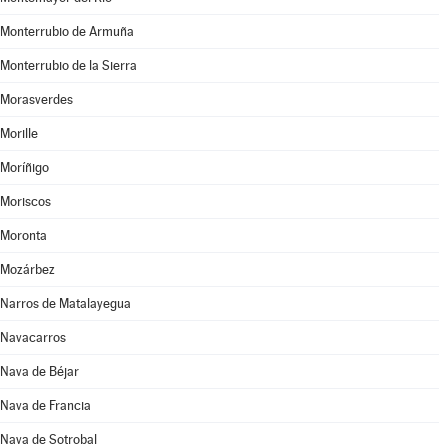
Monterrubio de Armuña
Monterrubio de la Sierra
Morasverdes
Morille
Moríñigo
Moriscos
Moronta
Mozárbez
Narros de Matalayegua
Navacarros
Nava de Béjar
Nava de Francia
Nava de Sotrobal