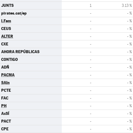
JUNTS
1
3.13 %
pirates.cat/ep
-
- %
I.Fem
-
- %
CEUS
-
- %
ALTER
-
- %
CXE
-
- %
AHORA REPÚBLICAS
-
- %
CONTIGO
-
- %
ADÑ
-
- %
PACMA
-
- %
SAIn
-
- %
PCTE
-
- %
FAC
-
- %
PH
-
- %
AxSÍ
-
- %
PACT
-
- %
CPE
-
- %