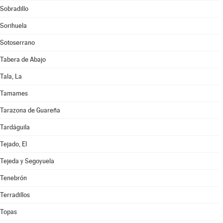
Sobradillo
Sorihuela
Sotoserrano
Tabera de Abajo
Tala, La
Tamames
Tarazona de Guareña
Tardáguila
Tejado, El
Tejeda y Segoyuela
Tenebrón
Terradillos
Topas