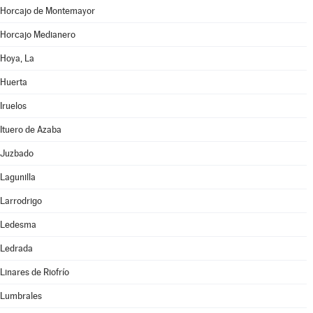
Horcajo de Montemayor
Horcajo Medianero
Hoya, La
Huerta
Iruelos
Ituero de Azaba
Juzbado
Lagunilla
Larrodrigo
Ledesma
Ledrada
Linares de Riofrío
Lumbrales