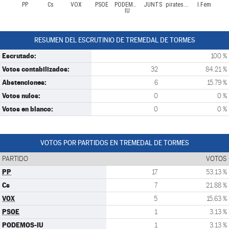
PP
Cs
VOX
PSOE
PODEMOS-
JUNTS
pirates.cat/ep
I.Fem
IU
RESUMEN DEL ESCRUTINIO DE TREMEDAL DE TORMES
Escrutado:
100 %
Votos contabilizados:
32
84.21 %
Abstenciones:
6
15.79 %
Votos nulos:
0
0 %
Votos en blanco:
0
0 %
VOTOS POR PARTIDOS EN TREMEDAL DE TORMES
PARTIDO
VOTOS
PP
17
53.13 %
Cs
7
21.88 %
VOX
5
15.63 %
PSOE
1
3.13 %
PODEMOS-IU
1
3.13 %