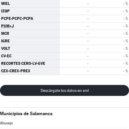
MIEL
-
- %
IZQP
-
- %
PCPE-PCPC-PCPA
-
- %
PUM+J
-
- %
MCR
-
- %
IGRE
-
- %
VOLT
-
- %
CV-EC
-
- %
RECORTES CERO-LV-GVE
-
- %
CEX-CREX-PREX
-
- %
Descárgate los datos en xml
Municipios de Salamanca
Abusejo