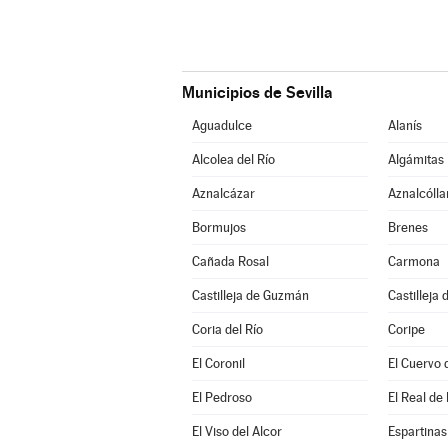
Municipios de Sevilla
Aguadulce
Alanís
Alcolea del Río
Algámitas
Aznalcázar
Aznalcólla
Bormujos
Brenes
Cañada Rosal
Carmona
Castilleja de Guzmán
Castilleja 
Coria del Río
Coripe
El Coronil
El Cuervo 
El Pedroso
El Real de 
El Viso del Alcor
Espartinas