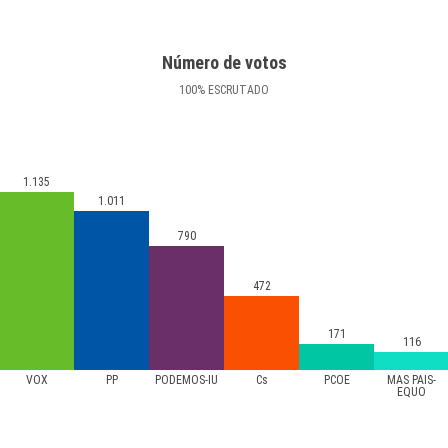
Número de votos
100
%
ESCRUTADO
1.135
1.011
790
472
171
116
VOX
PP
PODEMOS-IU
Cs
PCOE
MÁS PAÍS-
EQUO