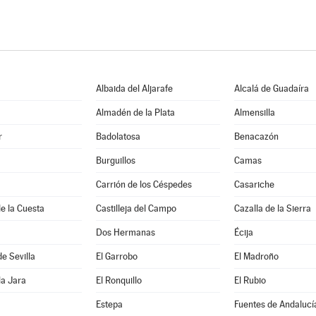
Albaida del Aljarafe
Alcalá de Guadaíra
Almadén de la Plata
Almensilla
r
Badolatosa
Benacazón
Burguillos
Camas
Carrión de los Céspedes
Casariche
de la Cuesta
Castilleja del Campo
Cazalla de la Sierra
Dos Hermanas
Écija
de Sevilla
El Garrobo
El Madroño
la Jara
El Ronquillo
El Rubio
Estepa
Fuentes de Andalucí