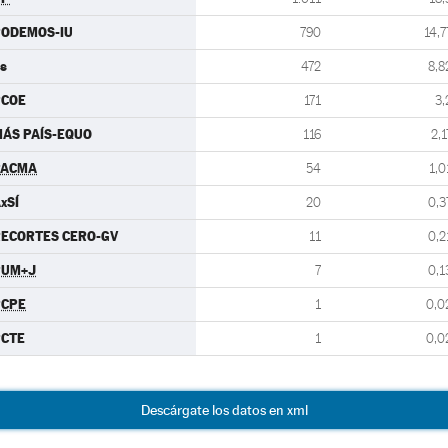
PODEMOS-IU
790
14,7
s
472
8,8
PCOE
171
3,
ÁS PAÍS-EQUO
116
2,1
PACMA
54
1,0
xSÍ
20
0,3
ECORTES CERO-GV
11
0,2
PUM+J
7
0,1
PCPE
1
0,0
PCTE
1
0,0
Descárgate los datos en xml