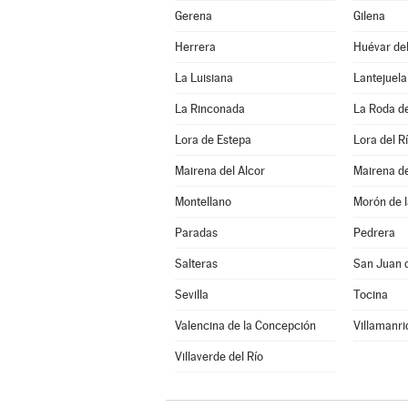
Gerena
Gilena
Herrera
Huévar del
La Luisiana
Lantejuela
La Rinconada
La Roda d
Lora de Estepa
Lora del R
Mairena del Alcor
Mairena de
Montellano
Morón de l
Paradas
Pedrera
Salteras
San Juan 
Sevilla
Tocina
Valencina de la Concepción
Villamanri
Villaverde del Río