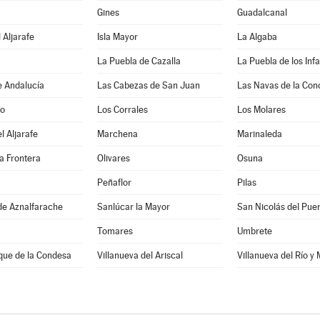
Gines
Guadalcanal
 Aljarafe
Isla Mayor
La Algaba
La Puebla de Cazalla
La Puebla de los Inf
e Andalucía
Las Cabezas de San Juan
Las Navas de la Con
ío
Los Corrales
Los Molares
l Aljarafe
Marchena
Marinaleda
a Frontera
Olivares
Osuna
Peñaflor
Pilas
de Aznalfarache
Sanlúcar la Mayor
San Nicolás del Pue
Tomares
Umbrete
que de la Condesa
Villanueva del Ariscal
Villanueva del Río y