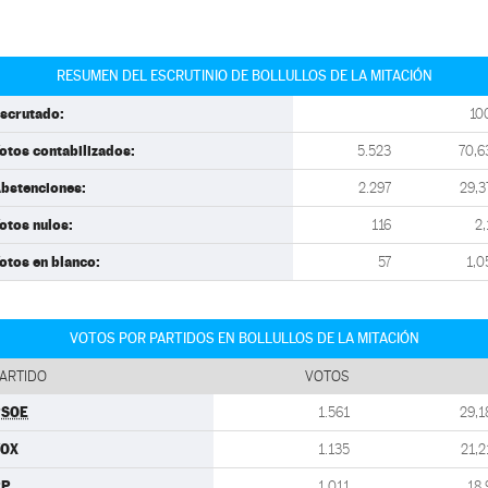
RESUMEN DEL ESCRUTINIO DE BOLLULLOS DE LA MITACIÓN
scrutado:
10
otos contabilizados:
5.523
70,6
bstenciones:
2.297
29,3
otos nulos:
116
2,
otos en blanco:
57
1,0
VOTOS POR PARTIDOS EN BOLLULLOS DE LA MITACIÓN
ARTIDO
VOTOS
PSOE
1.561
29,1
VOX
1.135
21,2
PP
1.011
18,