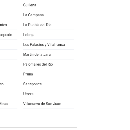
Guillena
La Campana
antes
La Puebla del Río
cepción
Lebrija
Los Palacios y Villafranca
Martín de la Jara
Palomares del Río
Pruna
rto
Santiponce
Utrera
 Minas
Villanueva de San Juan