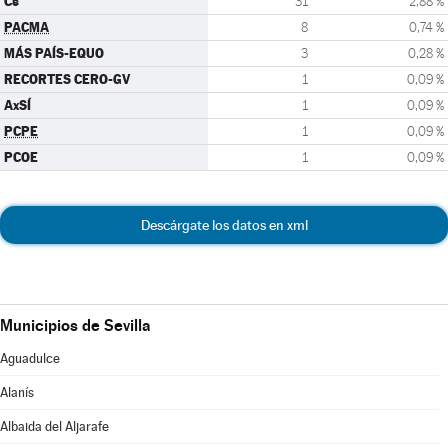
Cs
31
2,88 %
PACMA
8
0,74 %
MÁS PAÍS-EQUO
3
0,28 %
RECORTES CERO-GV
1
0,09 %
AxSÍ
1
0,09 %
PCPE
1
0,09 %
PCOE
1
0,09 %
Descárgate los datos en xml
Municipios de Sevilla
Aguadulce
Alanís
Albaida del Aljarafe