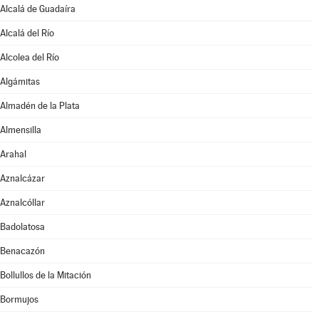
Alcalá de Guadaíra
Alcalá del Río
Alcolea del Río
Algámitas
Almadén de la Plata
Almensilla
Arahal
Aznalcázar
Aznalcóllar
Badolatosa
Benacazón
Bollullos de la Mitación
Bormujos