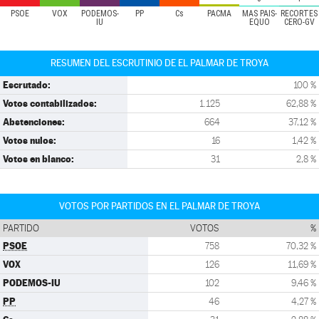
PSOE
VOX
PODEMOS-
PP
Cs
PACMA
MÁS PAÍS-
RECORTES
IU
EQUO
CERO-GV
RESUMEN DEL ESCRUTINIO DE EL PALMAR DE TROYA
Escrutado:
100 %
Votos contabilizados:
1.125
62,88 %
Abstenciones:
664
37,12 %
Votos nulos:
16
1,42 %
Votos en blanco:
31
2,8 %
VOTOS POR PARTIDOS EN EL PALMAR DE TROYA
PARTIDO
VOTOS
%
PSOE
758
70,32 %
VOX
126
11,69 %
PODEMOS-IU
102
9,46 %
PP
46
4,27 %