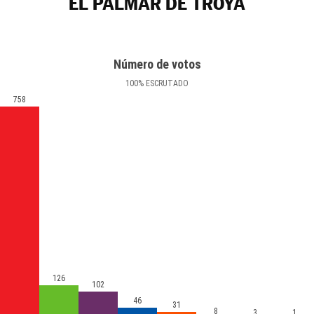
EL PALMAR DE TROYA
Número de votos
100
%
ESCRUTADO
758
126
102
46
31
8
3
1