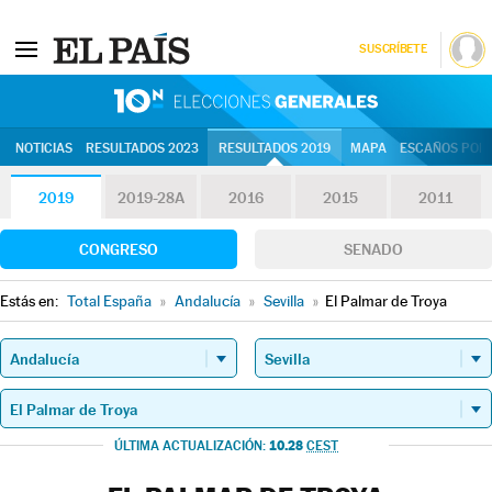
SUSCRÍBETE
10N | Eleccion
NOTICIAS
RESULTADOS 2023
RESULTADOS 2019
MAPA
ESCAÑOS POR 
2019
2019-28A
2016
2015
2011
CONGRESO
SENADO
Estás en:
Total España
»
Andalucía
»
Sevilla
»
El Palmar de Troya
10.28
ÚLTIMA ACTUALIZACIÓN:
CEST