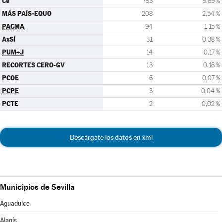
Cs
793
9,69 %
MÁS PAÍS-EQUO
208
2,54 %
PACMA
94
1,15 %
AxSÍ
31
0,38 %
PUM+J
14
0,17 %
RECORTES CERO-GV
13
0,16 %
PCOE
6
0,07 %
PCPE
3
0,04 %
PCTE
2
0,02 %
Descárgate los datos en xml
Municipios de Sevilla
Aguadulce
Alanís