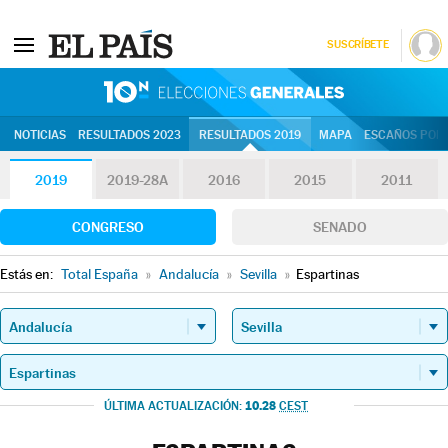
SUSCRÍBETE
10N | Eleccion
NOTICIAS
RESULTADOS 2023
RESULTADOS 2019
MAPA
ESCAÑOS POR 
2019
2019-28A
2016
2015
2011
CONGRESO
SENADO
Estás en:
Total España
»
Andalucía
»
Sevilla
»
Espartinas
10.28
ÚLTIMA ACTUALIZACIÓN:
CEST