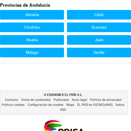
Provincias de Andalucía
Almería
Cádiz
Córdoba
Granada
Huelva
Jaén
Málaga
Sevilla
EDICIONES EL PAÍS S.L.
©
Contacto
Venta de contenidos
Publicidad
Aviso legal
Política de privacidad
Política cookies
Configuración de cookies
Mapa
EL PAÍS en KIOSKOyMÁS
Índice
RSS