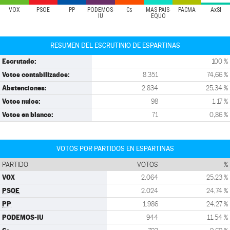
VOX
PSOE
PP
PODEMOS-
Cs
MÁS PAÍS-
PACMA
AxSÍ
IU
EQUO
RESUMEN DEL ESCRUTINIO DE ESPARTINAS
Escrutado:
100 %
Votos contabilizados:
8.351
74,66 %
Abstenciones:
2.834
25,34 %
Votos nulos:
98
1,17 %
Votos en blanco:
71
0,86 %
VOTOS POR PARTIDOS EN ESPARTINAS
PARTIDO
VOTOS
%
VOX
2.064
25,23 %
PSOE
2.024
24,74 %
PP
1.986
24,27 %
PODEMOS-IU
944
11,54 %