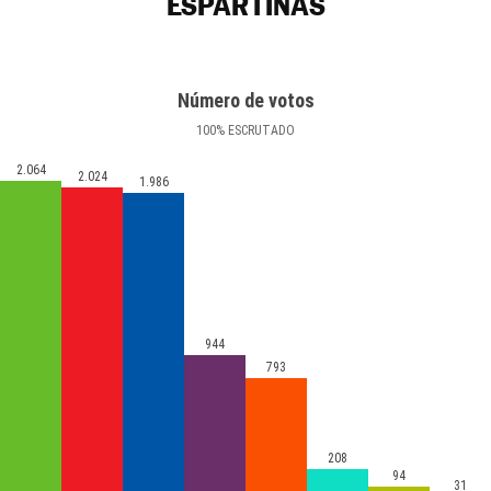
ESPARTINAS
Número de votos
100
%
ESCRUTADO
2.064
2.024
1.986
944
793
208
94
31