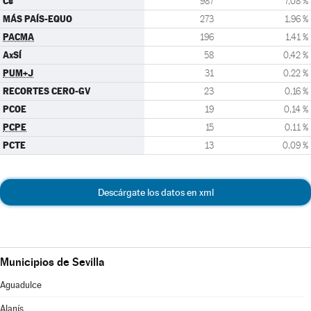
Cs
987
7,08 %
MÁS PAÍS-EQUO
273
1,96 %
PACMA
196
1,41 %
AxSÍ
58
0,42 %
PUM+J
31
0,22 %
RECORTES CERO-GV
23
0,16 %
PCOE
19
0,14 %
PCPE
15
0,11 %
PCTE
13
0,09 %
Descárgate los datos en xml
Municipios de Sevilla
Aguadulce
Alanís