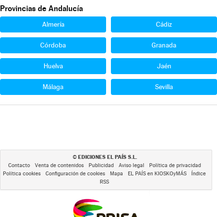
Provincias de Andalucía
Almería
Cádiz
Córdoba
Granada
Huelva
Jaén
Málaga
Sevilla
EDICIONES EL PAÍS S.L.
©
Contacto
Venta de contenidos
Publicidad
Aviso legal
Política de privacidad
Política cookies
Configuración de cookies
Mapa
EL PAÍS en KIOSKOyMÁS
Índice
RSS