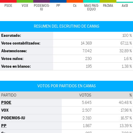
PSOE
VOX
PODEMOS-
PP
Cs
MÁS PAÍS-
PACMA
AxSÍ
IU
EQUO
RESUMEN DEL ESCRUTINIO DE CAMAS
Escrutado:
100 %
Votos contabilizados:
14.369
67,11 %
Abstenciones:
7.042
32,89 %
Votos nulos:
230
1,6 %
Votos en blanco:
195
1,38 %
VOTOS POR PARTIDOS EN CAMAS
PARTIDO
VOTOS
%
PSOE
5.645
40,48 %
VOX
2.507
17,98 %
PODEMOS-IU
2.310
16,57 %
PP
1.867
13,39 %