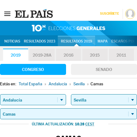
SUSCRÍBETE
10N | Eleccion
NOTICIAS
RESULTADOS 2023
RESULTADOS 2019
MAPA
ESCAÑOS POR 
2019
2019-28A
2016
2015
2011
CONGRESO
SENADO
Estás en:
Total España
»
Andalucía
»
Sevilla
»
Camas
10.28
ÚLTIMA ACTUALIZACIÓN:
CEST