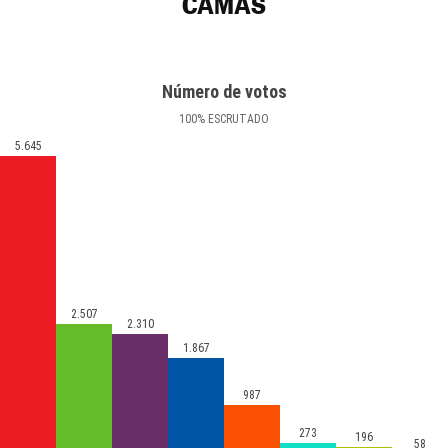
CAMAS
Número de votos
100
%
ESCRUTADO
5.645
2.507
2.310
1.867
987
273
196
58