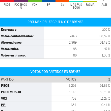
PSOE
PODEMOS-
VOX
PP
Cs
MÁS PAÍS-
PACMA
AxSÍ
IU
EQUO
RESUMEN DEL ESCRUTINIO DE BRENES
Escrutado:
100 %
Votos contabilizados:
6.463
68,52 %
Abstenciones:
2.969
31,48 %
Votos nulos:
95
1,47 %
Votos en blanco:
86
1,35 %
VOTOS POR PARTIDOS EN BRENES
PARTIDO
VOTOS
%
PSOE
3.258
51,86 %
PODEMOS-IU
1.143
18,19 %
VOX
708
11,27 %
PP
654
10,41 %