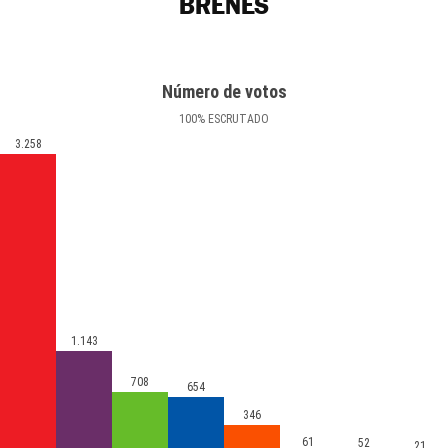
BRENES
Número de votos
100
%
ESCRUTADO
3.258
1.143
708
654
346
61
52
21