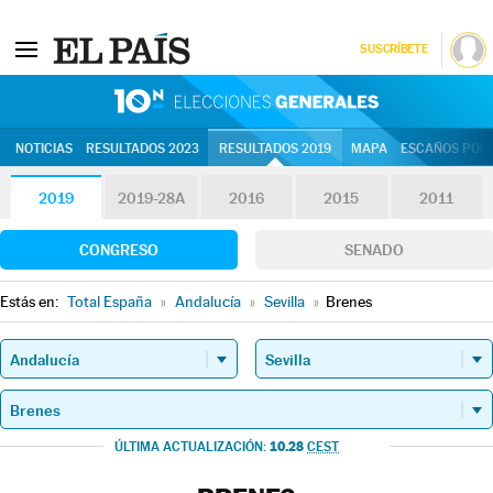
SUSCRÍBETE
10N | Eleccion
NOTICIAS
RESULTADOS 2023
RESULTADOS 2019
MAPA
ESCAÑOS POR 
2019
2019-28A
2016
2015
2011
CONGRESO
SENADO
Estás en:
Total España
»
Andalucía
»
Sevilla
»
Brenes
10.28
ÚLTIMA ACTUALIZACIÓN:
CEST