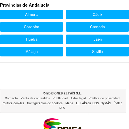
Provincias de Andalucía
Almería
Cádiz
Córdoba
Granada
Huelva
Jaén
Málaga
Sevilla
EDICIONES EL PAÍS S.L.
©
Contacto
Venta de contenidos
Publicidad
Aviso legal
Política de privacidad
Política cookies
Configuración de cookies
Mapa
EL PAÍS en KIOSKOyMÁS
Índice
RSS