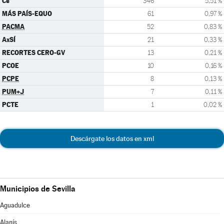
Cs
346
5,51 %
MÁS PAÍS-EQUO
61
0,97 %
PACMA
52
0,83 %
AxSÍ
21
0,33 %
RECORTES CERO-GV
13
0,21 %
PCOE
10
0,16 %
PCPE
8
0,13 %
PUM+J
7
0,11 %
PCTE
1
0,02 %
Descárgate los datos en xml
Municipios de Sevilla
Aguadulce
Alanís