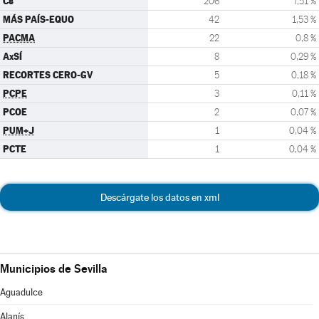
Cs
206
7,51 %
MÁS PAÍS-EQUO
42
1,53 %
PACMA
22
0,8 %
AxSÍ
8
0,29 %
RECORTES CERO-GV
5
0,18 %
PCPE
3
0,11 %
PCOE
2
0,07 %
PUM+J
1
0,04 %
PCTE
1
0,04 %
Descárgate los datos en xml
Municipios de Sevilla
Aguadulce
Alanís