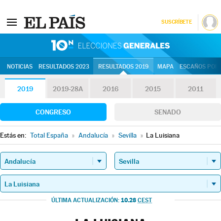
SUSCRÍBETE
10N | Eleccion
NOTICIAS
RESULTADOS 2023
RESULTADOS 2019
MAPA
ESCAÑOS POR 
2019
2019-28A
2016
2015
2011
CONGRESO
SENADO
Estás en:
Total España
»
Andalucía
»
Sevilla
»
La Luisiana
10.28
ÚLTIMA ACTUALIZACIÓN:
CEST