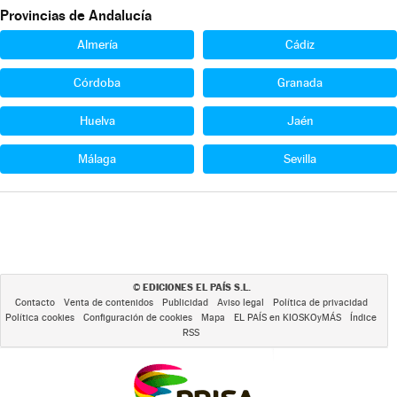
Provincias de Andalucía
Almería
Cádiz
Córdoba
Granada
Huelva
Jaén
Málaga
Sevilla
EDICIONES EL PAÍS S.L.
©
Contacto
Venta de contenidos
Publicidad
Aviso legal
Política de privacidad
Política cookies
Configuración de cookies
Mapa
EL PAÍS en KIOSKOyMÁS
Índice
RSS