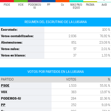
PSOE
VOX
PODEMOS-
PP
Cs
MÁS PAÍS-
PACMA
AxSÍ
IU
EQUO
RESUMEN DEL ESCRUTINIO DE LA LUISIANA
Escrutado:
100 %
Votos contabilizados:
2.836
76,92 %
Abstenciones:
851
23,08 %
Votos nulos:
57
2,01 %
Votos en blanco:
37
1,33 %
VOTOS POR PARTIDOS EN LA LUISIANA
PARTIDO
VOTOS
%
PSOE
1.533
55,91 %
VOX
383
13,97 %
PODEMOS-IU
284
10,36 %
PP
252
9,19 %