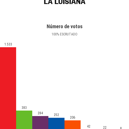
LA LUISIANA
Número de votos
100
%
ESCRUTADO
1.533
383
284
252
206
42
22
8