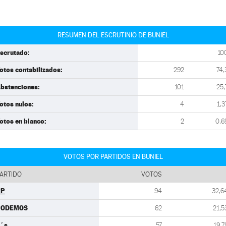
RESUMEN DEL ESCRUTINIO DE BUNIEL
scrutado:
10
otos contabilizados:
292
74,
bstenciones:
101
25,
otos nulos:
4
1,3
otos en blanco:
2
0,6
VOTOS POR PARTIDOS EN BUNIEL
ARTIDO
VOTOS
PP
94
32,6
PODEMOS
62
21,5
´s
57
19,7