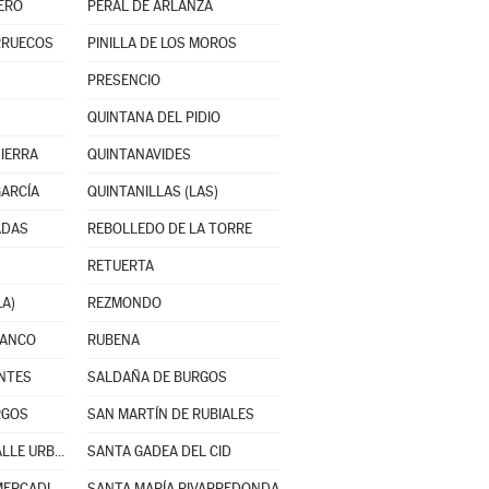
ERO
PERAL DE ARLANZA
ARRUECOS
PINILLA DE LOS MOROS
PRESENCIO
QUINTANA DEL PIDIO
SIERRA
QUINTANAVIDES
GARCÍA
QUINTANILLAS (LAS)
ADAS
REBOLLEDO DE LA TORRE
RETUERTA
LA)
REZMONDO
RANCO
RUBENA
ANTES
SALDAÑA DE BURGOS
RGOS
SAN MARTÍN DE RUBIALES
SANTA CRUZ DEL VALLE URBIÓN
SANTA GADEA DEL CID
SANTA MARÍA DEL MERCADILLO
SANTA MARÍA RIVARREDONDA