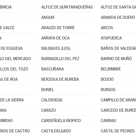
BRICIA
ALFOZ DE QUINTANADUEÑAS
ALFOZ DE SANTA G
ANGUIX
ARANDA DE DUERO
E SALCE
ARAUZO DE TORRE
ARCOS
N
ARRAYA DE OCA
ATAPUERCA
DE ESGUEVA
BALBASES (LOS)
BAÑOS DE VALDEA
LO DEL MERCADO
BARBADILLO DEL PEZ
BARRIO DE MUÑÓ
LLOS DEL TOZO
BASCUÑANA
BELBIMBRE
S DE ROA
BERZOSA DE BUREBA
BOZOÓ
BUNIEL
BURGOS
DE LA SIERRA
CALERUEGA
CAMPILLO DE ARA
ANA
CARAZO
CARCEDO DE BURE
JIMENO
CARDEÑUELA RIOPICO
CARRIAS
NOS DE CASTRO
CASTILDELGADO
CASTIL DE PEONES