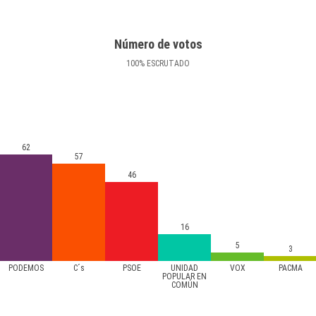
Número de votos
100
%
ESCRUTADO
62
57
46
16
5
3
PODEMOS
C´s
PSOE
UNIDAD
VOX
PACMA
POPULAR EN
COMÚN