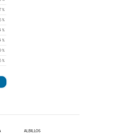
7 %
6 %
4 %
4 %
9 %
5 %
A
ALBILLOS