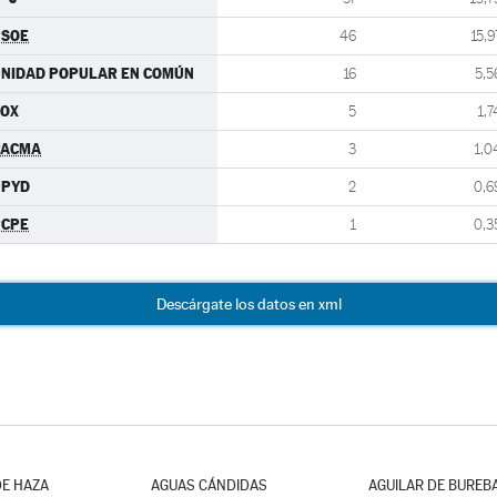
PSOE
46
15,9
NIDAD POPULAR EN COMÚN
16
5,5
VOX
5
1,7
PACMA
3
1,0
UPYD
2
0,6
PCPE
1
0,3
Descárgate los datos en xml
E HAZA
AGUAS CÁNDIDAS
AGUILAR DE BUREB