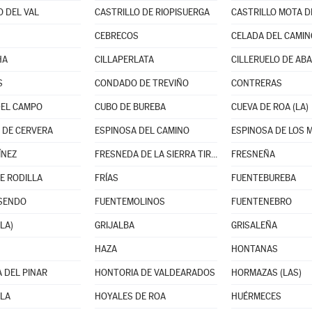
O DEL VAL
CASTRILLO DE RIOPISUERGA
CASTRILLO MOTA D
CEBRECOS
CELADA DEL CAMIN
HA
CILLAPERLATA
CILLERUELO DE AB
S
CONDADO DE TREVIÑO
CONTRERAS
DEL CAMPO
CUBO DE BUREBA
CUEVA DE ROA (LA)
 DE CERVERA
ESPINOSA DEL CAMINO
ESPINOSA DE LOS
ÍNEZ
FRESNEDA DE LA SIERRA TIRÓN
FRESNEÑA
E RODILLA
FRÍAS
FUENTEBUREBA
ISENDO
FUENTEMOLINOS
FUENTENEBRO
LA)
GRIJALBA
GRISALEÑA
HAZA
HONTANAS
 DEL PINAR
HONTORIA DE VALDEARADOS
HORMAZAS (LAS)
LA
HOYALES DE ROA
HUÉRMECES