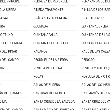
DEL PRÍNCIPE
PEDROSA DE RÍO ÚRBEL
PEÑARANDA DE DU
 LA SIERRA
PINEDA TRASMONTE
PINILLA DE LOS B
LA SAL
PRÁDANOS DE BUREBA
PRADOLUENGO
URA
QUEMADA
QUINTANABUREBA
AORTUÑO
QUINTANAPALLA
QUINTANAR DE LA 
LLA DE LA MATA
QUINTANILLA DEL COCO
QUINTANILLA SAN 
 DEL PINAR
RÁBANOS
RABÉ DE LAS CALZ
A DEL CAMPO
REGUMIEL DE LA SIERRA
REINOSO
RUZ
REVILLA VALLEJERA
REVILLA Y AHEDO (
ROJAS
ROYUELA DE RÍO F
O
SALAS DE BUREBA
SALAS DE LOS INF
ÁN DE JUARROS
SAN JUAN DEL MONTE
SAN MAMÉS DE BU
CILIA
SANTA CRUZ DE LA SALCEDA
RÍA DEL CAMPO
SANTA MARÍA DEL INVIERNO