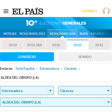
SUSCRÍBETE
10N | Eleccion
NOTICIAS
RESULTADOS 2023
RESULTADOS 2019
MAPA
ESCAÑOS POR 
2019
2019-28A
2016
2015
2011
CONGRESO
SENADO
Estás en:
Total España
»
Extremadura
»
Cáceres
»
ALDEA DEL OBISPO (LA)