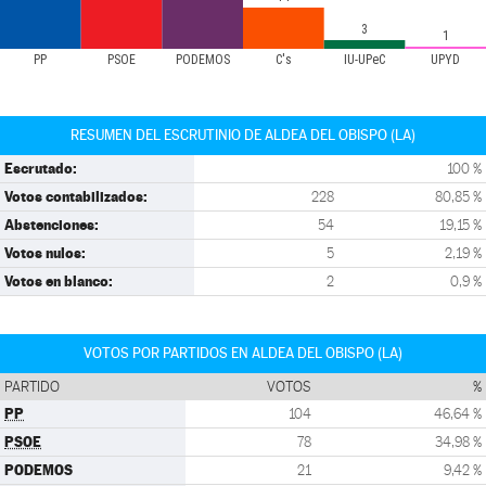
3
1
PP
PSOE
PODEMOS
C's
IU-UPeC
UPYD
RESUMEN DEL ESCRUTINIO DE ALDEA DEL OBISPO (LA)
Escrutado:
100 %
Votos contabilizados:
228
80,85 %
Abstenciones:
54
19,15 %
Votos nulos:
5
2,19 %
Votos en blanco:
2
0,9 %
VOTOS POR PARTIDOS EN ALDEA DEL OBISPO (LA)
PARTIDO
VOTOS
%
PP
104
46,64 %
PSOE
78
34,98 %
PODEMOS
21
9,42 %