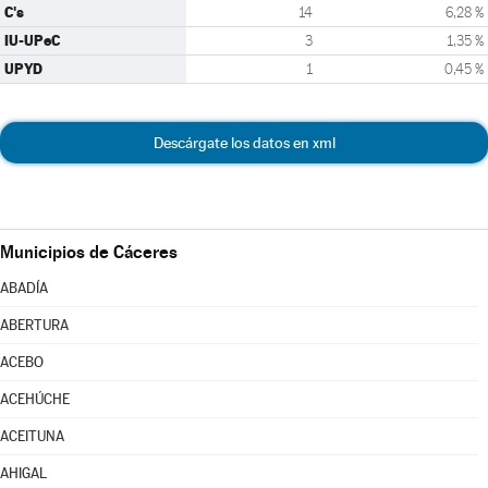
C's
14
6,28 %
IU-UPeC
3
1,35 %
UPYD
1
0,45 %
Descárgate los datos en xml
Municipios de Cáceres
ABADÍA
ABERTURA
ACEBO
ACEHÚCHE
ACEITUNA
AHIGAL