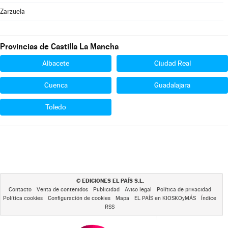
Zarzuela
Provincias de Castilla La Mancha
Albacete
Ciudad Real
Cuenca
Guadalajara
Toledo
EDICIONES EL PAÍS S.L.
©
Contacto
Venta de contenidos
Publicidad
Aviso legal
Política de privacidad
Política cookies
Configuración de cookies
Mapa
EL PAÍS en KIOSKOyMÁS
Índice
RSS