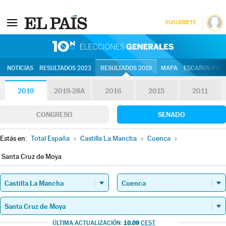
SUSCRÍBETE
10N | Eleccion
NOTICIAS
RESULTADOS 2023
RESULTADOS 2019
MAPA
ESCAÑOS POR 
2019
2019-28A
2016
2015
2011
CONGRESO
SENADO
Estás en:
Total España
»
Castilla La Mancha
»
Cuenca
»
Santa Cruz de Moya
10.09
ÚLTIMA ACTUALIZACIÓN:
CEST