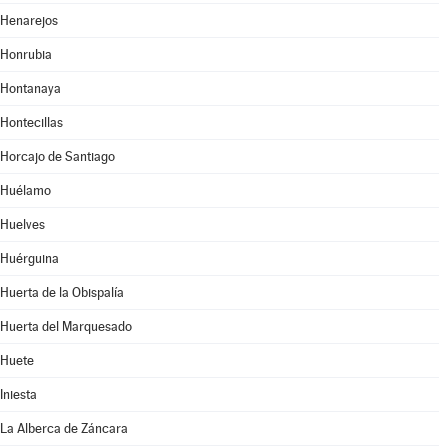
Henarejos
Honrubia
Hontanaya
Hontecillas
Horcajo de Santiago
Huélamo
Huelves
Huérguina
Huerta de la Obispalía
Huerta del Marquesado
Huete
Iniesta
La Alberca de Záncara