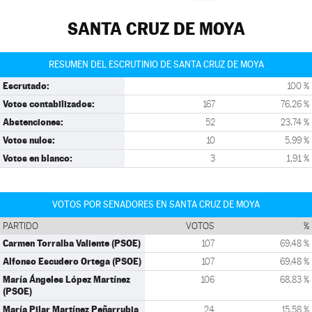
SANTA CRUZ DE MOYA
RESUMEN DEL ESCRUTINIO DE SANTA CRUZ DE MOYA
Escrutado:
100 %
Votos contabilizados:
167
76,26 %
Abstenciones:
52
23,74 %
Votos nulos:
10
5,99 %
Votos en blanco:
3
1,91 %
VOTOS POR SENADORES EN SANTA CRUZ DE MOYA
PARTIDO
VOTOS
%
Carmen Torralba Valiente (PSOE)
107
69,48 %
Alfonso Escudero Ortega (PSOE)
107
69,48 %
María Ángeles López Martínez
106
68,83 %
(PSOE)
María Pilar Martínez Peñarrubia
24
15,58 %