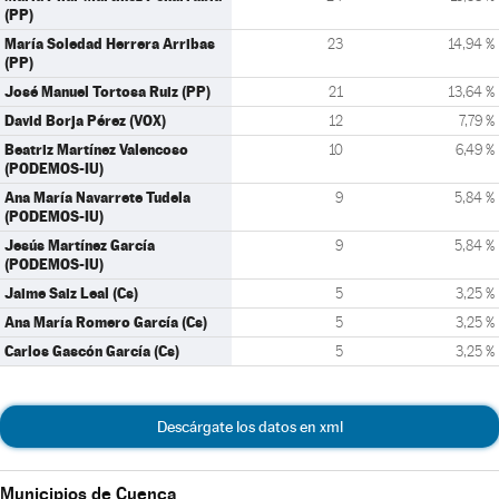
(PP)
María Soledad Herrera Arribas
23
14,94 %
(PP)
José Manuel Tortosa Ruiz (PP)
21
13,64 %
David Borja Pérez (VOX)
12
7,79 %
Beatriz Martínez Valencoso
10
6,49 %
(PODEMOS-IU)
Ana María Navarrete Tudela
9
5,84 %
(PODEMOS-IU)
Jesús Martínez García
9
5,84 %
(PODEMOS-IU)
Jaime Saiz Leal (Cs)
5
3,25 %
Ana María Romero García (Cs)
5
3,25 %
Carlos Gascón García (Cs)
5
3,25 %
Descárgate los datos en xml
Municipios de Cuenca