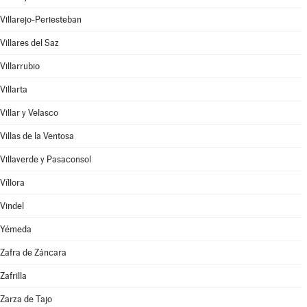
Villarejo-Periesteban
Villares del Saz
Villarrubio
Villarta
Villar y Velasco
Villas de la Ventosa
Villaverde y Pasaconsol
Víllora
Vindel
Yémeda
Zafra de Záncara
Zafrilla
Zarza de Tajo