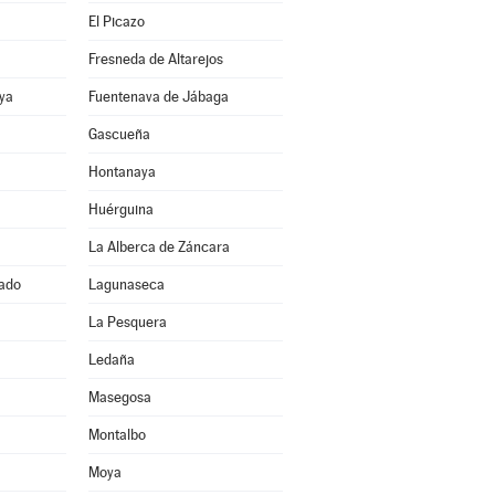
El Picazo
Fresneda de Altarejos
ya
Fuentenava de Jábaga
Gascueña
Hontanaya
Huérguina
La Alberca de Záncara
ado
Lagunaseca
La Pesquera
Ledaña
Masegosa
Montalbo
Moya