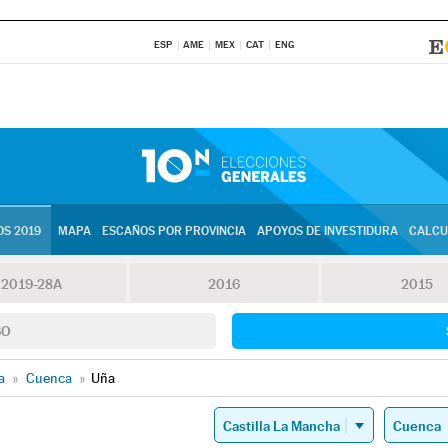
ESP
AME
MEX
CAT
ENG
S 2019
MAPA
ESCAÑOS POR PROVINCIA
APOYOS DE INVESTIDURA
CALCU
2019-28A
2016
2015
SO
a
»
Cuenca
»
Uña