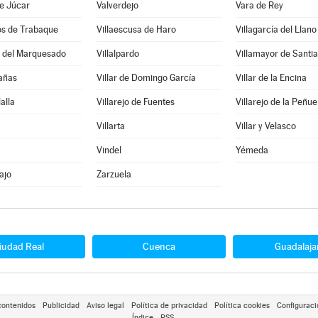
e Júcar
Valverdejo
Vara de Rey
os de Trabaque
Villaescusa de Haro
Villagarcía del Llano
o del Marquesado
Villalpardo
Villamayor de Santi
Cañas
Villar de Domingo García
Villar de la Encina
lalla
Villarejo de Fuentes
Villarejo de la Peñue
Villarta
Villar y Velasco
Vindel
Yémeda
ajo
Zarzuela
iudad Real
Cuenca
Guadalaja
contenidos
Publicidad
Aviso legal
Política de privacidad
Política cookies
Configuraci
Índice
RSS