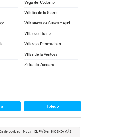
Vega del Codorno
Villalba de la Sierra
ago
Villanueva de Guadamejud
Villar del Humo
la
Villarejo-Periesteban
Villas de la Ventosa
Zafra de Záncara
ra
Toledo
ón de cookies
Mapa
EL PAÍS en KIOSKOyMÁS