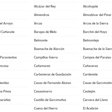
Alcázar del Rey
Alcohujate
Almendros
Almodóvar del Pinar
del Arroyo
Arcas
Arcos de la Sierra
l Cañavate
Barajas de Melo
Barchín del Hoyo
Belmonte
Belmontejo
Buenache de Alarcón
Buenache de la Sier
-Paravientos
Campillos-Sierra
Campos del Paraíso
uncosa
Cañamares
Cañaveras
Carboneras de Guadazaón
Cardenete
enítez
Casas de Fernando Alonso
Casas de Garcimolin
os Pinos
Casasimarro
Castejón
lbaráñez
Castillo de Garcimuñoz
Cervera del Llano
Cueva del Hierro
El Acebrón