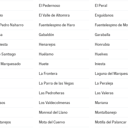
El Pedernoso
El Peral
io
El Valle de Altomira
Enguídanos
 Pedro Naharro
Fuentelespino de Haro
Fuentelespino de Mo
sa
Gabaldón
Garaballa
iesta
Henarejos
Honrubia
e Santiago
Huélamo
Huelves
l Marquesado
Huete
Iniesta
La Frontera
Laguna del Marques
La Parra de las Vegas
La Peraleja
Las Pedroñeras
Las Valeras
sos
Los Valdecolmenas
Mariana
Monreal del Llano
Montalbanejo
tarejos
Mota del Cuervo
Motilla del Palancar