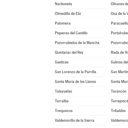
Narboneta
Olivares d
Olmedilla de Eliz
Osa de la 
Palomera
Paracuell
Piqueras del Castillo
Portalrub
Pozorrubielos de la Mancha
Pozorrubio
Quintanar del Rey
Rada de H
Saelices
Salinas d
San Lorenzo de la Parrilla
San Martí
Santa María de los Llanos
Santa Marí
Talayuelas
Tarancón
Torralba
Torrejonci
Tresjuncos
Tribaldos
Valdemorillo de la Sierra
Valdemoro