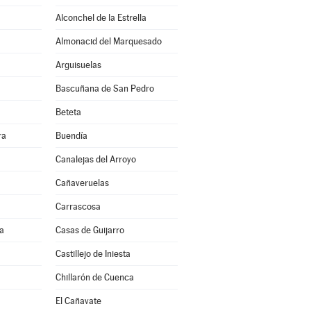
Alconchel de la Estrella
Almonacid del Marquesado
Arguisuelas
Bascuñana de San Pedro
Beteta
ra
Buendía
Canalejas del Arroyo
Cañaveruelas
Carrascosa
a
Casas de Guijarro
Castillejo de Iniesta
Chillarón de Cuenca
El Cañavate