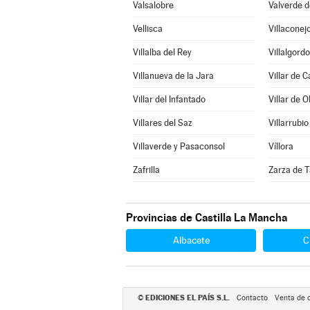
Valsalobre
Valverde d
Vellisca
Villaconej
Villalba del Rey
Villalgord
Villanueva de la Jara
Villar de 
Villar del Infantado
Villar de O
Villares del Saz
Villarrubio
Villaverde y Pasaconsol
Víllora
Zafrilla
Zarza de T
Provincias de Castilla La Mancha
Albacete
C
EDICIONES EL PAÍS S.L.
©
Contacto
Venta de 