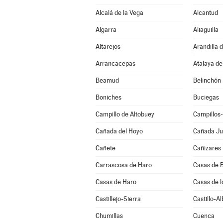
Alcalá de la Vega
Alcantud
Algarra
Aliaguilla
Altarejos
Arandilla 
Arrancacepas
Atalaya de
Beamud
Belinchón
Boniches
Buciegas
Campillo de Altobuey
Campillos
Cañada del Hoyo
Cañada J
Cañete
Cañizares
Carrascosa de Haro
Casas de B
Casas de Haro
Casas de l
Castillejo-Sierra
Castillo-A
Chumillas
Cuenca