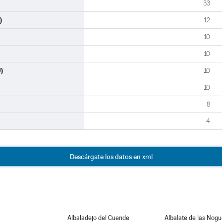
33
)
12
10
10
)
10
10
8
4
Descárgate los datos en xml
Albaladejo del Cuende
Albalate de las Nog