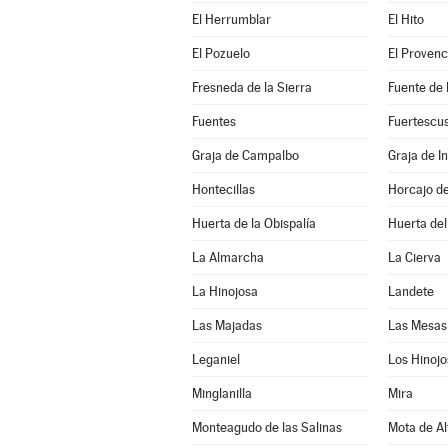
El Herrumblar
El Hito
El Pozuelo
El Provenc
Fresneda de la Sierra
Fuente de
Fuentes
Fuertescu
Graja de Campalbo
Graja de In
Hontecillas
Horcajo d
Huerta de la Obispalía
Huerta de
La Almarcha
La Cierva
La Hinojosa
Landete
Las Majadas
Las Mesas
Leganiel
Los Hinojo
Minglanilla
Mira
Monteagudo de las Salinas
Mota de Al