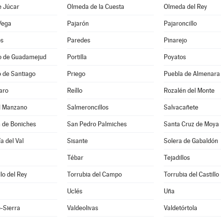
e Júcar
Olmeda de la Cuesta
Olmeda del Rey
Vega
Pajarón
Pajaroncillo
os
Paredes
Pinarejo
io de Guadamejud
Portilla
Poyatos
 de Santiago
Priego
Puebla de Almenara
aro
Reíllo
Rozalén del Monte
el Manzano
Salmeroncillos
Salvacañete
n de Boniches
San Pedro Palmiches
Santa Cruz de Moya
a del Val
Sisante
Solera de Gabaldón
Tébar
Tejadillos
llo del Rey
Torrubia del Campo
Torrubia del Castillo
Uclés
Uña
-Sierra
Valdeolivas
Valdetórtola