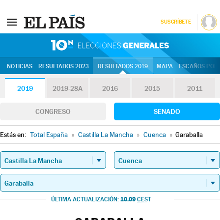
SUSCRÍBETE
10N | Eleccion
NOTICIAS
RESULTADOS 2023
RESULTADOS 2019
MAPA
ESCAÑOS POR 
2019
2019-28A
2016
2015
2011
CONGRESO
SENADO
Estás en:
Total España
»
Castilla La Mancha
»
Cuenca
»
Garaballa
10.09
ÚLTIMA ACTUALIZACIÓN:
CEST