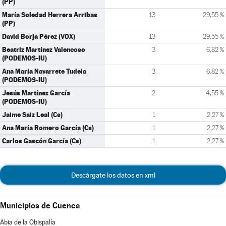
(PP)
María Soledad Herrera Arribas
13
29,55 %
(PP)
David Borja Pérez (VOX)
13
29,55 %
Beatriz Martínez Valencoso
3
6,82 %
(PODEMOS-IU)
Ana María Navarrete Tudela
3
6,82 %
(PODEMOS-IU)
Jesús Martínez García
2
4,55 %
(PODEMOS-IU)
Jaime Saiz Leal (Cs)
1
2,27 %
Ana María Romero García (Cs)
1
2,27 %
Carlos Gascón García (Cs)
1
2,27 %
Descárgate los datos en xml
Municipios de Cuenca
Abia de la Obispalía