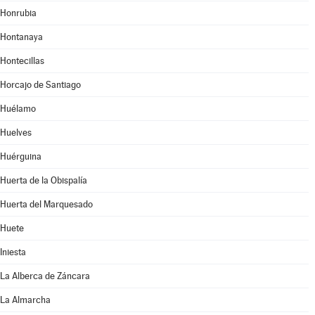
Honrubia
Hontanaya
Hontecillas
Horcajo de Santiago
Huélamo
Huelves
Huérguina
Huerta de la Obispalía
Huerta del Marquesado
Huete
Iniesta
La Alberca de Záncara
La Almarcha