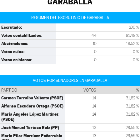
GARABALLA
RESUMEN DEL ESCRUTINIO DE GARABALLA
Escrutado:
100 %
Votos contabilizados:
44
81,48 %
Abstenciones:
10
18,52 %
Votos nulos:
0
0 %
Votos en blanco:
0
0 %
VOTOS POR SENADORES EN GARABALLA
PARTIDO
VOTOS
%
Carmen Torralba Valiente (PSOE)
14
31,82 %
Alfonso Escudero Ortega (PSOE)
14
31,82 %
María Ángeles López Martínez
14
31,82 %
(PSOE)
José Manuel Tortosa Ruiz (PP)
13
29,55 %
María Pilar Martínez Peñarrubia
13
29,55 %