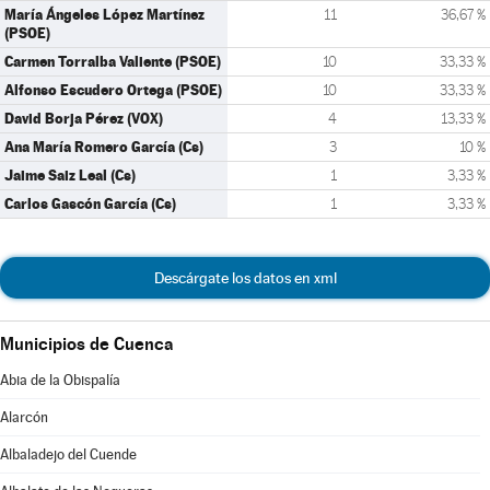
María Ángeles López Martínez
11
36,67 %
(PSOE)
Carmen Torralba Valiente (PSOE)
10
33,33 %
Alfonso Escudero Ortega (PSOE)
10
33,33 %
David Borja Pérez (VOX)
4
13,33 %
Ana María Romero García (Cs)
3
10 %
Jaime Saiz Leal (Cs)
1
3,33 %
Carlos Gascón García (Cs)
1
3,33 %
Descárgate los datos en xml
Municipios de Cuenca
Abia de la Obispalía
Alarcón
Albaladejo del Cuende