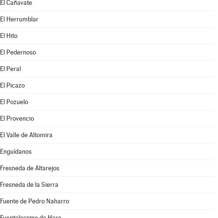
El Cañavate
El Herrumblar
El Hito
El Pedernoso
El Peral
El Picazo
El Pozuelo
El Provencio
El Valle de Altomira
Enguídanos
Fresneda de Altarejos
Fresneda de la Sierra
Fuente de Pedro Naharro
Fuentelespino de Haro