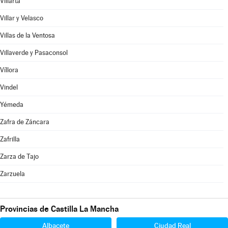
Villarta
Villar y Velasco
Villas de la Ventosa
Villaverde y Pasaconsol
Víllora
Vindel
Yémeda
Zafra de Záncara
Zafrilla
Zarza de Tajo
Zarzuela
Provincias de Castilla La Mancha
Albacete
Ciudad Real