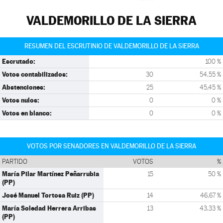
VALDEMORILLO DE LA SIERRA
RESUMEN DEL ESCRUTINIO DE VALDEMORILLO DE LA SIERRA
Escrutado:
100 %
Votos contabilizados:
30
54,55 %
Abstenciones:
25
45,45 %
Votos nulos:
0
0 %
Votos en blanco:
0
0 %
VOTOS POR SENADORES EN VALDEMORILLO DE LA SIERRA
PARTIDO
VOTOS
%
María Pilar Martínez Peñarrubia
15
50 %
(PP)
José Manuel Tortosa Ruiz (PP)
14
46,67 %
María Soledad Herrera Arribas
13
43,33 %
(PP)