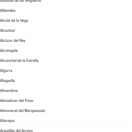
Albalate de las Nogueras
Albendea
Alcalá de la Vega
Alcantud
Alcázar del Rey
Alcohujate
Alconchel de la Estrella
Algarra
Aliaguilla
Almendros
Almodóvar del Pinar
Almonacid del Marquesado
Altarejos
Arandilla del Arroyo