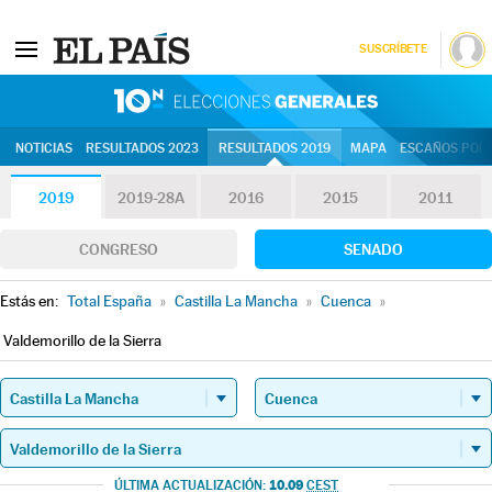
SUSCRÍBETE
10N | Eleccion
NOTICIAS
RESULTADOS 2023
RESULTADOS 2019
MAPA
ESCAÑOS POR 
2019
2019-28A
2016
2015
2011
CONGRESO
SENADO
Estás en:
Total España
»
Castilla La Mancha
»
Cuenca
»
Valdemorillo de la Sierra
10.09
ÚLTIMA ACTUALIZACIÓN:
CEST