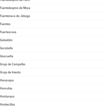
Fuentelespino de Moya
Fuentenava de Jábaga
Fuentes
Fuertescusa
Gabaldón
Garaballa
Gascueña
Graja de Campalbo
Graja de Iniesta
Henarejos
Honrubia
Hontanaya
Hontecillas