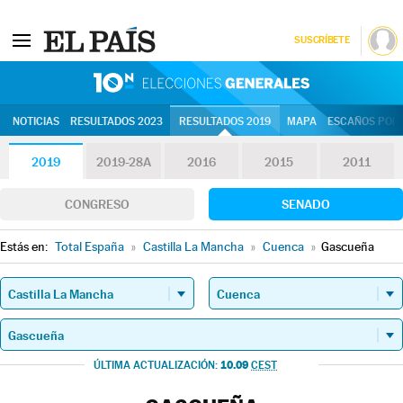
SUSCRÍBETE
10N | Eleccion
NOTICIAS
RESULTADOS 2023
RESULTADOS 2019
MAPA
ESCAÑOS POR 
2019
2019-28A
2016
2015
2011
CONGRESO
SENADO
Estás en:
Total España
»
Castilla La Mancha
»
Cuenca
»
Gascueña
10.09
ÚLTIMA ACTUALIZACIÓN:
CEST