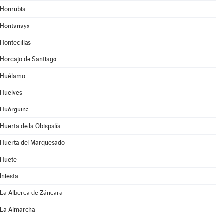
Honrubia
Hontanaya
Hontecillas
Horcajo de Santiago
Huélamo
Huelves
Huérguina
Huerta de la Obispalía
Huerta del Marquesado
Huete
Iniesta
La Alberca de Záncara
La Almarcha