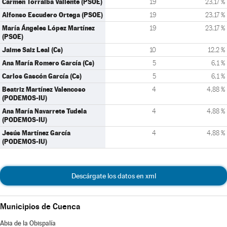
Carmen Torralba Valiente (PSOE)
19
23,17 %
Alfonso Escudero Ortega (PSOE)
19
23,17 %
María Ángeles López Martínez
19
23,17 %
(PSOE)
Jaime Saiz Leal (Cs)
10
12,2 %
Ana María Romero García (Cs)
5
6,1 %
Carlos Gascón García (Cs)
5
6,1 %
Beatriz Martínez Valencoso
4
4,88 %
(PODEMOS-IU)
Ana María Navarrete Tudela
4
4,88 %
(PODEMOS-IU)
Jesús Martínez García
4
4,88 %
(PODEMOS-IU)
Descárgate los datos en xml
Municipios de Cuenca
Abia de la Obispalía