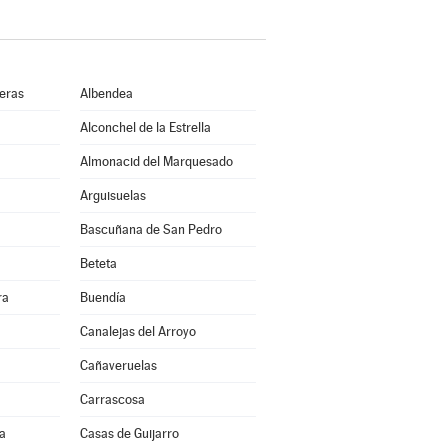
ueras
Albendea
Alconchel de la Estrella
Almonacid del Marquesado
Arguisuelas
Bascuñana de San Pedro
Beteta
ra
Buendía
Canalejas del Arroyo
Cañaveruelas
Carrascosa
a
Casas de Guijarro