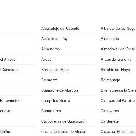
Albaladejo del Cuende
Albalate de las Nog
Alcázar del Rey
Alcohujate
Almendros
Almodóvar del Pinar
del Arroyo
Arcas
Arcos de la Sierra
l Cañavate
Barajas de Melo
Barchín del Hoyo
Belmonte
Belmontejo
Buenache de Alarcón
Buenache de la Sier
-Paravientos
Campillos-Sierra
Campos del Paraíso
uncosa
Cañamares
Cañaveras
Carboneras de Guadazaón
Cardenete
enítez
Casas de Fernando Alonso
Casas de Garcimolin