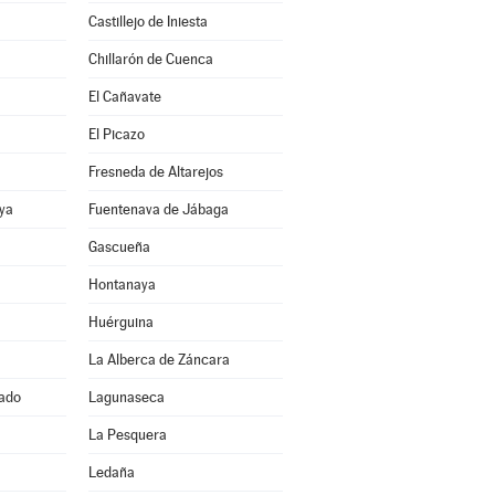
Castillejo de Iniesta
Chillarón de Cuenca
El Cañavate
El Picazo
Fresneda de Altarejos
ya
Fuentenava de Jábaga
Gascueña
Hontanaya
Huérguina
La Alberca de Záncara
ado
Lagunaseca
La Pesquera
Ledaña