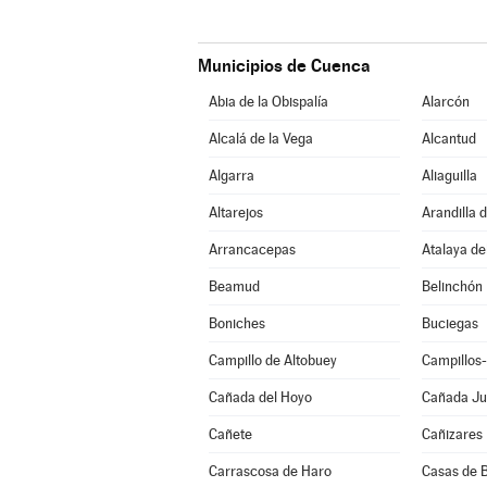
Municipios de Cuenca
Abia de la Obispalía
Alarcón
Alcalá de la Vega
Alcantud
Algarra
Aliaguilla
Altarejos
Arandilla 
Arrancacepas
Atalaya de
Beamud
Belinchón
Boniches
Buciegas
Campillo de Altobuey
Campillos
Cañada del Hoyo
Cañada J
Cañete
Cañizares
Carrascosa de Haro
Casas de B