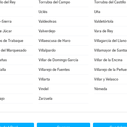
llo del Rey
Torrubia del Campo
Torrubia del Castillo
Uclés
Uña
-Sierra
Valdeolivas
Valdetórtola
e Júcar
Valverdejo
Vara de Rey
os de Trabaque
Villaescusa de Haro
Villagarcía del Llano
o del Marquesado
Villalpardo
Villamayor de Santi
Cañas
Villar de Domingo García
Villar de la Encina
lalla
Villarejo de Fuentes
Villarejo de la Peñue
Villarta
Villar y Velasco
Vindel
Yémeda
ajo
Zarzuela