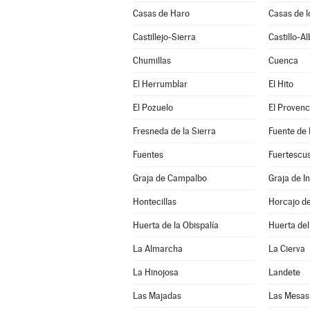
Casas de Haro
Casas de l
Castillejo-Sierra
Castillo-A
Chumillas
Cuenca
El Herrumblar
El Hito
El Pozuelo
El Provenc
Fresneda de la Sierra
Fuente de
Fuentes
Fuertescu
Graja de Campalbo
Graja de In
Hontecillas
Horcajo d
Huerta de la Obispalía
Huerta de
La Almarcha
La Cierva
La Hinojosa
Landete
Las Majadas
Las Mesas