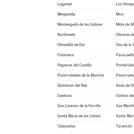
Leganiel
Los Hinojo
Minglanilla
Mira
Monteagudo de las Salinas
Mota de Al
Narboneta
Olivares d
Olmedilla de Eliz
Osa de la 
Palomera
Paracuell
Piqueras del Castillo
Portalrub
Pozorrubielos de la Mancha
Pozorrubio
Quintanar del Rey
Rada de H
Saelices
Salinas d
San Lorenzo de la Parrilla
San Martí
Santa María de los Llanos
Santa Marí
Talayuelas
Tarancón