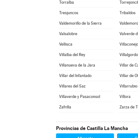
Torralba
Torrejonci
Tresjuncos
Tribaldos
Valdemorillo de la Sierra
Valdemoro
Valsalobre
Valverde d
Vellisca
Villaconej
Villalba del Rey
Villalgord
Villanueva de la Jara
Villar de 
Villar del Infantado
Villar de O
Villares del Saz
Villarrubio
Villaverde y Pasaconsol
Víllora
Zafrilla
Zarza de T
Provincias de Castilla La Mancha