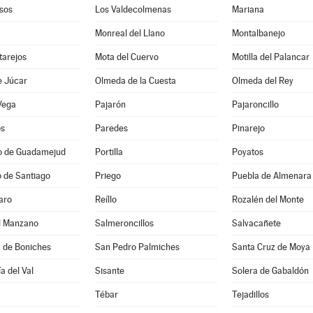
sos
Los Valdecolmenas
Mariana
Monreal del Llano
Montalbanejo
tarejos
Mota del Cuervo
Motilla del Palancar
e Júcar
Olmeda de la Cuesta
Olmeda del Rey
Vega
Pajarón
Pajaroncillo
os
Paredes
Pinarejo
io de Guadamejud
Portilla
Poyatos
 de Santiago
Priego
Puebla de Almenara
aro
Reíllo
Rozalén del Monte
el Manzano
Salmeroncillos
Salvacañete
n de Boniches
San Pedro Palmiches
Santa Cruz de Moya
a del Val
Sisante
Solera de Gabaldón
Tébar
Tejadillos