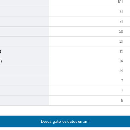
101
71
71
59
19
)
15
)
14
14
7
7
6
Descárgate los datos en xml