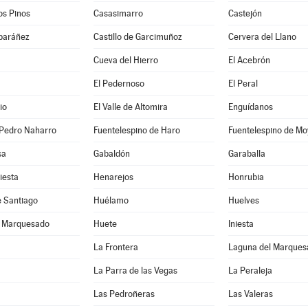
os Pinos
Casasimarro
Castejón
lbaráñez
Castillo de Garcimuñoz
Cervera del Llano
Cueva del Hierro
El Acebrón
El Pedernoso
El Peral
io
El Valle de Altomira
Enguídanos
 Pedro Naharro
Fuentelespino de Haro
Fuentelespino de Mo
sa
Gabaldón
Garaballa
iesta
Henarejos
Honrubia
e Santiago
Huélamo
Huelves
l Marquesado
Huete
Iniesta
La Frontera
Laguna del Marques
La Parra de las Vegas
La Peraleja
Las Pedroñeras
Las Valeras