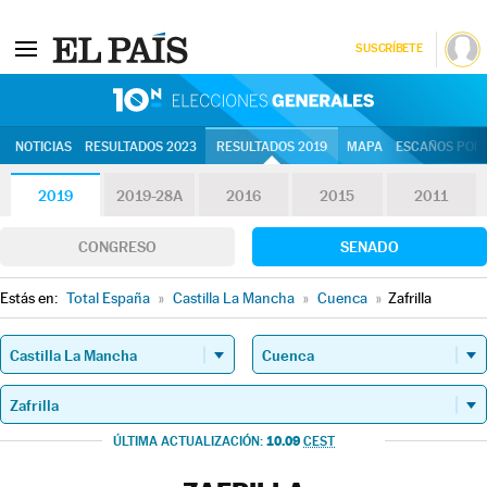
SUSCRÍBETE
10N | Eleccion
NOTICIAS
RESULTADOS 2023
RESULTADOS 2019
MAPA
ESCAÑOS POR 
2019
2019-28A
2016
2015
2011
CONGRESO
SENADO
Estás en:
Total España
»
Castilla La Mancha
»
Cuenca
»
Zafrilla
10.09
ÚLTIMA ACTUALIZACIÓN:
CEST