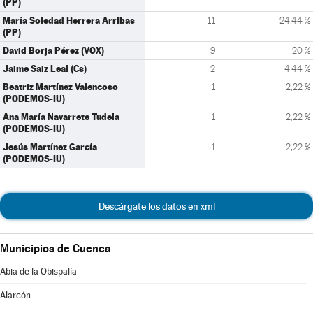
(PP)
María Soledad Herrera Arribas
11
24,44 %
(PP)
David Borja Pérez (VOX)
9
20 %
Jaime Saiz Leal (Cs)
2
4,44 %
Beatriz Martínez Valencoso
1
2,22 %
(PODEMOS-IU)
Ana María Navarrete Tudela
1
2,22 %
(PODEMOS-IU)
Jesús Martínez García
1
2,22 %
(PODEMOS-IU)
Descárgate los datos en xml
Municipios de Cuenca
Abia de la Obispalía
Alarcón