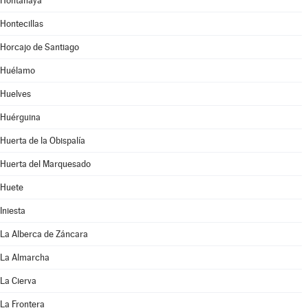
Hontanaya
Hontecillas
Horcajo de Santiago
Huélamo
Huelves
Huérguina
Huerta de la Obispalía
Huerta del Marquesado
Huete
Iniesta
La Alberca de Záncara
La Almarcha
La Cierva
La Frontera