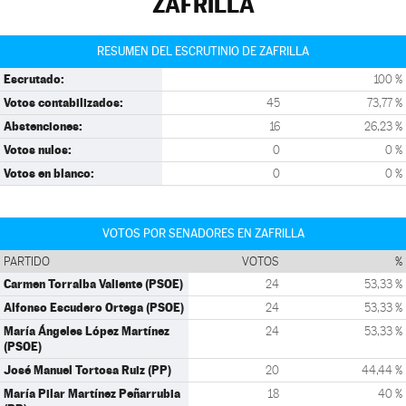
ZAFRILLA
RESUMEN DEL ESCRUTINIO DE ZAFRILLA
Escrutado:
100 %
Votos contabilizados:
45
73,77 %
Abstenciones:
16
26,23 %
Votos nulos:
0
0 %
Votos en blanco:
0
0 %
VOTOS POR SENADORES EN ZAFRILLA
PARTIDO
VOTOS
%
Carmen Torralba Valiente (PSOE)
24
53,33 %
Alfonso Escudero Ortega (PSOE)
24
53,33 %
María Ángeles López Martínez
24
53,33 %
(PSOE)
José Manuel Tortosa Ruiz (PP)
20
44,44 %
María Pilar Martínez Peñarrubia
18
40 %