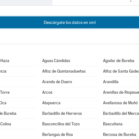
1
Descárgate los datos en xml
 Haza
Aguas Cándidas
Aguilar de Bureba
icia
Alfoz de Quintanadueñas
Alfoz de Santa Gade
Aranda de Duero
Arandilla
 Torre
Arcos
Arenillas de Riopisu
 Oca
Atapuerca
Avellanosa de Muñó
de Bureba
Barbadillo de Herreros
Barbadillo del Merc
 Colina
Basconcillos del Tozo
Bascuñana
Berlangas de Roa
Berzosa de Bureba