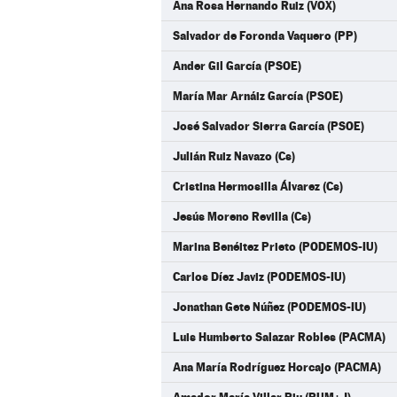
Ana Rosa Hernando Ruiz (VOX)
Salvador de Foronda Vaquero (PP)
Ander Gil García (PSOE)
María Mar Arnáiz García (PSOE)
José Salvador Sierra García (PSOE)
Julián Ruiz Navazo (Cs)
Cristina Hermosilla Álvarez (Cs)
Jesús Moreno Revilla (Cs)
Marina Benéitez Prieto (PODEMOS-IU)
Carlos Díez Javiz (PODEMOS-IU)
Jonathan Gete Núñez (PODEMOS-IU)
Luis Humberto Salazar Robles (PACMA)
Ana María Rodríguez Horcajo (PACMA)