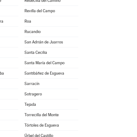
e
Redecilla del Camino
Revilla del Campo
ra
Roa
Rucandio
San Adrián de Juarros
Santa Cecilia
Santa María del Campo
eba
Santibáñez de Esgueva
a
Sarracín
Sotragero
Tejada
Torrecilla del Monte
Tórtoles de Esgueva
Úrbel del Castillo