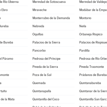
e Río Ubierna
Merindad de Sotoscueva
Merindad de Valdep
e Ebro
Miraveche
Modúbar de la Empa
o
Monterrubio de la Demanda
Montorio
Bureba
Nebreda
Neila
Oquillas
Orbaneja Riopico
de Bureba
Palacios de la Sierra
Palacios de Riopisu
Pancorbo
Pardilla
el Páramo
Pedrosa del Príncipe
Pedrosa de Río Úrbe
Pineda de la Sierra
Pineda Trasmonte
asmonte
Poza de la Sal
Prádanos de Bureba
a
Quemada
Quintanabureba
rtuño
Quintanapalla
Quintanar de la Sier
a de la Mata
Quintanilla del Coco
Quintanilla San Garc