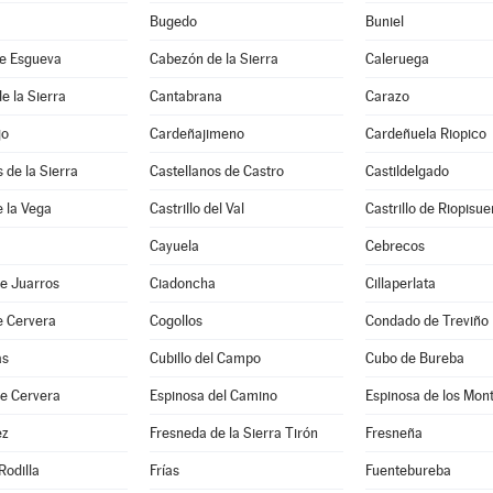
Bugedo
Buniel
e Esgueva
Cabezón de la Sierra
Caleruega
e la Sierra
Cantabrana
Carazo
jo
Cardeñajimeno
Cardeñuela Riopico
 de la Sierra
Castellanos de Castro
Castildelgado
e la Vega
Castrillo del Val
Castrillo de Riopisu
Cayuela
Cebrecos
e Juarros
Ciadoncha
Cillaperlata
e Cervera
Cogollos
Condado de Treviño
as
Cubillo del Campo
Cubo de Bureba
de Cervera
Espinosa del Camino
Espinosa de los Mon
ez
Fresneda de la Sierra Tirón
Fresneña
Rodilla
Frías
Fuentebureba