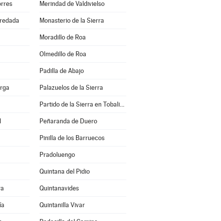
orres
Merindad de Valdivielso
redada
Monasterio de la Sierra
Moradillo de Roa
Olmedillo de Roa
Padilla de Abajo
erga
Palazuelos de la Sierra
Partido de la Sierra en Tobalina
l
Peñaranda de Duero
Pinilla de los Barruecos
Pradoluengo
Quintana del Pidio
ra
Quintanavides
ía
Quintanilla Vivar