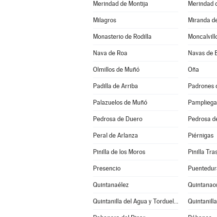
Merindad de Montija
Merindad d
Milagros
Miranda d
Monasterio de Rodilla
Moncalvill
Nava de Roa
Navas de 
Olmillos de Muñó
Oña
Padilla de Arriba
Padrones 
Palazuelos de Muñó
Pampliega
Pedrosa de Duero
Pedrosa d
Peral de Arlanza
Piérnigas
Pinilla de los Moros
Pinilla Tr
Presencio
Puentedur
Quintanaélez
Quintanao
Quintanilla del Agua y Tordueles
Quintanill