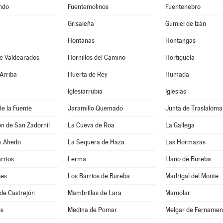
ndo
Fuentemolinos
Fuentenebro
Grisaleña
Gumiel de Izán
Hontanas
Hontangas
de Valdearados
Hornillos del Camino
Hortigüela
Arriba
Huerta de Rey
Humada
Iglesiarrubia
Iglesias
de la Fuente
Jaramillo Quemado
Junta de Traslaloma
ón de San Zadornil
La Cueva de Roa
La Gallega
 y Ahedo
La Sequera de Haza
Las Hormazas
arrios
Lerma
Llano de Bureba
ses
Los Barrios de Bureba
Madrigal del Monte
de Castrejón
Mambrillas de Lara
Mamolar
es
Medina de Pomar
Melgar de Fernamen