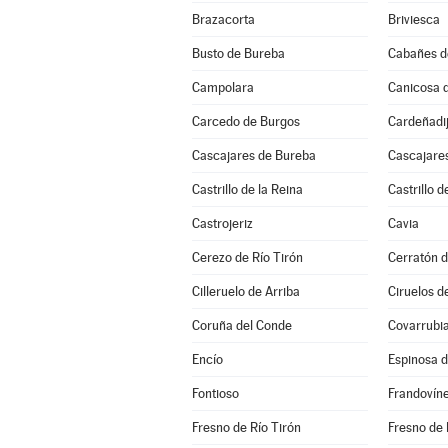
Brazacorta
Briviesca
Busto de Bureba
Cabañes d
Campolara
Canicosa d
Carcedo de Burgos
Cardeñadi
Cascajares de Bureba
Cascajares
Castrillo de la Reina
Castrillo d
Castrojeriz
Cavia
Cerezo de Río Tirón
Cerratón d
Cilleruelo de Arriba
Ciruelos d
Coruña del Conde
Covarrubi
Encío
Espinosa 
Fontioso
Frandovín
Fresno de Río Tirón
Fresno de 