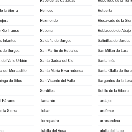
Rabé de las Calzadas
Rebolledo de la Torr
e la Sierra
Reinoso
Retuerta
lejera
Rezmondo
Riocavado de la Sier
 Río Franco
Rubena
Rublacedo de Abajo
os Infantes
Saldaña de Burgos
Salinillas de Bureba
 de Burgos
San Martín de Rubiales
San Millán de Lara
 del Valle Urbión
Santa Gadea del Cid
Santa Inés
a del Mercadillo
Santa María Rivarredonda
Santa Olalla de Bur
ingo de Silos
San Vicente del Valle
Sargentes de la Lor
Sordillos
Sotillo de la Ribera
el Páramo
Tamarón
Tardajos
e la Sierra
Tobar
Tordómar
Torrepadre
Torresandino
ne
Tubilla del Agua
Tubilla del Lago