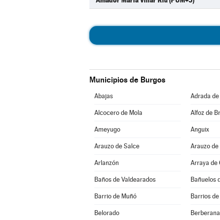
Amador María Villar Riu (PUM+J)
Municipios de Burgos
Abajas
Adrada de
Alcocero de Mola
Alfoz de Br
Ameyugo
Anguix
Arauzo de Salce
Arauzo de
Arlanzón
Arraya de
Baños de Valdearados
Bañuelos 
Barrio de Muñó
Barrios de
Belorado
Berberana