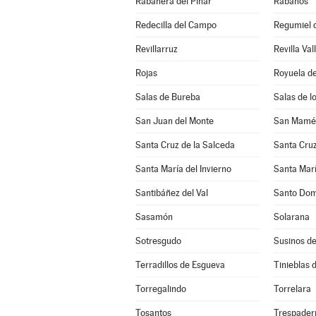
Rabanera del Pinar
Rábanos
Redecilla del Campo
Regumiel d
Revillarruz
Revilla Val
Rojas
Royuela de
Salas de Bureba
Salas de l
San Juan del Monte
San Mamés
Santa Cruz de la Salceda
Santa Cruz
Santa María del Invierno
Santa Marí
Santibáñez del Val
Santo Dom
Sasamón
Solarana
Sotresgudo
Susinos d
Terradillos de Esgueva
Tinieblas d
Torregalindo
Torrelara
Tosantos
Trespader