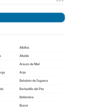
0,8 %
Albillos
a
Altable
Arauzo de Miel
erga
Arija
Bahabón de Esgueva
ado
Barbadillo del Pez
Belbimbre
Bozoó