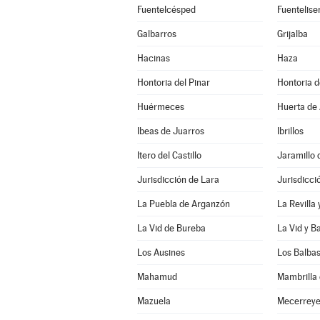
Fuentelcésped
Fuentelise
Galbarros
Grijalba
Hacinas
Haza
Hontoria del Pinar
Hontoria 
Huérmeces
Huerta de 
Ibeas de Juarros
Ibrillos
Itero del Castillo
Jaramillo 
Jurisdicción de Lara
Jurisdicci
La Puebla de Arganzón
La Revilla
La Vid de Bureba
La Vid y B
Los Ausines
Los Balba
Mahamud
Mambrilla 
Mazuela
Mecerrey