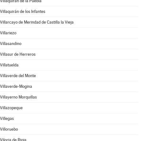
Villaquirán de la Puebla
Villaquirán de los Infantes
Villarcayo de Merindad de Castilla la Vieja
Villariezo
Villasandino
Villasur de Herreros
Villatuelda
Villaverde del Monte
Villaverde-Mogina
Villayerno Morquillas
Villazopeque
Villegas
Villoruebo
Viloria de Rioja