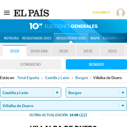
SUSCRÍBETE
10N | Eleccion
NOTICIAS
RESULTADOS 2023
RESULTADOS 2019
MAPA
ESCAÑOS POR 
2019
2019-28A
2016
2015
2011
CONGRESO
SENADO
Estás en:
Total España
»
Castilla y León
»
Burgos
»
Villalba de Duero
10.09
ÚLTIMA ACTUALIZACIÓN:
CEST