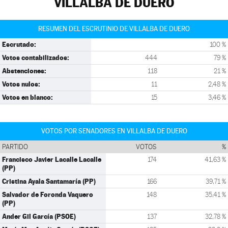
VILLALBA DE DUERO
RESUMEN DEL ESCRUTINIO DE VILLALBA DE DUERO
Escrutado:
100 %
Votos contabilizados:
444
79 %
Abstenciones:
118
21 %
Votos nulos:
11
2,48 %
Votos en blanco:
15
3,46 %
VOTOS POR SENADORES EN VILLALBA DE DUERO
PARTIDO
VOTOS
%
Francisco Javier Lacalle Lacalle
174
41,63 %
(PP)
Cristina Ayala Santamaría (PP)
166
39,71 %
Salvador de Foronda Vaquero
148
35,41 %
(PP)
Ander Gil García (PSOE)
137
32,78 %