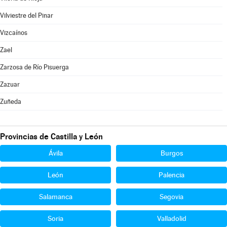
Vilviestre del Pinar
Vizcaínos
Zael
Zarzosa de Río Pisuerga
Zazuar
Zuñeda
Provincias de Castilla y León
Ávila
Burgos
León
Palencia
Salamanca
Segovia
Soria
Valladolid