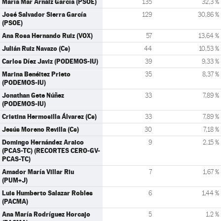
María Mar Arnáiz García (PSOE)
135
32,3 %
José Salvador Sierra García
129
30,86 %
(PSOE)
Ana Rosa Hernando Ruiz (VOX)
57
13,64 %
Julián Ruiz Navazo (Cs)
44
10,53 %
Carlos Díez Javiz (PODEMOS-IU)
39
9,33 %
Marina Benéitez Prieto
35
8,37 %
(PODEMOS-IU)
Jonathan Gete Núñez
33
7,89 %
(PODEMOS-IU)
Cristina Hermosilla Álvarez (Cs)
33
7,89 %
Jesús Moreno Revilla (Cs)
30
7,18 %
Domingo Hernández Araico
9
2,15 %
(PCAS-TC) (RECORTES CERO-GV-
PCAS-TC)
Amador María Villar Riu
7
1,67 %
(PUM+J)
Luis Humberto Salazar Robles
6
1,44 %
(PACMA)
Ana María Rodríguez Horcajo
5
1,2 %