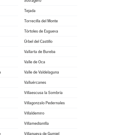
Sotragero
Tejada
Torrecilla del Monte
Tórtoles de Esgueva
Úrbel del Castillo
Vallarta de Bureba
Valle de Oca
a
Valle de Valdelaguna
Valluércanes
Villaescusa la Sombría
Villagonzalo Pedernales
Villaldemiro
Villamedianilla
o
Villanueva de Gumiel