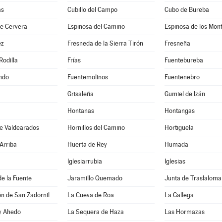
as
Cubillo del Campo
Cubo de Bureba
de Cervera
Espinosa del Camino
Espinosa de los Mon
ez
Fresneda de la Sierra Tirón
Fresneña
Rodilla
Frías
Fuentebureba
ndo
Fuentemolinos
Fuentenebro
Grisaleña
Gumiel de Izán
Hontanas
Hontangas
de Valdearados
Hornillos del Camino
Hortigüela
Arriba
Huerta de Rey
Humada
Iglesiarrubia
Iglesias
de la Fuente
Jaramillo Quemado
Junta de Traslaloma
ón de San Zadornil
La Cueva de Roa
La Gallega
 y Ahedo
La Sequera de Haza
Las Hormazas