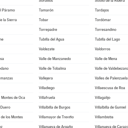
Sordillos
Sotillo de la Ribera
el Páramo
Tamarón
Tardajos
e la Sierra
Tobar
Tordómar
Torrepadre
Torresandino
ne
Tubilla del Agua
Tubilla del Lago
Valdezate
Valdorros
osa
Valle de Manzanedo
Valle de Mena
edano
Valle de Tobalina
Valle de Valdebezan
Zamanzas
Vallejera
Valles de Palenzuela
Villadiego
Villaescusa de Roa
a Montes de Oca
Villafruela
Villagalijo
e Duero
Villalbilla de Burgos
Villalbilla de Gumiel
 de los Montes
Villamayor de Treviño
Villambistia
ez
Villanueva de Argaño
Villanueva de Caraz