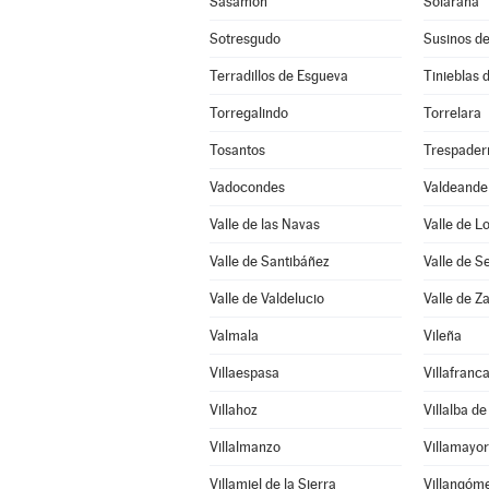
Sasamón
Solarana
Sotresgudo
Susinos d
Terradillos de Esgueva
Tinieblas d
Torregalindo
Torrelara
Tosantos
Trespader
Vadocondes
Valdeande
Valle de las Navas
Valle de L
Valle de Santibáñez
Valle de S
Valle de Valdelucio
Valle de 
Valmala
Vileña
Villaespasa
Villafranc
Villahoz
Villalba d
Villalmanzo
Villamayor
Villamiel de la Sierra
Villangóm