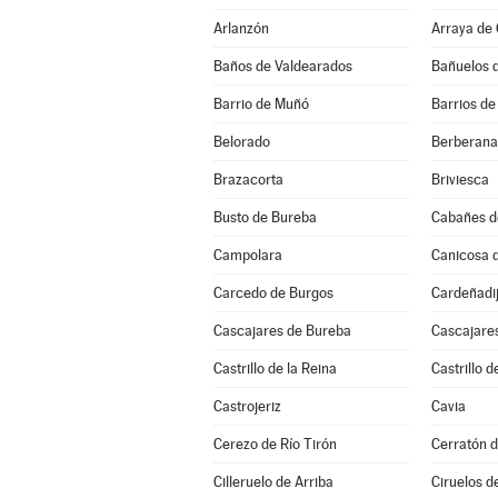
Arlanzón
Arraya de
Baños de Valdearados
Bañuelos 
Barrio de Muñó
Barrios de
Belorado
Berberana
Brazacorta
Briviesca
Busto de Bureba
Cabañes d
Campolara
Canicosa d
Carcedo de Burgos
Cardeñadi
Cascajares de Bureba
Cascajares
Castrillo de la Reina
Castrillo d
Castrojeriz
Cavia
Cerezo de Río Tirón
Cerratón d
Cilleruelo de Arriba
Ciruelos d