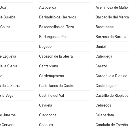
 Oca
Atapuerca
Avellanosa de Muñó
de Bureba
Barbadillo de Herreros
Barbadillo del Merc
 Colina
Basconcillos del Tozo
Bascuñana
Berlangas de Roa
Berzosa de Bureba
Bugedo
Buniel
e Esgueva
Cabezón de la Sierra
Caleruega
e la Sierra
Cantabrana
Carazo
jo
Cardeñajimeno
Cardeñuela Riopico
 de la Sierra
Castellanos de Castro
Castildelgado
e la Vega
Castrillo del Val
Castrillo de Riopisu
Cayuela
Cebrecos
e Juarros
Ciadoncha
Cillaperlata
e Cervera
Cogollos
Condado de Treviño