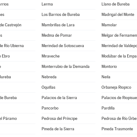
arrios
Lerma
Llano de Bureba
ses
Los Barrios de Bureba
Madrigal del Monte
de Castrejón
Mambrillas de Lara
Mamolar
es
Medina de Pomar
Melgar de Fernamen
e Río Ubierna
Merindad de Sotoscueva
Merindad de Valdep
e Ebro
Miraveche
Modúbar de la Empa
o
Monterrubio de la Demanda
Montorio
Bureba
Nebreda
Neila
Oquillas
Orbaneja Riopico
de Bureba
Palacios de la Sierra
Palacios de Riopisu
Pancorbo
Pardilla
el Páramo
Pedrosa del Príncipe
Pedrosa de Río Úrbe
Pineda de la Sierra
Pineda Trasmonte