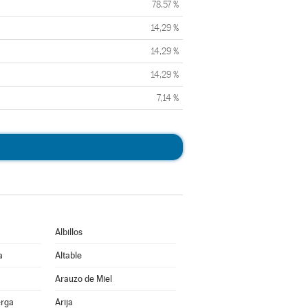
78,57 %
14,29 %
14,29 %
14,29 %
7,14 %
Albillos
a
Altable
Arauzo de Miel
erga
Arija