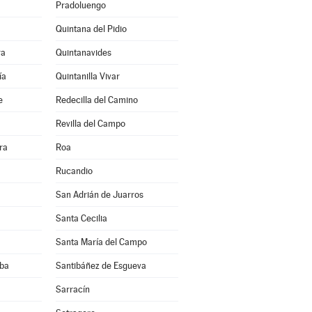
Pradoluengo
Quintana del Pidio
ra
Quintanavides
ía
Quintanilla Vivar
e
Redecilla del Camino
Revilla del Campo
ra
Roa
Rucandio
San Adrián de Juarros
Santa Cecilia
Santa María del Campo
eba
Santibáñez de Esgueva
a
Sarracín