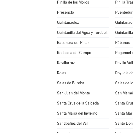
Pinilla de los Moros
Pinilla Tr
Presencio
Puentedur
Quintanaélez
Quintanao
Quintanilla del Agua y Tordueles
Quintanill
Rabanera del Pinar
Rábanos
Redecilla del Campo
Regumiel d
Revillarruz
Revilla Val
Rojas
Royuela de
Salas de Bureba
Salas de l
San Juan del Monte
San Mamés
Santa Cruz de la Salceda
Santa Cruz
Santa María del Invierno
Santa Marí
Santibáñez del Val
Santo Dom