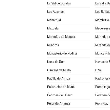
La Vid de Bureba
La Vid y B
Los Ausines
Los Balba
Mahamud
Mambrilla 
Mazuela
Mecerrey
Merindad de Montija
Merindad d
Milagros
Miranda d
Monasterio de Rodilla
Moncalvill
Nava de Roa
Navas de 
Olmillos de Muñó
Oña
Padilla de Arriba
Padrones 
Palazuelos de Muñó
Pampliega
Pedrosa de Duero
Pedrosa d
Peral de Arlanza
Piérnigas