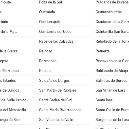
asmonte
Poza de la Sal
Prádanos de Bureba
a
Quemada
Quintanabureba
rtuño
Quintanapalla
Quintanar de la Sier
a de la Mata
Quintanilla del Coco
Quintanilla San Garc
Rabé de las Calzadas
Rebolledo de la Torr
e la Sierra
Reinoso
Retuerta
lejera
Rezmondo
Riocavado de la Sier
 Río Franco
Rubena
Rublacedo de Abajo
os Infantes
Saldaña de Burgos
Salinillas de Bureba
 de Burgos
San Martín de Rubiales
San Millán de Lara
 del Valle Urbión
Santa Gadea del Cid
Santa Inés
a del Mercadillo
Santa María Rivarredonda
Santa Olalla de Bur
ingo de Silos
San Vicente del Valle
Sargentes de la Lor