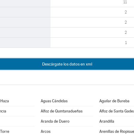
11
2
2
2
1
Descárgate los datos en xml
 Haza
Aguas Cándidas
Aguilar de Bureba
icia
Alfoz de Quintanadueñas
Alfoz de Santa Gade
Aranda de Duero
Arandilla
 Torre
Arcos
Arenillas de Riopisu