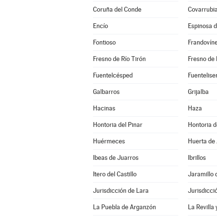
Coruña del Conde
Covarrubi
Encío
Espinosa 
Fontioso
Frandovín
Fresno de Río Tirón
Fresno de 
Fuentelcésped
Fuentelise
Galbarros
Grijalba
Hacinas
Haza
Hontoria del Pinar
Hontoria 
Huérmeces
Huerta de 
Ibeas de Juarros
Ibrillos
Itero del Castillo
Jaramillo 
Jurisdicción de Lara
Jurisdicci
La Puebla de Arganzón
La Revilla