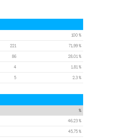
100 %
221
71,99 %
86
28,01 %
4
1,81 %
5
2,3 %
%
46,23 %
45,75 %