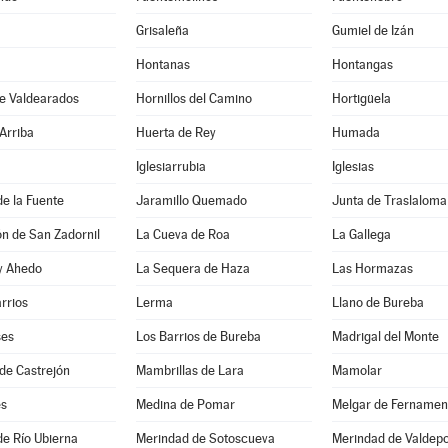
Grisaleña
Gumiel de Izán
Hontanas
Hontangas
de Valdearados
Hornillos del Camino
Hortigüela
Arriba
Huerta de Rey
Humada
Iglesiarrubia
Iglesias
de la Fuente
Jaramillo Quemado
Junta de Traslaloma
ón de San Zadornil
La Cueva de Roa
La Gallega
 y Ahedo
La Sequera de Haza
Las Hormazas
arrios
Lerma
Llano de Bureba
ses
Los Barrios de Bureba
Madrigal del Monte
de Castrejón
Mambrillas de Lara
Mamolar
es
Medina de Pomar
Melgar de Fernamen
e Río Ubierna
Merindad de Sotoscueva
Merindad de Valdep