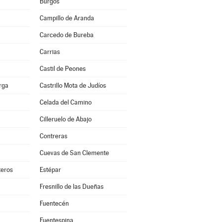
Burgos
Campillo de Aranda
Carcedo de Bureba
Carrias
Castil de Peones
erga
Castrillo Mota de Judíos
Celada del Camino
Cilleruelo de Abajo
Contreras
Cuevas de San Clemente
teros
Estépar
Fresnillo de las Dueñas
Fuentecén
Fuentespina