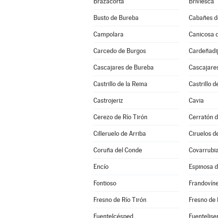
Brazacorta
Briviesca
Busto de Bureba
Cabañes d
Campolara
Canicosa d
Carcedo de Burgos
Cardeñadi
Cascajares de Bureba
Cascajares
Castrillo de la Reina
Castrillo d
Castrojeriz
Cavia
Cerezo de Río Tirón
Cerratón d
Cilleruelo de Arriba
Ciruelos d
Coruña del Conde
Covarrubi
Encío
Espinosa 
Fontioso
Frandovín
Fresno de Río Tirón
Fresno de 
Fuentelcésped
Fuentelise