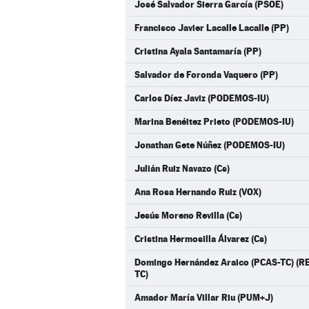
José Salvador Sierra García (PSOE)
Francisco Javier Lacalle Lacalle (PP)
Cristina Ayala Santamaría (PP)
Salvador de Foronda Vaquero (PP)
Carlos Díez Javiz (PODEMOS-IU)
Marina Benéitez Prieto (PODEMOS-IU)
Jonathan Gete Núñez (PODEMOS-IU)
Julián Ruiz Navazo (Cs)
Ana Rosa Hernando Ruiz (VOX)
Jesús Moreno Revilla (Cs)
Cristina Hermosilla Álvarez (Cs)
Domingo Hernández Araico (PCAS-TC) (
TC)
Amador María Villar Riu (PUM+J)