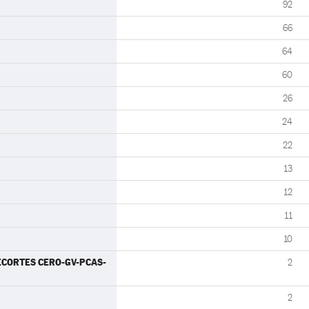
92
66
64
60
26
24
22
13
12
11
10
RECORTES CERO-GV-PCAS-
2
2