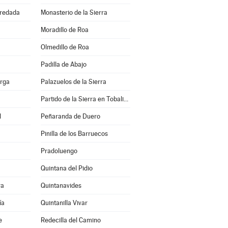
redada
Monasterio de la Sierra
Moradillo de Roa
Olmedillo de Roa
Padilla de Abajo
erga
Palazuelos de la Sierra
Partido de la Sierra en Tobalina
l
Peñaranda de Duero
Pinilla de los Barruecos
Pradoluengo
Quintana del Pidio
ra
Quintanavides
ía
Quintanilla Vivar
e
Redecilla del Camino