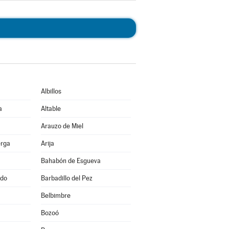
Albillos
a
Altable
Arauzo de Miel
erga
Arija
Bahabón de Esgueva
ado
Barbadillo del Pez
Belbimbre
Bozoó