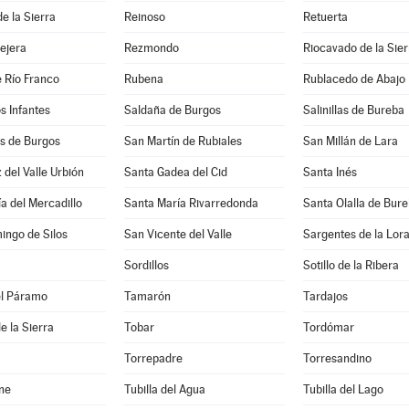
e la Sierra
Reinoso
Retuerta
lejera
Rezmondo
Riocavado de la Sier
 Río Franco
Rubena
Rublacedo de Abajo
os Infantes
Saldaña de Burgos
Salinillas de Bureba
 de Burgos
San Martín de Rubiales
San Millán de Lara
 del Valle Urbión
Santa Gadea del Cid
Santa Inés
a del Mercadillo
Santa María Rivarredonda
Santa Olalla de Bur
ingo de Silos
San Vicente del Valle
Sargentes de la Lor
Sordillos
Sotillo de la Ribera
el Páramo
Tamarón
Tardajos
e la Sierra
Tobar
Tordómar
Torrepadre
Torresandino
ne
Tubilla del Agua
Tubilla del Lago