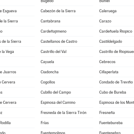
Bugedo
Buniel
e Esgueva
Cabezón de la Sierra
Caleruega
e la Sierra
Cantabrana
Carazo
jo
Cardeñajimeno
Cardeñuela Riopico
 de la Sierra
Castellanos de Castro
Castildelgado
e la Vega
Castrillo del Val
Castrillo de Riopisu
Cayuela
Cebrecos
e Juarros
Ciadoncha
Cillaperlata
e Cervera
Cogollos
Condado de Treviño
as
Cubillo del Campo
Cubo de Bureba
de Cervera
Espinosa del Camino
Espinosa de los Mon
ez
Fresneda de la Sierra Tirón
Fresneña
Rodilla
Frías
Fuentebureba
ndo
Fuentemolinos
Fuentenebro