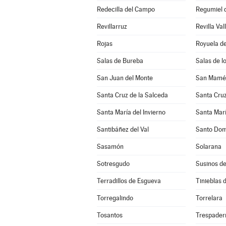
Redecilla del Campo
Regumiel d
Revillarruz
Revilla Val
Rojas
Royuela de
Salas de Bureba
Salas de l
San Juan del Monte
San Mamés
Santa Cruz de la Salceda
Santa Cruz
Santa María del Invierno
Santa Marí
Santibáñez del Val
Santo Dom
Sasamón
Solarana
Sotresgudo
Susinos d
Terradillos de Esgueva
Tinieblas d
Torregalindo
Torrelara
Tosantos
Trespader