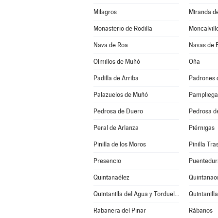
Milagros
Miranda d
Monasterio de Rodilla
Moncalvill
Nava de Roa
Navas de 
Olmillos de Muñó
Oña
Padilla de Arriba
Padrones 
Palazuelos de Muñó
Pampliega
Pedrosa de Duero
Pedrosa d
Peral de Arlanza
Piérnigas
Pinilla de los Moros
Pinilla Tr
Presencio
Puentedur
Quintanaélez
Quintanao
Quintanilla del Agua y Tordueles
Quintanill
Rabanera del Pinar
Rábanos