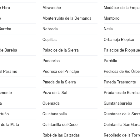
e Ebro
Miraveche
Modúbar de la Empa
o
Monterrubio de la Demanda
Montorio
Bureba
Nebreda
Neila
Oquillas
Orbaneja Riopico
de Bureba
Palacios de la Sierra
Palacios de Riopisu
Pancorbo
Pardilla
el Páramo
Pedrosa del Príncipe
Pedrosa de Río Úrbe
Pineda de la Sierra
Pineda Trasmonte
asmonte
Poza de la Sal
Prádanos de Bureba
a
Quemada
Quintanabureba
rtuño
Quintanapalla
Quintanar de la Sier
a de la Mata
Quintanilla del Coco
Quintanilla San Garc
Rabé de las Calzadas
Rebolledo de la Torr