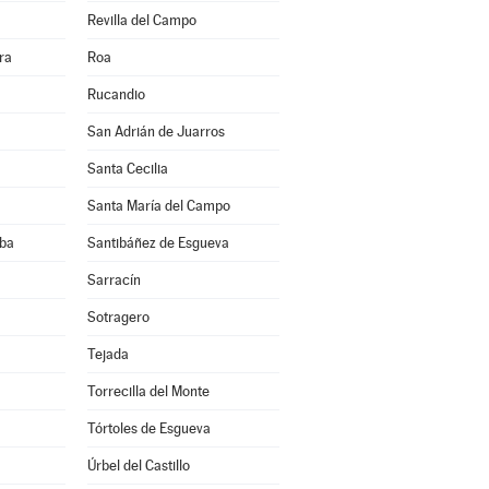
Revilla del Campo
ra
Roa
Rucandio
San Adrián de Juarros
Santa Cecilia
Santa María del Campo
eba
Santibáñez de Esgueva
a
Sarracín
Sotragero
Tejada
Torrecilla del Monte
Tórtoles de Esgueva
Úrbel del Castillo