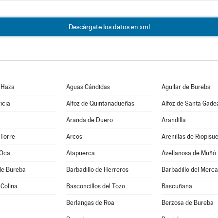
Descárgate los datos en xml
 Haza
Aguas Cándidas
Aguilar de Bureba
icia
Alfoz de Quintanadueñas
Alfoz de Santa Gade
Aranda de Duero
Arandilla
 Torre
Arcos
Arenillas de Riopisu
 Oca
Atapuerca
Avellanosa de Muñó
de Bureba
Barbadillo de Herreros
Barbadillo del Merc
 Colina
Basconcillos del Tozo
Bascuñana
Berlangas de Roa
Berzosa de Bureba