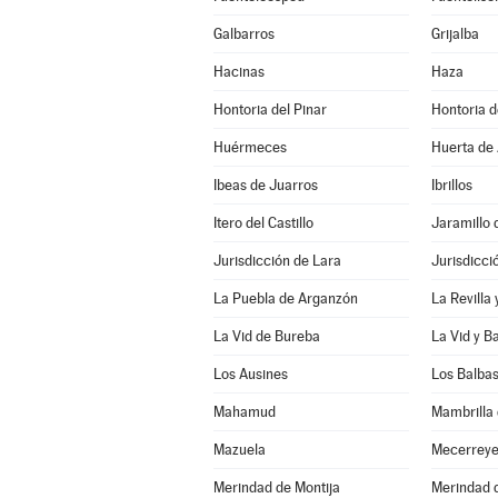
Galbarros
Grijalba
Hacinas
Haza
Hontoria del Pinar
Hontoria 
Huérmeces
Huerta de 
Ibeas de Juarros
Ibrillos
Itero del Castillo
Jaramillo 
Jurisdicción de Lara
Jurisdicci
La Puebla de Arganzón
La Revilla
La Vid de Bureba
La Vid y B
Los Ausines
Los Balba
Mahamud
Mambrilla 
Mazuela
Mecerrey
Merindad de Montija
Merindad d